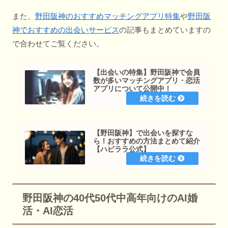
また、
野田阪神のおすすめマッチングアプリ特集
や
野田阪
神でおすすめの出会いサービス
の記事もまとめていますの
で合わせてご覧ください。
【出会いの特集】野田阪神で会員
数が多いマッチングアプリ・恋活
アプリについて公開中！
【野田阪神】で出会いを探すな
ら！おすすめの方法まとめて紹介
【ハピララ公式】
野田阪神の40代50代中高年向けのAI婚
活・AI恋活