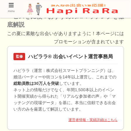
【2024年最新】野田阪神で話題のAI婚活サ
menu
ービスを比較！おすすめのAIマッチングを徹
底解説
この夏に素敵な出会いがありますように！本ページには
プロモーションが含まれています
ハピララ® 出会いイベント運営事務局
監修
ハピララ（運営：株式会社スマートプランニング）は、
婚活パーティーや街コンを14年以上運営し、これまでの
総動員数は30万人を突破
しています。
ネット上の情報だけでなく、年間1,500本以上のイベン
ト開催実績から得られた「リアルな参加者の声」や「マ
ッチングの現場データ」を基に、本当に信頼できる出会
い方のみを厳選して解説しています。
運営者情報・実績詳細はこちら