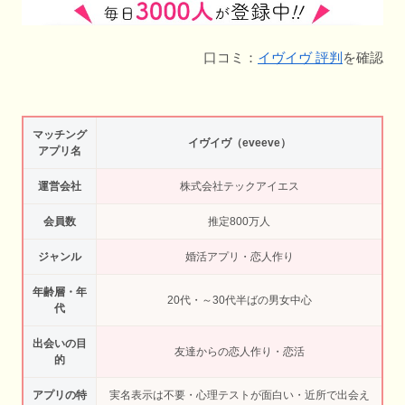
口コミ：
イヴイヴ 評判
を確認
マッチング
イヴイヴ（eveeve）
アプリ名
運営会社
株式会社テックアイエス
会員数
推定800万人
ジャンル
婚活アプリ・恋人作り
年齢層・年
20代・～30代半ばの男女中心
代
出会いの目
友達からの恋人作り・恋活
的
アプリの特
実名表示は不要・心理テストが面白い・近所で出会え