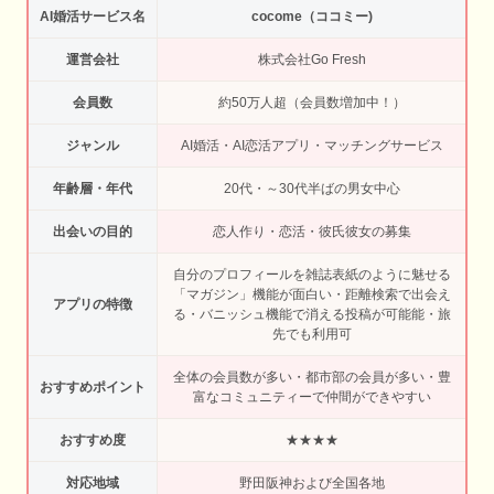
AI婚活サービス名
cocome（ココミー)
運営会社
株式会社Go Fresh
会員数
約50万人超（会員数増加中！）
ジャンル
AI婚活・AI恋活アプリ・マッチングサービス
年齢層・年代
20代・～30代半ばの男女中心
出会いの目的
恋人作り・恋活・彼氏彼女の募集
自分のプロフィールを雑誌表紙のように魅せる
「マガジン」機能が面白い・距離検索で出会え
アプリの特徴
る・バニッシュ機能で消える投稿が可能能・旅
先でも利用可
全体の会員数が多い・都市部の会員が多い・豊
おすすめポイント
富なコミュニティーで仲間ができやすい
おすすめ度
★★★★
対応地域
野田阪神および全国各地