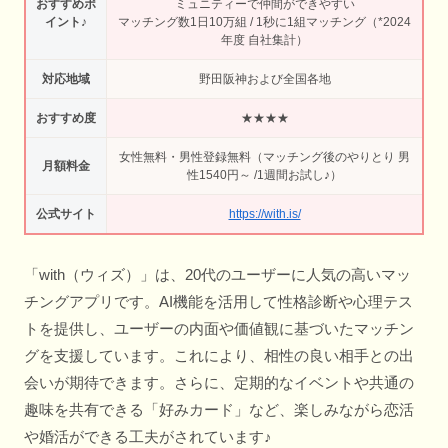
おすすめポ
ミュニティーで仲間ができやすい
イント♪
マッチング数1日10万組 / 1秒に1組マッチング（*2024
年度 自社集計）
対応地域
野田阪神および全国各地
おすすめ度
★★★★
女性無料・男性登録無料（マッチング後のやりとり 男
月額料金
性1540円～ /1週間お試し♪）
公式サイト
https://with.is/
「with（ウィズ）」は、20代のユーザーに人気の高いマッ
チングアプリです。AI機能を活用して性格診断や心理テス
トを提供し、ユーザーの内面や価値観に基づいたマッチン
グを支援しています。これにより、相性の良い相手との出
会いが期待できます。さらに、定期的なイベントや共通の
趣味を共有できる「好みカード」など、楽しみながら恋活
や婚活ができる工夫がされています♪