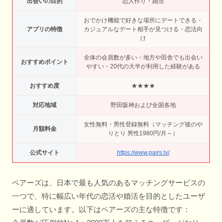
出会いの目的
恋人作り・婚活
おでかけ機能で好きな場所にデートできる・
アプリの特徴
カジュアルなデート相手が見つける・恋活向
け
全体の会員数が多い・地方や田舎でも出会い
おすすめポイント
やすい・20代の大半が利用した経験がある
おすすめ度
★★★★
対応地域
野田阪神および全国各地
女性無料・男性登録無料（マッチング後のや
月額料金
りとり 男性1980円/月～）
公式サイト
https://www.pairs.lv/
ペアーズは、日本で最も人気のあるマッチングサービスの
一つで、特に幅広い年代の恋活や婚活を目的としたユーザ
ーに適しています。以下はペアーズの主な特徴です：