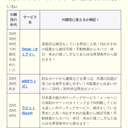
いね♪
AI婚
サービス
活の
AI婚活に使えるか検証！
名
年代
20代
30代
40代
真面目な婚活をしている男女に人気！AIおすすめ
でAI
Omiai（オ
の提案から婚活可能！手動検索からタバコ・休
婚活
ミアイ）
日・休みの過ごし方などあらゆる希望条件から探
を始
せますｌ
めた
い人
20代
好みカードから趣味などを選べば、共通の話題が
with(ウィ
30代
見つかる相手を探しやすい！AI提案から出会いや
ズ）
向き
すい！20代～30代半ば男女がメイン！
日本最大級のAIマッチングサービス！メッセージ
の添削やデートのタイミングまでAI判断してくれ
20代
ラビット
る楽しいAIマッチングサービス。婚活をしている
30代
(Ravit)
男女に人気！AIおすすめの提案から婚活可能！手
40代
動検索からタバコ・休日・休みの過ごし方などあ
らゆる希望条件から探せますｌ