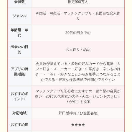
会員数
推定900万人
AI婚活・AI恋活・マッチングアプリ・真面目な恋人作
ジャンル
り
年齢層・年
20代の男女中心
代
出会いの目
恋人作り・恋活
的
会員数が増えている・多数の好みカードから趣味（カ
アプリの特
フェ好き・スニーカー・好き・中華好き・辛いもの好
徴/機能
き・・・等）・好きなことからお相手とつながること
ができる・豊富な検索機能で仲間ができやすい
マッチングアプリ初心者におすすめ・都市部の会員が
おすすめポ
多い・20代30代男女が大半・AIエージェントのラビッ
イント♪
トが相手を提案
対応地域
野田阪神および全国各地
おすすめ度
★★★★