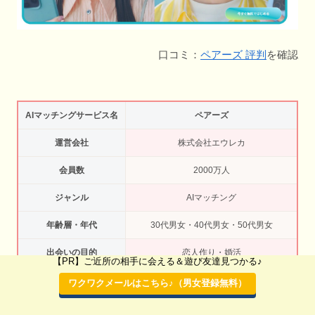
口コミ：
ペアーズ 評判
を確認
AIマッチングサービス名
ペアーズ
運営会社
株式会社エウレカ
会員数
2000万人
ジャンル
AIマッチング
年齢層・年代
30代男女・40代男女・50代男女
出会いの目的
恋人作り・婚活
【PR】ご近所の相手に会える＆遊び友達見つかる♪
おでかけ機能で好きな場所にデートでき
ワクワクメールはこちら♪（男女登録無料）
アプリの特徴
る・カジュアルなデート相手が見つけ
る・恋活向け