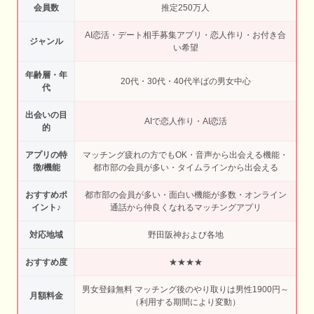
会員数
推定250万人
AI恋活・デート相手募集アプリ・恋人作り・お付き合
ジャンル
い希望
年齢層・年
20代・30代・40代半ばの男女中心
代
出会いの目
AIで恋人作り・AI恋活
的
アプリの特
マッチング疲れの方でもOK・音声から出会える機能・
徴/機能
都市部の会員が多い・タイムラインから出会える
おすすめポ
都市部の会員が多い・面白い機能が多数・オンライン
イント♪
通話から仲良くなれるマッチングアプリ
対応地域
野田阪神および各地
おすすめ度
★★★★
男女登録無料 マッチング後のやり取りは男性1900円～
月額料金
（利用する期間により変動）