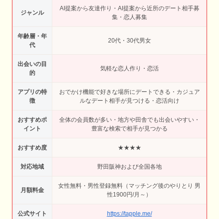
AI提案から友達作り・AI提案から近所のデート相手募
ジャンル
集・恋人募集
年齢層・年
20代・30代男女
代
出会いの目
気軽な恋人作り・恋活
的
アプリの特
おでかけ機能で好きな場所にデートできる・カジュア
徴
ルなデート相手が見つける・恋活向け
おすすめポ
全体の会員数が多い・地方や田舎でも出会いやすい・
イント
豊富な検索で相手が見つかる
おすすめ度
★★★★
対応地域
野田阪神および全国各地
女性無料・男性登録無料（マッチング後のやりとり 男
月額料金
性1900円/月～）
公式サイト
https://tapple.me/