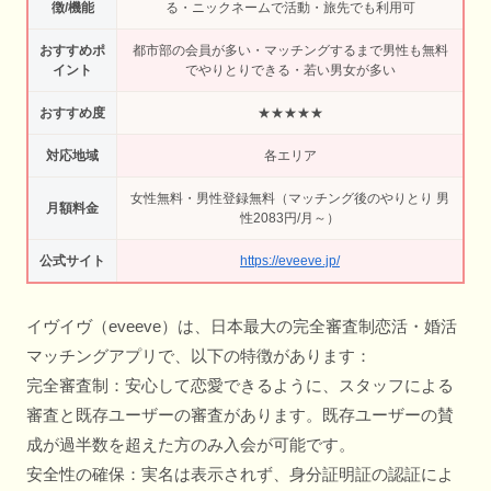
徴/機能
る・ニックネームで活動・旅先でも利用可
おすすめポ
都市部の会員が多い・マッチングするまで男性も無料
イント
でやりとりできる・若い男女が多い
おすすめ度
★★★★★
対応地域
各エリア
女性無料・男性登録無料（マッチング後のやりとり 男
月額料金
性2083円/月～）
公式サイト
https://eveeve.jp/
イヴイヴ（eveeve）は、日本最大の完全審査制恋活・婚活
マッチングアプリで、以下の特徴があります：
完全審査制：安心して恋愛できるように、スタッフによる
審査と既存ユーザーの審査があります。既存ユーザーの賛
成が過半数を超えた方のみ入会が可能です。
安全性の確保：実名は表示されず、身分証明証の認証によ