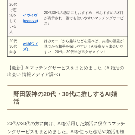
20代
で恋
20代30代の恋活にもおすすめ！AIおすすめの相手
活を
イヴイヴ
が表示され、誰でも使いやすいマッチングサービ
して
(eveeve)
ス♪
いる
人
20代
好みカードから趣味などを選べば、共通の話題が
with(ウィ
30代
見つかる相手を探しやすい！AI提案から出会いや
ズ）
向き
すい！20代～30代半ば男女がメイン！
【最新】AIマッチングサービスをまとめました（AI婚活の
出会い 情報メディア調べ）
野田阪神の20代・30代に推しするAI婚
活
20代や30代の方に向け、AIを活用した婚活に役立つマッチ
ングサービスをまとめました。AIを使った恋活や婚活を検