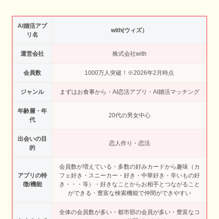
AI婚活アプ
with(ウィズ）
リ名
運営会社
株式会社with
会員数
1000万人突破！※2026年2月時点
ジャンル
まずはお食事から・AI恋活アプリ・AI婚活マッチング
年齢層・年
20代の男女中心
代
出会いの目
恋人作り・恋活
的
会員数が増えている・多数の好みカードから趣味（カ
アプリの特
フェ好き・スニーカー・好き・中華好き・辛いもの好
徴/機能
き・・・等）・好きなことからお相手とつながること
ができる・豊富な検索機能で仲間ができやすい
全体の会員数が多い・都市部の会員が多い・豊富なコ