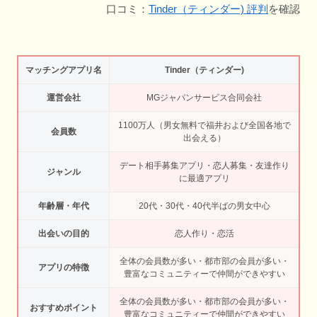
口コミ：
Tinder（ティンダー) 評判
を確認
マッチングアプリ名
Tinder（ティンダー)
運営会社
MGジャパンサービス合同会社
1100万人（男女無料で福井および全国各地で
会員数
出会える）
デート相手募集アプリ・恋人募集・友達作り
ジャンル
に最適アプリ
年齢層・年代
20代・30代・40代半ばの男女中心
出会いの目的
恋人作り・恋活
全体の会員数が多い・都市部の会員が多い・
アプリの特徴
豊富なコミュニティーで仲間ができやすい
全体の会員数が多い・都市部の会員が多い・
おすすめポイント
豊富なコミュニティーで仲間ができやすい