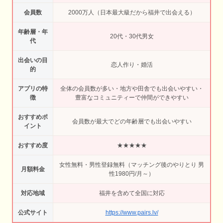
会員数
2000万人（日本最大級だから福井で出会える）
年齢層・年
20代・30代男女
代
出会いの目
恋人作り・婚活
的
アプリの特
全体の会員数が多い・地方や田舎でも出会いやすい・
徴
豊富なコミュニティーで仲間ができやすい
おすすめポ
会員数が最大でどの年齢層でも出会いやすい
イント
おすすめ度
★★★★★
女性無料・男性登録無料（マッチング後のやりとり 男
月額料金
性1980円/月～）
対応地域
福井を含めて全国に対応
公式サイト
https://www.pairs.lv/