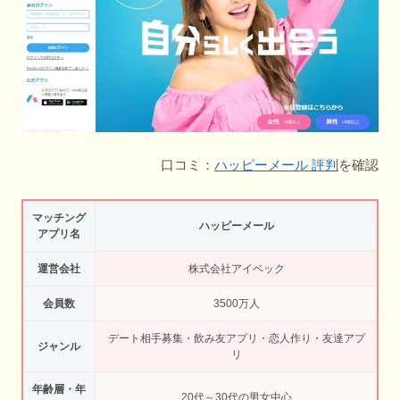
口コミ：
ハッピーメール 評判
を確認
マッチング
ハッピーメール
アプリ名
運営会社
株式会社アイベック
会員数
3500万人
デート相手募集・飲み友アプリ・恋人作り・友達アプ
ジャンル
リ
年齢層・年
20代～30代の男女中心