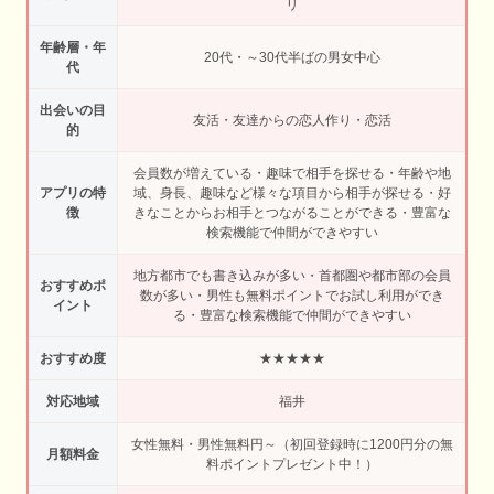
リ
年齢層・年
20代・～30代半ばの男女中心
代
出会いの目
友活・友達からの恋人作り・恋活
的
会員数が増えている・趣味で相手を探せる・年齢や地
アプリの特
域、身長、趣味など様々な項目から相手が探せる・好
徴
きなことからお相手とつながることができる・豊富な
検索機能で仲間ができやすい
地方都市でも書き込みが多い・首都圏や都市部の会員
おすすめポ
数が多い・男性も無料ポイントでお試し利用ができ
イント
る・豊富な検索機能で仲間ができやすい
おすすめ度
★★★★★
対応地域
福井
女性無料・男性無料円～（初回登録時に1200円分の無
月額料金
料ポイントプレゼント中！）