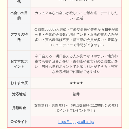
代
出会いの目
カジュアルな出会いが欲しい・ご飯友達・デートした
的
い・恋活
会員数3500万人突破・年齢や身長や体型から相手が選
アプリの特
べる・全体の会員数が増えている・近所の書き込みが
徴
多い・実名表示は不要・都市部の会員が多い・豊富な
コミュニティーで仲間ができやすい
今日会える・明日会える人が見つかりやすい・地方都
おすすめポ
市でも書き込みが多い・首都圏や都市部の会員数が多
イント
い・男性も無料ポイントでお試し利用ができる・豊富
な検索機能で仲間ができやすい
おすすめ度
★★★★
対応地域
福井
女性無料・男性無料～（初回登録時に1200円分の無料
月額料金
ポイントプレゼント中！）
公式サイト
https://happymail.co.jp/