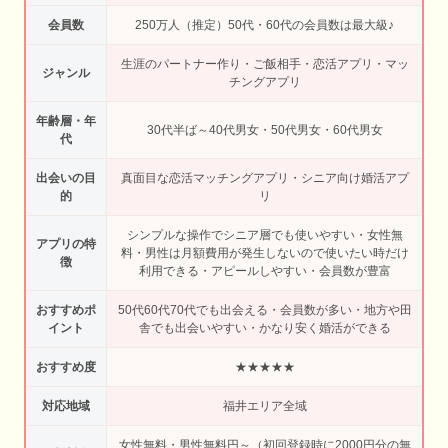
会員数
250万人（推定）50代・60代の会員数は最大級♪
生涯のパートナー作り・ご飯相手・恋活アプリ・マッ
ジャンル
チングアプリ
年齢層・年
30代半ば～40代男女・50代男女・60代男女
代
出会いの目
真面目な恋活マッチングアプリ・シニア向け婚活アプ
的
リ
シンプルな操作でシニア層でも使いやすい・女性無
アプリの特
料・男性は月額費用が発生しないので使いたい時だけ
徴
利用できる・アピールしやすい・会員数が豊富
おすすめポ
50代60代70代でも出会える・会員数が多い・地方や田
イント
舎でも出会いやすい・かなり安く婚活ができる
おすすめ度
★★★★★
対応地域
福井エリア全域
女性無料・男性無料円～（初回登録時に2000円分の無