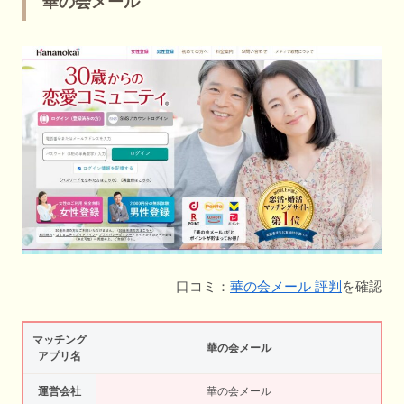
華の会メール
口コミ：
華の会メール 評判
を確認
マッチング
華の会メール
アプリ名
運営会社
華の会メール