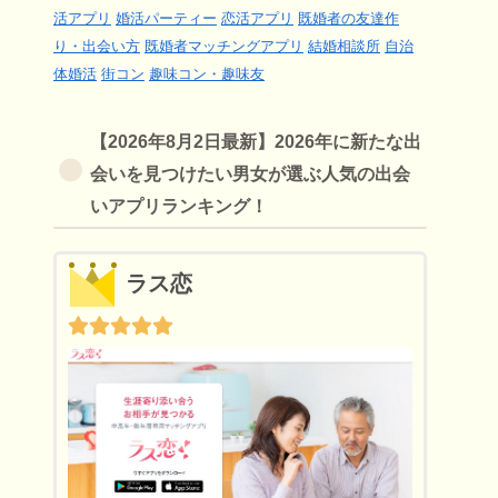
活アプリ
婚活パーティー
恋活アプリ
既婚者の友達作
り・出会い方
既婚者マッチングアプリ
結婚相談所
自治
体婚活
街コン
趣味コン・趣味友
【2026年8月2日最新】2026年に新たな出
会いを見つけたい男女が選ぶ人気の出会
いアプリランキング！
ラス恋
いと、40代の結婚目的の出会いでは、求める相手の条件や出会いの場