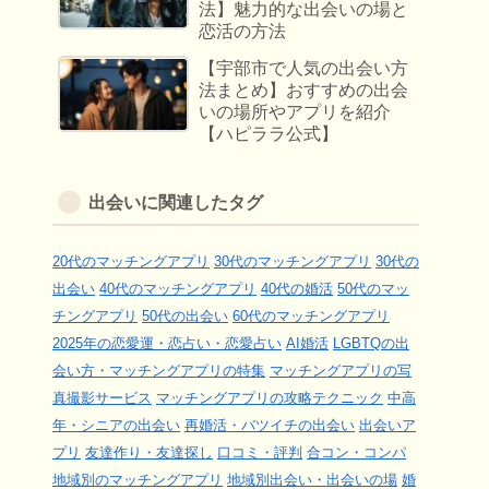
法】魅力的な出会いの場と
恋活の方法
【宇部市で人気の出会い方
法まとめ】おすすめの出会
いの場所やアプリを紹介
【ハピララ公式】
出会いに関連したタグ
20代のマッチングアプリ
30代のマッチングアプリ
30代の
出会い
40代のマッチングアプリ
40代の婚活
50代のマッ
チングアプリ
50代の出会い
60代のマッチングアプリ
2025年の恋愛運・恋占い・恋愛占い
AI婚活
LGBTQの出
会い方・マッチングアプリの特集
マッチングアプリの写
真撮影サービス
マッチングアプリの攻略テクニック
中高
年・シニアの出会い
再婚活・バツイチの出会い
出会いア
プリ
友達作り・友達探し
口コミ・評判
合コン・コンパ
地域別のマッチングアプリ
地域別出会い・出会いの場
婚