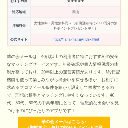
おすすめ度
★★★★★
対応地域
岡山
女性無料・男性無料円～（初回登録時に2000円分の無
月額料金
料ポイントプレゼント中！）
公式サイト
https://hana-mail.jp/index.html
華の会メールは、40代以上の利用者に特におすすめの安全
なマッチングサービスです。年齢確認や個人情報保護の体
制が整っており、20年以上の運営実績があります。My日記
機能を使って楽しみながら出会いを探せるほか、お相手に
求めるプロフィール条件を細かく設定して検索できるの
で、理想の相手とマッチングしやすくなっています。40
代、50代、60代の中高年層にとって、理想的な出会いを見
つけるのにぴったりのアプリです！
華の会メールはこちら♪
（期間限定！無料で試せるポイント進呈