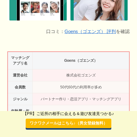
口コミ：
Goens（ゴエンズ） 評判
を確認
マッチング
Goens（ゴエンズ）
アプリ名
運営会社
株式会社ゴエンズ
会員数
50代60代の利用率が多め
ジャンル
パートナー作り・恋活アプリ・マッチングアプリ
年齢層・年
【PR】ご近所の相手に会える＆遊び友達見つかる♪
50代男女からのシニア世代メイン
代
ワクワクメールはこちら♪（男女登録無料）
出会いの目
真面目な恋活・婚活アプリ・シニア向けマッチングア
的
プリ