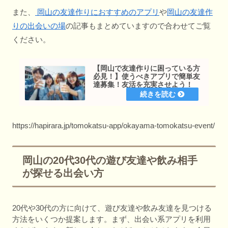
また、
岡山の友達作りにおすすめのアプリ
や
岡山の友達作
りの出会いの場
の記事もまとめていますので合わせてご覧
ください。
【岡山で友達作りに困っている方
必見！】使うべきアプリで簡単友
達募集！友活を充実させよう！
https://hapirara.jp/tomokatsu-app/okayama-tomokatsu-event/
岡山の20代30代の遊び友達や飲み相手
が探せる出会い方
20代や30代の方に向けて、遊び友達や飲み友達を見つける
方法をいくつか提案します。まず、出会い系アプリを利用