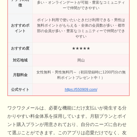
多い・オンラインデートが可能・豊富なコミュニティ
徴
ーで仲間ができやすい
ポイント利用で使いたいときだけ利用できる・男性は
おすすめポ
無料ポイントがもらえる・全体の会員数が多い・都市
イント
部の会員が多い・豊富なコミュニティーで仲間ができ
やすい
おすすめ度
★★★★★
対応地域
岡山
女性無料・男性無料円～（初回登録時に1200円分の無
月額料金
料ポイントプレゼント中！）
公式サイト
https://550909.com/
ワクワクメールは、必要な機能にだけ支払いが発生する分
かりやすい料金体系を採用しています。月額プランとポイ
ント購入プランが用意されており、自分のニーズに合わせ
て選ぶことができます。このアプリは恋愛だけでなく、友