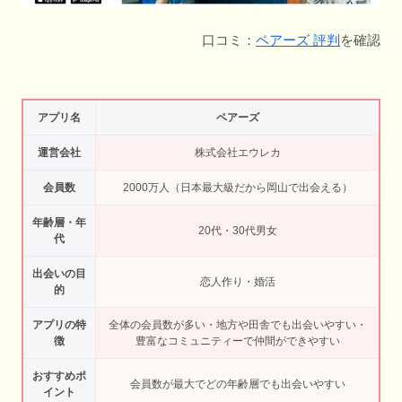
口コミ：
ペアーズ 評判
を確認
アプリ名
ペアーズ
運営会社
株式会社エウレカ
会員数
2000万人（日本最大級だから岡山で出会える）
年齢層・年
20代・30代男女
代
出会いの目
恋人作り・婚活
的
アプリの特
全体の会員数が多い・地方や田舎でも出会いやすい・
徴
豊富なコミュニティーで仲間ができやすい
おすすめポ
会員数が最大でどの年齢層でも出会いやすい
イント