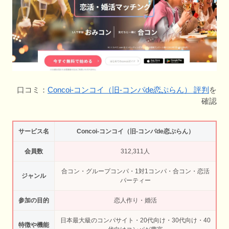
口コミ：
Concoi-コンコイ（旧-コンパde恋ぷらん） 評判
を
確認
サービス名
Concoi-コンコイ（旧-コンパde恋ぷらん）
会員数
312,311人
合コン・グループコンパ・1対1コンパ・合コン・恋活
ジャンル
パーティー
参加の目的
恋人作り・婚活
日本最大級のコンパサイト・20代向け・30代向け・40
特徴や機能