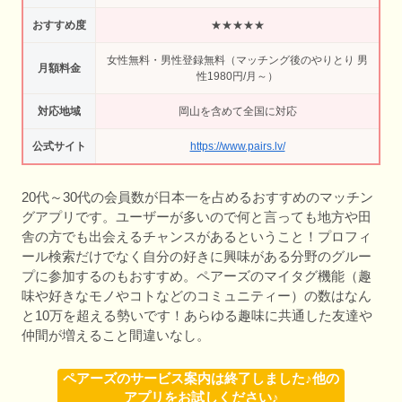
おすすめ度
★★★★★
女性無料・男性登録無料（マッチング後のやりとり 男
月額料金
性1980円/月～）
対応地域
岡山を含めて全国に対応
公式サイト
https://www.pairs.lv/
20代～30代の会員数が日本一を占めるおすすめのマッチン
グアプリです。ユーザーが多いので何と言っても地方や田
舎の方でも出会えるチャンスがあるということ！プロフィ
ール検索だけでなく自分の好きに興味がある分野のグルー
プに参加するのもおすすめ。ペアーズのマイタグ機能（趣
味や好きなモノやコトなどのコミュニティー）の数はなん
と10万を超える勢いです！あらゆる趣味に共通した友達や
仲間が増えること間違いなし。
ペアーズのサービス案内は終了しました♪他の
アプリをお試しください♪