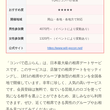
代向けコンパが豊富
おすすめ度
★★★★★
開催地域
岡山・各地・各地方で対応
男性参加費
4070円～（イベントにより変動あり）
女性参加費
1320円～（イベントにより変動あり）
公式サイト
https://www.will-gocon.net/
「コンパで恋ぷらん」は、日本最大級の相席デートサービ
スです。このサービスは、店舗での相席デートをセッティ
ングし、1対1の相席やグループ参加型の相席コンを全国各
地で開催しています。非常に珍しく、人気の高いサービス
です。会員登録は無料で、似ている芸能人のロゴを使って
気になる相手を選ぶことができるため、楽しみながら利用
できます。ぜひ、近くで相席できる異性のグループやお相
手を見つけてみてくださいね♪