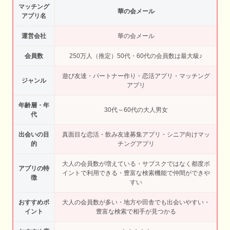
マッチング
華の会メール
アプリ名
運営会社
華の会メール
会員数
250万人（推定）50代・60代の会員数は最大級♪
遊び友達・パートナー作り・恋活アプリ・マッチング
ジャンル
アプリ
年齢層・年
30代～60代の大人男女
代
出会いの目
真面目な恋活・飲み友達募集アプリ・シニア向けマッ
的
チングアプリ
大人の会員数が増えている・サブスクではなく都度ポ
アプリの特
イントで利用できる・豊富な検索機能で仲間ができや
徴
すい
おすすめポ
大人の会員数が多い・地方や田舎でも出会いやすい・
イント
豊富な検索で相手が見つかる