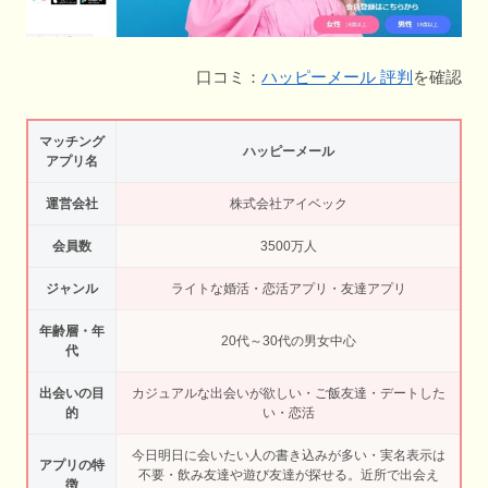
口コミ：
ハッピーメール 評判
を確認
マッチング
ハッピーメール
アプリ名
運営会社
株式会社アイベック
会員数
3500万人
ジャンル
ライトな婚活・恋活アプリ・友達アプリ
年齢層・年
20代～30代の男女中心
代
出会いの目
カジュアルな出会いが欲しい・ご飯友達・デートした
的
い・恋活
今日明日に会いたい人の書き込みが多い・実名表示は
アプリの特
不要・飲み友達や遊び友達が探せる。近所で出会え
徴