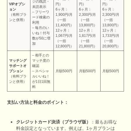
ジの既読・
VIPオプシ
円）
円）
円）
未読表示
ョン
6ヶ月：
6ヶ月：
6ヶ月：
– フリーワ
（有料プラ
1,900円/月
2,300円/月
2,300円/月
ード検索の
ンと併用）
（一括
（一括
（一括
利用
11,400円）
13,800円）
13,800円）
– 毎月のい
12ヶ月：
12ヶ月：
12ヶ月：
いね！付与
1,067円/月
1,817円/月
1,733円/月
数が50に増
（一括
（一括
（一括
加
12,800円）
21,800円）
20,800円）
– 相手との
マッチング
マッチ度の
サポートオ
確認
プション
– スペシャ
月額500円
月額500円
月額500円
（有料プラ
ルいいね！
ンと併用）
が1日1回無
料
支払い方法と料金のポイント：
クレジットカード決済（ブラウザ版）
：最もお得な
料金設定となっています。例えば、1ヶ月プランは