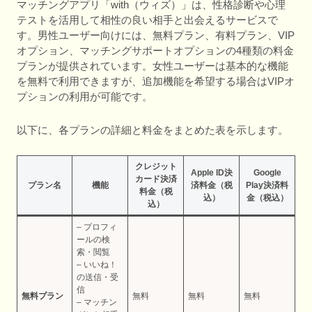
マッチングアプリ「with（ウィズ）」は、性格診断や心理
テストを活用して相性の良い相手と出会えるサービスで
す。男性ユーザー向けには、無料プラン、有料プラン、VIP
オプション、マッチングサポートオプションの4種類の料金
プランが提供されています。女性ユーザーは基本的な機能
を無料で利用できますが、追加機能を希望する場合はVIPオ
プションの利用が可能です。
以下に、各プランの詳細と料金をまとめた表を示します。
クレジット
Apple ID決
Google
カード決済
プラン名
機能
済料金（税
Play決済料
料金（税
込）
金（税込）
込）
– プロフィ
ールの検
索・閲覧
– いいね！
の送信・受
信
無料プラン
無料
無料
無料
– マッチン