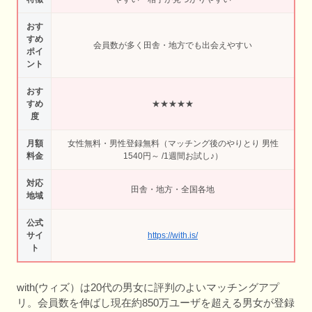
おす
すめ
会員数が多く田舎・地方でも出会えやすい
ポイ
ント
おす
すめ
★★★★★
度
月額
女性無料・男性登録無料（マッチング後のやりとり 男性
料金
1540円～ /1週間お試し♪）
対応
田舎・地方・全国各地
地域
公式
サイ
https://with.is/
ト
with(ウィズ）は20代の男女に評判のよいマッチングアプ
リ。会員数を伸ばし現在約850万ユーザを超える男女が登録