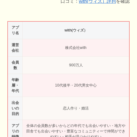
口コミ：
with(ウィズ）評判
を確認
アプ
with(ウィズ）
リ名
運営
株式会社with
会社
会員
900万人
数
年齢
層・
10代後半・20代男女中心
年代
出会
いの
恋人作り・婚活
目的
アプ
全体の会員数が多いからどの年代でも出会いやすい・地方や
リの
田舎でも出会いやすい・豊富なコミュニティーで仲間ができ
特徴
やすい・相手が見つかりやすい