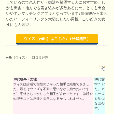
しているので恋人作り・婚活を希望する人におすすめ。し
かも田舎・地方でも書き込みが多数あるため、とても出会
いやすいマッチングアプリとなっています♪価値観から出会
いたい・フィーリングを大切にしたい男性・占い好きの女
性にも人気♡
ウィズ（with）はこちら♪（登録無料）
with（ウィズ） 口コミ評判
30代後半・女性
20代前半・
ウィズは診断で相性のよかった相手と結婚できまし
with（ウ
た。最初はウィズを不安に思いながら始めたのです
た。アプリ
が、意外としっかりした相手が多かったです。診断や
ムーズでし
心理テストは意外と参考になるかもしれません。
を見つけるこ
な出会いを
す。