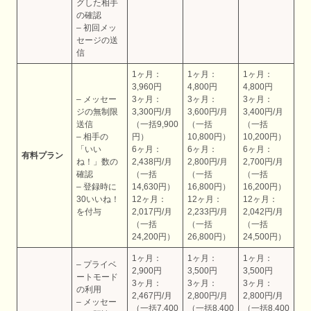
グした相手
の確認
– 初回メッ
セージの送
信
1ヶ月：
1ヶ月：
1ヶ月：
3,960円
4,800円
4,800円
– メッセー
3ヶ月：
3ヶ月：
3ヶ月：
ジの無制限
3,300円/月
3,600円/月
3,400円/月
送信
（一括9,900
（一括
（一括
– 相手の
円）
10,800円）
10,200円）
「いい
6ヶ月：
6ヶ月：
6ヶ月：
有料プラン
ね！」数の
2,438円/月
2,800円/月
2,700円/月
確認
（一括
（一括
（一括
– 登録時に
14,630円）
16,800円）
16,200円）
30いいね！
12ヶ月：
12ヶ月：
12ヶ月：
を付与
2,017円/月
2,233円/月
2,042円/月
（一括
（一括
（一括
24,200円）
26,800円）
24,500円）
1ヶ月：
1ヶ月：
1ヶ月：
– プライベ
2,900円
3,500円
3,500円
ートモード
3ヶ月：
3ヶ月：
3ヶ月：
の利用
2,467円/月
2,800円/月
2,800円/月
– メッセー
（一括7,400
（一括8,400
（一括8,400