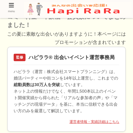
【評判】ウィズは実際どうなのか？評判・口
menu
コミ・料金・年齢層・会員数についてまとめ
ました！
この夏に素敵な出会いがありますように！本ページには
プロモーションが含まれています
ハピララ® 出会いイベント運営事務局
監修
ハピララ（運営：株式会社スマートプランニング）は、
婚活パーティーや街コンを14年以上運営し、これまでの
総動員数は30万人を突破
しています。
ネット上の情報だけでなく、年間1,500本以上のイベン
ト開催実績から得られた「リアルな参加者の声」や「マ
ッチングの現場データ」を基に、本当に信頼できる出会
い方のみを厳選して解説しています。
運営者情報・実績詳細はこちら