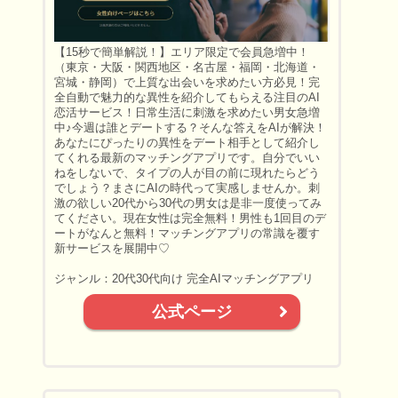
【15秒で簡単解説！】エリア限定で会員急増中！
（東京・大阪・関西地区・名古屋・福岡・北海道・
宮城・静岡）で上質な出会いを求めたい方必見！完
全自動で魅力的な異性を紹介してもらえる注目のAI
恋活サービス！日常生活に刺激を求めたい男女急増
中♪今週は誰とデートする？そんな答えをAIが解決！
あなたにぴったりの異性をデート相手として紹介し
てくれる最新のマッチングアプリです。自分でいい
ねをしないで、タイプの人が目の前に現れたらどう
でしょう？まさにAIの時代って実感しませんか。刺
激の欲しい20代から30代の男女は是非一度使ってみ
てください。現在女性は完全無料！男性も1回目のデ
ートがなんと無料！マッチングアプリの常識を覆す
新サービスを展開中♡
ジャンル：20代30代向け 完全AIマッチングアプリ
公式ページ