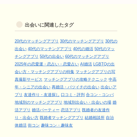
出会いに関連したタグ
20代のマッチングアプリ
30代のマッチングアプリ
30代の
出会い
40代のマッチングアプリ
40代の婚活
50代のマッ
チングアプリ
50代の出会い
60代のマッチングアプリ
2025年の恋愛運・恋占い・恋愛占い
AI婚活
LGBTQの出
会い方・マッチングアプリの特集
マッチングアプリの写
真撮影サービス
マッチングアプリの攻略テクニック
中高
年・シニアの出会い
再婚活・バツイチの出会い
出会いア
プリ
友達作り・友達探し
口コミ・評判
合コン・コンパ
地域別のマッチングアプリ
地域別出会い・出会いの場
婚
活アプリ
婚活パーティー
恋活アプリ
既婚者の友達作
り・出会い方
既婚者マッチングアプリ
結婚相談所
自治
体婚活
街コン
趣味コン・趣味友