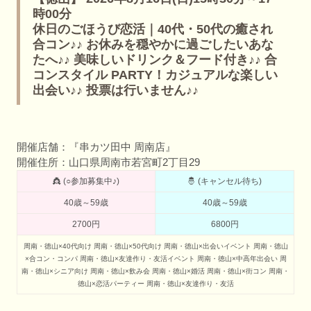
時00分
休日のごほうび恋活｜40代・50代の癒され
合コン♪♪ お休みを穏やかに過ごしたいあな
たへ♪♪ 美味しいドリンク＆フード付き♪♪ 合
コンスタイル PARTY！カジュアルな楽しい
出会い♪♪ 投票は行いません♪♪
開催店舗：『串カツ田中 周南店』
開催住所：山口県周南市若宮町2丁目29
👸 (○参加募集中♪)
🤴 (キャンセル待ち)
40歳～59歳
40歳～59歳
2700円
6800円
周南・徳山×40代向け
周南・徳山×50代向け
周南・徳山×出会いイベント
周南・徳山
×合コン・コンパ
周南・徳山×友達作り・友活イベント
周南・徳山×中高年出会い
周
南・徳山×シニア向け
周南・徳山×飲み会
周南・徳山×婚活
周南・徳山×街コン
周南・
徳山×恋活パーティー
周南・徳山×友達作り・友活