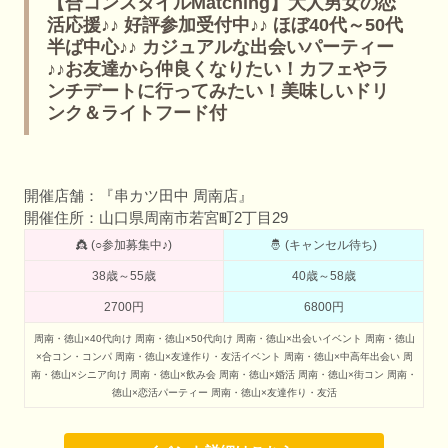
【合コンスタイルMatching】大人男女の恋
活応援♪♪ 好評参加受付中♪♪ ほぼ40代～50代
半ば中心♪♪ カジュアルな出会いパーティー
♪♪お友達から仲良くなりたい！カフェやラ
ンチデートに行ってみたい！美味しいドリ
ンク＆ライトフード付
開催店舗：『串カツ田中 周南店』
開催住所：山口県周南市若宮町2丁目29
👸 (○参加募集中♪)
🤴 (キャンセル待ち)
38歳～55歳
40歳～58歳
2700円
6800円
周南・徳山×40代向け
周南・徳山×50代向け
周南・徳山×出会いイベント
周南・徳山
×合コン・コンパ
周南・徳山×友達作り・友活イベント
周南・徳山×中高年出会い
周
南・徳山×シニア向け
周南・徳山×飲み会
周南・徳山×婚活
周南・徳山×街コン
周南・
徳山×恋活パーティー
周南・徳山×友達作り・友活