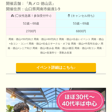
開催店舗：『鳥メロ 徳山店』
開催住所：山口県周南市銀座1-9
👸 (◯女性急募！参加受付中♪)
🤴 (キャンセル待ち)
52歳～68歳
53歳～69歳
2700円
6800円
周南・徳山×50代向け
周南・徳山×60代向け
周南・徳山×出会いイベント
周南・徳山
×合コン・コンパ
周南・徳山×社会人サークル・オフ会
周南・徳山×中高年出会い
周
南・徳山×シニア向け
周南・徳山×飲み会
周南・徳山×婚活
周南・徳山×街コン
周南・
徳山×友達作り・茶飲み友達
イベント詳細はこちら♪