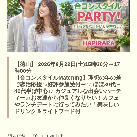
【徳山】 2026年8月22日(土)15時30分～17
時00分
【合コンスタイルMatching】理想の年の差
で恋活応援♪♪好評参加受付中♪♪ ほぼ30代～
40代半ば中心♪♪ カジュアルな出会いパーテ
ィー♪♪お友達から仲良くなりたい！カフェ
やランチデートに行ってみたい！美味しい
ドリンク＆ライトフード付
開催店舗：『鳥メロ 徳山店』