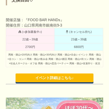
開催店舗：『FOOD BAR HANDs』
開催住所：山口県周南市銀南街9-3
👸 (○参加募集中♪)
🤴 (キャンセル待ち)
22歳～39歳
23歳～39歳
2700円
6800円
周南・徳山×20代向け
周南・徳山×30代向け
周南・徳山×出会いイベント
周南・徳山
×合コン・コンパ
周南・徳山×飲み会
周南・徳山×婚活
周南・徳山×街コン
周南・徳山
×社会人サークル・オフ会
周南・徳山×恋活パーティー
周南・徳山×友達作り・友活
イベント詳細はこちら♪