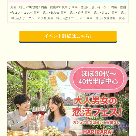
周南・徳山×20代向け
周南・徳山×30代向け
周南・徳山×出会いイベント
周南・徳山
×合コン・コンパ
周南・徳山×飲み会
周南・徳山×婚活
周南・徳山×街コン
周南・徳山
×社会人サークル・オフ会
周南・徳山×恋活パーティー
周南・徳山×友達作り・友活
イベント詳細はこちら♪