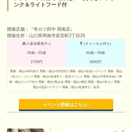
ンク＆ライトフード付
開催店舗：『串カツ田中 周南店』
開催住所：山口県周南市若宮町2丁目29
👸 (○参加募集中♪)
🤴 (キャンセル待ち)
38歳～55歳
40歳～58歳
2700円
6800円
周南・徳山×40代向け
周南・徳山×50代向け
周南・徳山×出会いイベント
周南・徳山
×合コン・コンパ
周南・徳山×友達作り・友活イベント
周南・徳山×中高年出会い
周
南・徳山×シニア向け
周南・徳山×飲み会
周南・徳山×婚活
周南・徳山×街コン
周南・
徳山×恋活パーティー
周南・徳山×友達作り・友活
イベント詳細はこちら♪