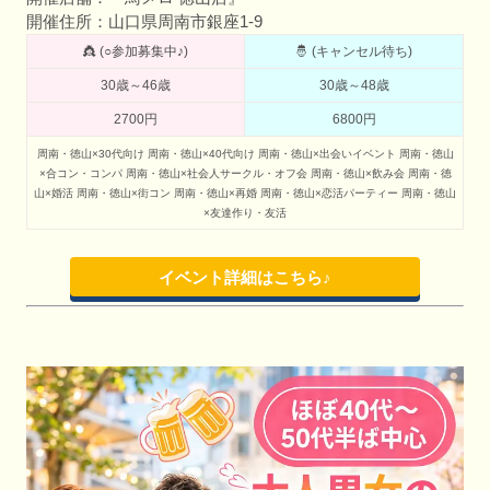
開催住所：山口県周南市銀座1-9
👸 (○参加募集中♪)
🤴 (キャンセル待ち)
30歳～46歳
30歳～48歳
2700円
6800円
周南・徳山×30代向け
周南・徳山×40代向け
周南・徳山×出会いイベント
周南・徳山
×合コン・コンパ
周南・徳山×社会人サークル・オフ会
周南・徳山×飲み会
周南・徳
山×婚活
周南・徳山×街コン
周南・徳山×再婚
周南・徳山×恋活パーティー
周南・徳山
×友達作り・友活
イベント詳細はこちら♪