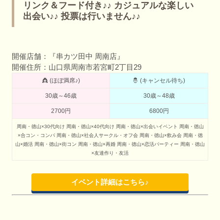
リンク＆フード付き♪♪ カジュアルな楽しい
出会い♪♪ 投票は行いません♪♪
開催店舗：『串カツ田中 周南店』
開催住所：山口県周南市若宮町2丁目29
👸 (ほぼ満席♪)
🤴 (キャンセル待ち)
30歳～46歳
30歳～48歳
2700円
6800円
周南・徳山×30代向け
周南・徳山×40代向け
周南・徳山×出会いイベント
周南・徳山
×合コン・コンパ
周南・徳山×社会人サークル・オフ会
周南・徳山×飲み会
周南・徳
山×婚活
周南・徳山×街コン
周南・徳山×再婚
周南・徳山×恋活パーティー
周南・徳山
×友達作り・友活
イベント詳細はこちら♪