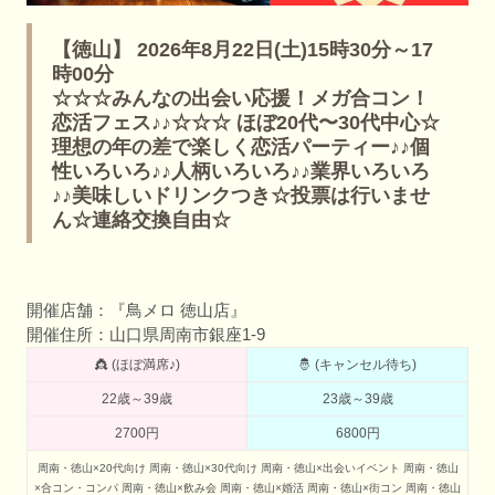
【徳山】 2026年8月22日(土)15時30分～17
時00分
☆☆☆みんなの出会い応援！メガ合コン！
恋活フェス♪♪☆☆☆ ほぼ20代〜30代中心☆
理想の年の差で楽しく恋活パーティー♪♪個
性いろいろ♪♪人柄いろいろ♪♪業界いろいろ
♪♪美味しいドリンクつき☆投票は行いませ
ん☆連絡交換自由☆
開催店舗：『鳥メロ 徳山店』
開催住所：山口県周南市銀座1-9
👸 (ほぼ満席♪)
🤴 (キャンセル待ち)
22歳～39歳
23歳～39歳
2700円
6800円
周南・徳山×20代向け
周南・徳山×30代向け
周南・徳山×出会いイベント
周南・徳山
×合コン・コンパ
周南・徳山×飲み会
周南・徳山×婚活
周南・徳山×街コン
周南・徳山