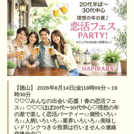
【徳山】 2026年8月14日(金)18時00分～19
時30分
♡♡♡みんなの出会い応援！春の恋活フェ
ス♪♪ ♡♡♡ほぼ20代〜30代中心♡理想の年
の差で楽しく恋活パーティー♪♪個性いろい
ろ♪♪人柄いろいろ♪♪業界いろいろ♪♪美味し
いドリンクつき☆投票は行いません☆連絡
交換自由♡