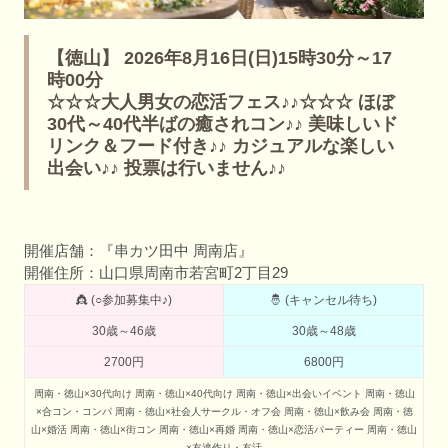
【徳山】 2026年8月16日(日)15時30分～17
時00分
☆☆☆大人男女の恋活フェス♪♪☆☆☆ ほぼ
30代～40代半ばの癒されコン♪♪ 美味しいド
リンク＆フード付き♪♪ カジュアルな楽しい
出会い♪♪ 投票は行いません♪♪
開催店舗：『串カツ田中 周南店』
開催住所：山口県周南市若宮町2丁目29
👸 (○参加募集中♪)
🤴 (キャンセル待ち)
30歳～46歳
30歳～48歳
2700円
6800円
周南・徳山×30代向け
周南・徳山×40代向け
周南・徳山×出会いイベント
周南・徳山
×合コン・コンパ
周南・徳山×社会人サークル・オフ会
周南・徳山×飲み会
周南・徳
山×婚活
周南・徳山×街コン
周南・徳山×再婚
周南・徳山×恋活パーティー
周南・徳山
×友達作り・友活