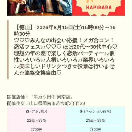
【徳山】 2026年8月15日(土)15時00分～16
時30分
♡♡♡みんなの出会い応援！メガ合コン！
恋活フェス♪♪♡♡♡ ほぼ20代〜30代中心♡
理想の年の差で楽しく恋活パーティー♪♪個
性いろいろ♪♪人柄いろいろ♪♪業界いろいろ
♪♪美味しいドリンクつき☆投票は行いませ
ん☆連絡交換自由♡
開催店舗：『串カツ田中 周南店』
開催住所：山口県周南市若宮町2丁目29
👸 (アト3席♪)
🤴 (キャンセル待ち)
22歳～39歳
23歳～39歳
2700円
6800円