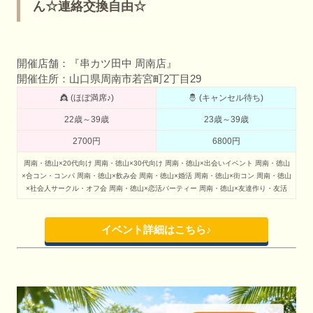
ん☆連絡交換自由☆
開催店舗：『串カツ田中 周南店』
開催住所：山口県周南市若宮町2丁目29
👸 (ほぼ満席♪)
🤴 (キャンセル待ち)
22歳～39歳
23歳～39歳
2700円
6800円
周南・徳山×20代向け
周南・徳山×30代向け
周南・徳山×出会いイベント
周南・徳山
×合コン・コンパ
周南・徳山×飲み会
周南・徳山×婚活
周南・徳山×街コン
周南・徳山
×社会人サークル・オフ会
周南・徳山×恋活パーティー
周南・徳山×友達作り・友活
イベント詳細はこちら♪