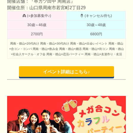
開催店舗：『串カツ田中 周南店』
開催住所：山口県周南市若宮町2丁目29
👸 (○参加募集中♪)
🤴 (キャンセル待ち)
30歳～46歳
30歳～48歳
2700円
6800円
周南・徳山×20代向け
周南・徳山×30代向け
周南・徳山×出会いイベント
周南・徳山
×合コン・コンパ
周南・徳山×飲み会
周南・徳山×婚活
周南・徳山×街コン
周南・徳山
×社会人サークル・オフ会
周南・徳山×恋活パーティー
周南・徳山×友達作り・友活
イベント詳細はこちら♪