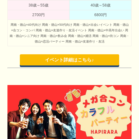
38歳～55歳
40歳～58歳
2700円
6800円
周南・徳山×40代向け
周南・徳山×50代向け
周南・徳山×出会いイベント
周南・徳山
×合コン・コンパ
周南・徳山×友達作り・友活イベント
周南・徳山×中高年出会い
周
南・徳山×シニア向け
周南・徳山×飲み会
周南・徳山×婚活
周南・徳山×街コン
周南・
徳山×恋活パーティー
周南・徳山×友達作り・友活
イベント詳細はこちら♪