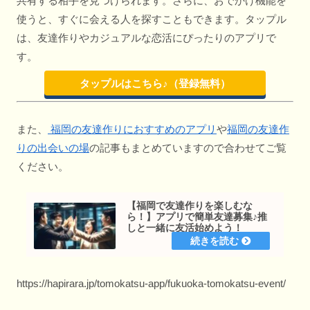
共有する相手を見つけられます。さらに、おでかけ機能を
使うと、すぐに会える人を探すこともできます。タップル
は、友達作りやカジュアルな恋活にぴったりのアプリで
す。
タップルはこちら♪（登録無料）
また、
福岡の友達作りにおすすめのアプリ
や
福岡の友達作
りの出会いの場
の記事もまとめていますので合わせてご覧
ください。
【福岡で友達作りを楽しむな
ら！】アプリで簡単友達募集♪推
しと一緒に友活始めよう！
https://hapirara.jp/tomokatsu-app/fukuoka-tomokatsu-event/