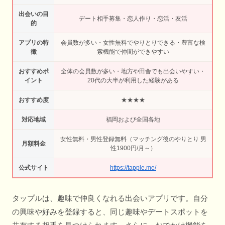
出会いの目
デート相手募集・恋人作り・恋活・友活
的
アプリの特
会員数が多い・女性無料でやりとりできる・豊富な検
徴
索機能で仲間ができやすい
おすすめポ
全体の会員数が多い・地方や田舎でも出会いやすい・
イント
20代の大半が利用した経験がある
おすすめ度
★★★★
対応地域
福岡および全国各地
女性無料・男性登録無料（マッチング後のやりとり 男
月額料金
性1900円/月～）
公式サイト
https://tapple.me/
タップルは、趣味で仲良くなれる出会いアプリです。自分
の興味や好みを登録すると、同じ趣味やデートスポットを