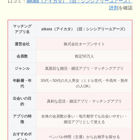
口コミ：
aikata（アイカタ）（旧：シンシアリーユアーズ）
評判
を確認
マッチング
aikata（アイカタ）（旧：シンシアリーユアーズ）
アプリ名
運営会社
株式会社オープンサイト
会員数
推定50万人
ジャンル
真面目な婚活・婚活アプリ・マッチングアプリ
年齢層・年
30代～50代の大人男女（ミドル世代・中高年・熟年
代
の人OK）
出会いの目
真剣な恋活・婚活アプリ・マッチングアプリ
的
アプリの特
全体の会員数が多い・地方都市でも出会いやすい・
徴
婚活アプリとして使える
おすすめポ
ペンパル仲間（文通）からお相手を探せる
イント