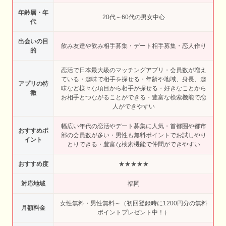
年齢層・年
20代～60代の男女中心
代
出会いの目
飲み友達や飲み相手募集・デート相手募集・恋人作り
的
恋活で日本最大級のマッチングアプリ・会員数が増え
ている・趣味で相手を探せる・年齢や地域、身長、趣
アプリの特
味など様々な項目から相手が探せる・好きなことから
徴
お相手とつながることができる・豊富な検索機能で恋
人ができやすい
幅広い年代の恋活やデート募集に人気・首都圏や都市
おすすめポ
部の会員数が多い・男性も無料ポイントでお試しやり
イント
とりできる・豊富な検索機能で仲間ができやすい
おすすめ度
★★★★★
対応地域
福岡
女性無料・男性無料～（初回登録時に1200円分の無料
月額料金
ポイントプレゼント中！）