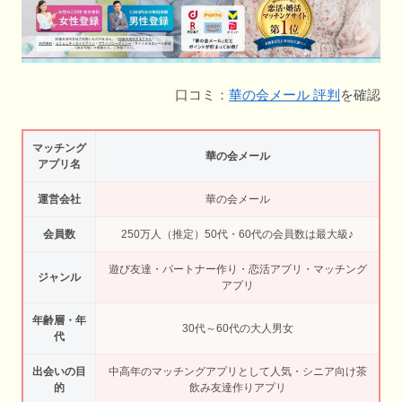
口コミ：
華の会メール 評判
を確認
マッチング
華の会メール
アプリ名
運営会社
華の会メール
会員数
250万人（推定）50代・60代の会員数は最大級♪
遊び友達・パートナー作り・恋活アプリ・マッチング
ジャンル
アプリ
年齢層・年
30代～60代の大人男女
代
出会いの目
中高年のマッチングアプリとして人気・シニア向け茶
的
飲み友達作りアプリ