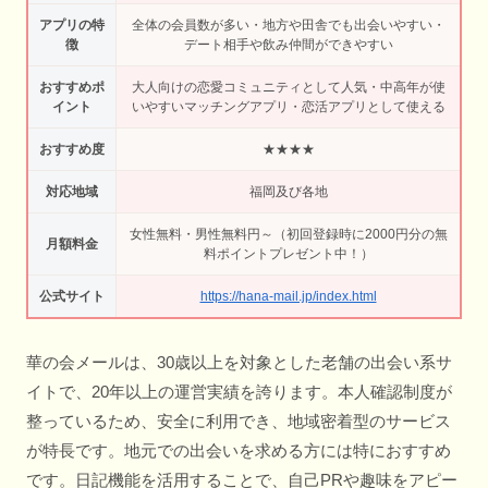
アプリの特
全体の会員数が多い・地方や田舎でも出会いやすい・
徴
デート相手や飲み仲間ができやすい
おすすめポ
大人向けの恋愛コミュニティとして人気・中高年が使
イント
いやすいマッチングアプリ・恋活アプリとして使える
おすすめ度
★★★★
対応地域
福岡及び各地
女性無料・男性無料円～（初回登録時に2000円分の無
月額料金
料ポイントプレゼント中！）
公式サイト
https://hana-mail.jp/index.html
華の会メールは、30歳以上を対象とした老舗の出会い系サ
イトで、20年以上の運営実績を誇ります。本人確認制度が
整っているため、安全に利用でき、地域密着型のサービス
が特長です。地元での出会いを求める方には特におすすめ
です。日記機能を活用することで、自己PRや趣味をアピー