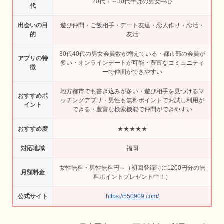
20代・～30代半ばの男女中心
代
出会いの目
遊び仲間・ご飯相手・デート友達・恋人作り・恋活・
的
友活
30代40代の男女会員数が増えている・都市部の会員が
アプリの特
多い・オンラインデートが可能・豊富なコミュニティ
徴
ーで仲間ができやすい
地方都市でも書き込みが多い・遊び相手を見つけるマ
おすすめポ
ッチングアプリ・男性も無料ポイントでお試し利用が
イント
できる・豊富な検索機能で仲間ができやすい
おすすめ度
★★★★★
対応地域
福岡
女性無料・男性無料円～（初回登録時に1200円分の無
月額料金
料ポイントプレゼント中！）
公式サイト
https://550909.com/