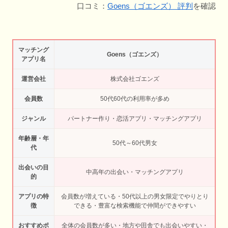
口コミ：
Goens（ゴエンズ） 評判
を確認
マッチング
Goens（ゴエンズ）
アプリ名
運営会社
株式会社ゴエンズ
会員数
50代60代の利用率が多め
ジャンル
パートナー作り・恋活アプリ・マッチングアプリ
年齢層・年
50代～60代男女
代
出会いの目
中高年の出会い・マッチングアプリ
的
アプリの特
会員数が増えている・50代以上の男女限定でやりとり
徴
できる・豊富な検索機能で仲間ができやすい
おすすめポ
全体の会員数が多い・地方や田舎でも出会いやすい・