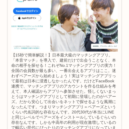
【15秒で簡単解説！】日本最大級のマッチングアプリ。
「本音マッチ」を導入で、建前だけで出会うことなく、本
命の相手を探せる！これぞNo.1マッチングアプリの実力！
全国の会員数が最も多い、一番出会えるアプリはここ。迷
わずペアーズから始めましょう！実はマッチングアプリっ
て最初は日本に浸透しなかったんです。だけどFaceBook
連携で、マッチングアプリのアカウントを作る仕組みを考
えて、本人確認からアプリへ参加させた。怪しくないまっ
とうはマッチングアプリとして初期に登場したのがペアー
ズ。だから安心して出会いをネットで探せるような風潮に
なったんです。つまりマッチングアプリ＝ペアーズという
くらい代名詞的な存在なんです。20代30代が本当にLINE
と同じレベルでペアーズをインストールしているぐらいの
存在なんです。しかも中高年の利用が現在激増しているの
で幅広い世代にぴったりのマッチングアプリになっていま