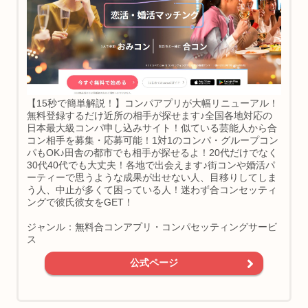
【15秒で簡単解説！】コンパアプリが大幅リニューアル！
無料登録するだけ近所の相手が探せます♪全国各地対応の
日本最大級コンパ申し込みサイト！似ている芸能人から合
コン相手を募集・応募可能！1対1のコンパ・グループコン
パもOK♪田舎の都市でも相手が探せるよ！20代だけでなく
30代40代でも大丈夫！各地で出会えます♪街コンや婚活パ
ーティーで思うような成果が出せない人、目移りしてしま
う人、中止が多くて困っている人！迷わず合コンセッティ
ングで彼氏彼女をGET！
ジャンル：無料合コンアプリ・コンパセッティングサービ
ス
公式ページ