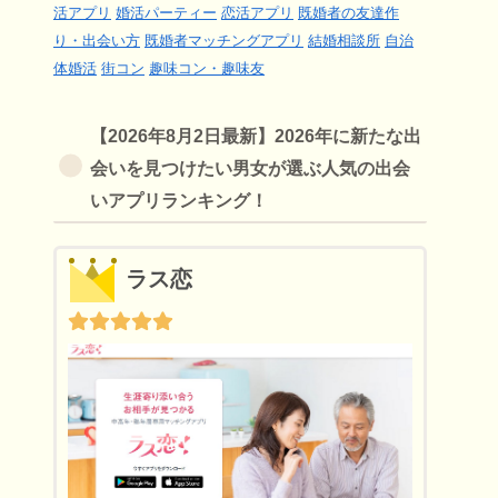
活アプリ
婚活パーティー
恋活アプリ
既婚者の友達作
り・出会い方
既婚者マッチングアプリ
結婚相談所
自治
体婚活
街コン
趣味コン・趣味友
【2026年8月2日最新】2026年に新たな出
会いを見つけたい男女が選ぶ人気の出会
いアプリランキング！
ラス恋