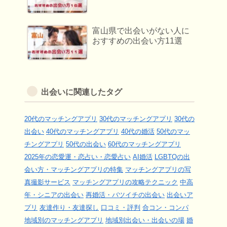
富山県で出会いがない人に
おすすめの出会い方11選
出会いに関連したタグ
20代のマッチングアプリ
30代のマッチングアプリ
30代の
出会い
40代のマッチングアプリ
40代の婚活
50代のマッ
チングアプリ
50代の出会い
60代のマッチングアプリ
2025年の恋愛運・恋占い・恋愛占い
AI婚活
LGBTQの出
会い方・マッチングアプリの特集
マッチングアプリの写
真撮影サービス
マッチングアプリの攻略テクニック
中高
年・シニアの出会い
再婚活・バツイチの出会い
出会いア
プリ
友達作り・友達探し
口コミ・評判
合コン・コンパ
地域別のマッチングアプリ
地域別出会い・出会いの場
婚