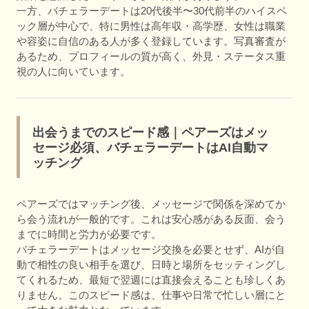
一方、バチェラーデートは20代後半〜30代前半のハイスペ
ック層が中心で、特に男性は高年収・高学歴、女性は職業
や容姿に自信のある人が多く登録しています。写真審査が
あるため、プロフィールの質が高く、外見・ステータス重
視の人に向いています。
出会うまでのスピード感｜ペアーズはメッ
セージ必須、バチェラーデートはAI自動マ
ッチング
ペアーズではマッチング後、メッセージで関係を深めてか
ら会う流れが一般的です。これは安心感がある反面、会う
までに時間と労力が必要です。
バチェラーデートはメッセージ交換を必要とせず、AIが自
動で相性の良い相手を選び、日時と場所をセッティングし
てくれるため、最短で翌週には直接会えることも珍しくあ
りません。このスピード感は、仕事や日常で忙しい層にと