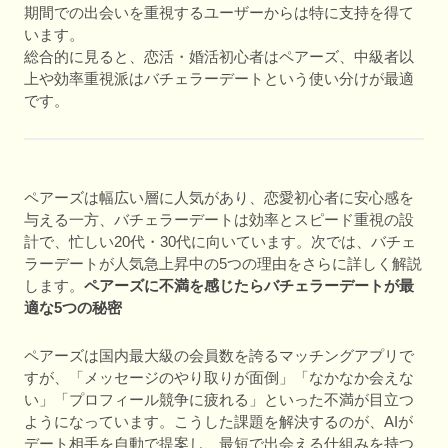
期間での出会いを重視するユーザーからは特に支持を得て
います。
総合的に見ると、恋活・婚活初心者はペアーズ、中級者以
上や効率重視派はバチェラーデートという使い分けが最適
です。
ペアーズは幅広い層に人気があり、恋愛初心者に安心感を
与える一方、バチェラーデートは効率とスピード重視の設
計で、忙しい20代・30代に向いています。次では、バチェ
ラーデートが人気急上昇中の5つの理由をさらに詳しく解説
します。
ペアーズに不満を感じたらバチェラーデートが最
適な5つの秘密
ペアーズは国内最大級の会員数を誇るマッチングアプリで
すが、「メッセージのやり取りが面倒」「なかなか会えな
い」「プロフィール競争に疲れる」といった不満が目立つ
ようになっています。こうした課題を解決するのが、AIが
デート相手を自動で提案し、最短で出会える仕組みを持つ