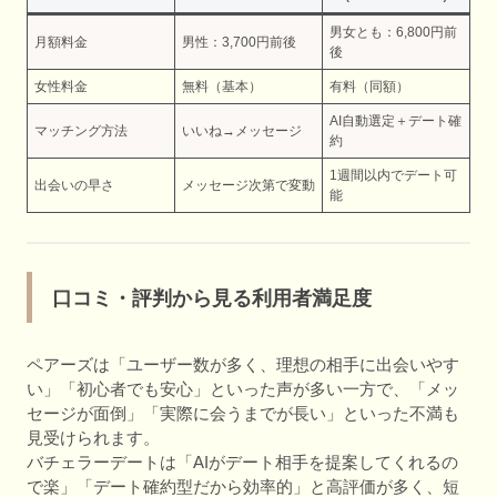
男女とも：6,800円前
月額料金
男性：3,700円前後
後
女性料金
無料（基本）
有料（同額）
AI自動選定＋デート確
マッチング方法
いいね→メッセージ
約
1週間以内でデート可
出会いの早さ
メッセージ次第で変動
能
口コミ・評判から見る利用者満足度
ペアーズは「ユーザー数が多く、理想の相手に出会いやす
い」「初心者でも安心」といった声が多い一方で、「メッ
セージが面倒」「実際に会うまでが長い」といった不満も
見受けられます。
バチェラーデートは「AIがデート相手を提案してくれるの
で楽」「デート確約型だから効率的」と高評価が多く、短