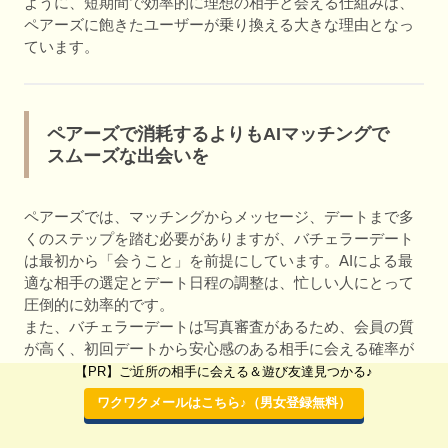
ように、短期間で効率的に理想の相手と会える仕組みは、
ペアーズに飽きたユーザーが乗り換える大きな理由となっ
ています。
ペアーズで消耗するよりもAIマッチングで
スムーズな出会いを
ペアーズでは、マッチングからメッセージ、デートまで多
くのステップを踏む必要がありますが、バチェラーデート
は最初から「会うこと」を前提にしています。AIによる最
適な相手の選定とデート日程の調整は、忙しい人にとって
圧倒的に効率的です。
また、バチェラーデートは写真審査があるため、会員の質
が高く、初回デートから安心感のある相手に会える確率が
高いのも特徴です。「マッチングはするけど会えない」と
【PR】ご近所の相手に会える＆遊び友達見つかる♪
いう悩みを抱えるペアーズユーザーにとって、乗り換える
ワクワクメールはこちら♪（男女登録無料）
メリットは非常に大きいと言えるでしょう。