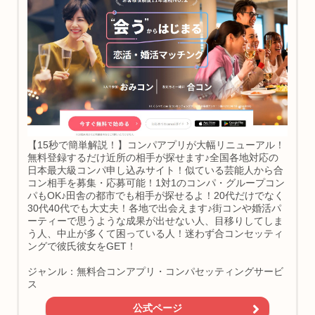
【15秒で簡単解説！】コンパアプリが大幅リニューアル！
無料登録するだけ近所の相手が探せます♪全国各地対応の
日本最大級コンパ申し込みサイト！似ている芸能人から合
コン相手を募集・応募可能！1対1のコンパ・グループコン
パもOK♪田舎の都市でも相手が探せるよ！20代だけでなく
30代40代でも大丈夫！各地で出会えます♪街コンや婚活パ
ーティーで思うような成果が出せない人、目移りしてしま
う人、中止が多くて困っている人！迷わず合コンセッティ
ングで彼氏彼女をGET！
ジャンル：無料合コンアプリ・コンパセッティングサービ
ス
公式ページ