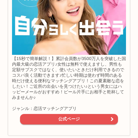
【15秒で簡単解説！】累計会員数が3500万人を突破した国
内最大級の恋活アプリ♪女性は無料で使えますし、男性も
定額サブスクではなく、使いたいときだけ利用できるので
コスパ良く活動できます♪忙しい時期は使わず時間のある
時だけ使える便利なマッチングアプリ！この夏素敵な恋を
したい！ご近所の出会いを見つけたい♪という男女にはハ
ッピーメールがおすすめ！ビール片手にお相手と乾杯して
みませんか♪
ジャンル：恋活マッチングアプリ
公式ページ