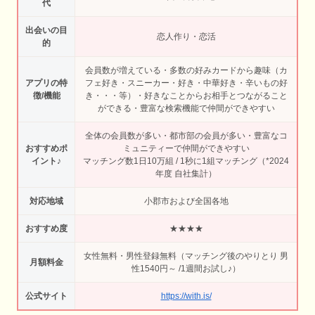
代
出会いの目
恋人作り・恋活
的
会員数が増えている・多数の好みカードから趣味（カ
アプリの特
フェ好き・スニーカー・好き・中華好き・辛いもの好
徴/機能
き・・・等）・好きなことからお相手とつながること
ができる・豊富な検索機能で仲間ができやすい
全体の会員数が多い・都市部の会員が多い・豊富なコ
おすすめポ
ミュニティーで仲間ができやすい
イント♪
マッチング数1日10万組 / 1秒に1組マッチング（*2024
年度 自社集計）
対応地域
小郡市および全国各地
おすすめ度
★★★★
女性無料・男性登録無料（マッチング後のやりとり 男
月額料金
性1540円～ /1週間お試し♪）
公式サイト
https://with.is/