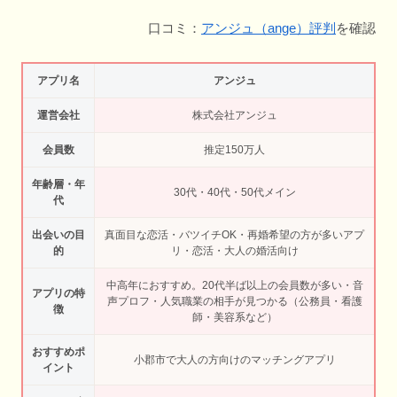
口コミ：
アンジュ（ange）評判
を確認
アプリ名
アンジュ
運営会社
株式会社アンジュ
会員数
推定150万人
年齢層・年
30代・40代・50代メイン
代
出会いの目
真面目な恋活・バツイチOK・再婚希望の方が多いアプ
的
リ・恋活・大人の婚活向け
中高年におすすめ。20代半ば以上の会員数が多い・音
アプリの特
声プロフ・人気職業の相手が見つかる（公務員・看護
徴
師・美容系など）
おすすめポ
小郡市で大人の方向けのマッチングアプリ
イント