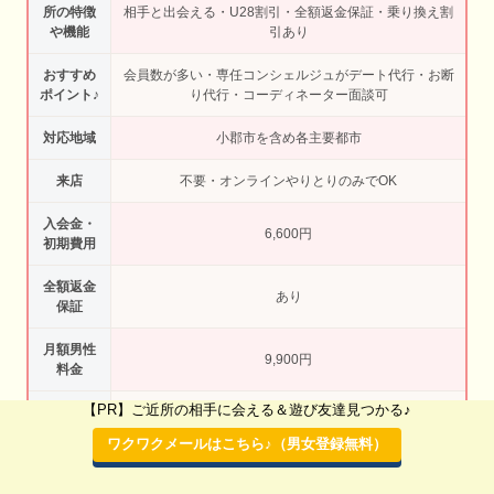
所の特徴
相手と出会える・U28割引・全額返金保証・乗り換え割
や機能
引あり
おすすめ
会員数が多い・専任コンシェルジュがデート代行・お断
ポイント♪
り代行・コーディネーター面談可
対応地域
小郡市を含め各主要都市
来店
不要・オンラインやりとりのみでOK
入会金・
6,600円
初期費用
全額返金
あり
保証
月額男性
9,900円
料金
【PR】ご近所の相手に会える＆遊び友達見つかる♪
月額女性
9,900円
料金
ワクワクメールはこちら♪（男女登録無料）
お相手の
紹介6名/月