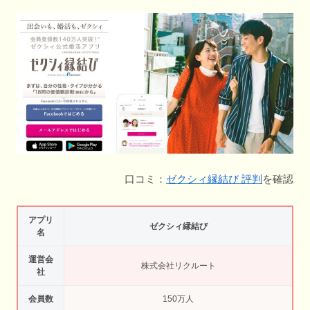
口コミ：
ゼクシィ縁結び 評判
を確認
アプリ
ゼクシィ縁結び
名
運営会
株式会社リクルート
社
会員数
150万人