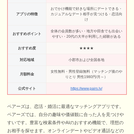
おでかけ機能で好きな場所にデートできる・
アプリの特徴
カジュアルなデート相手が見つける・恋活向
け
全体の会員数が多い・地方や田舎でも出会い
おすすめポイント
やすい・20代の大半が利用した経験がある
おすすめ度
★★★★
対応地域
小郡市および全国各地
女性無料・男性登録無料（マッチング後のや
月額料金
りとり 男性1980円/月～）
公式サイト
https://www.pairs.lv/
ペアーズは、恋活・婚活に最適なマッチングアプリです。
ペアーズでは、自分の趣味や価値観に合った人を見つけや
すいです。豊富な検索条件やAIのおすすめ機能で、理想の
お相手を探せます。オンラインデートやビデオ通話などの