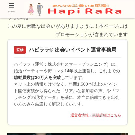
【小郡市の婚活】婚活方法20選！【ハピラ
menu
ラ公式】
この夏に素敵な出会いがありますように！本ページには
プロモーションが含まれています
ハピララ® 出会いイベント運営事務局
監修
ハピララ（運営：株式会社スマートプランニング）は、
婚活パーティーや街コンを14年以上運営し、これまでの
総動員数は30万人を突破
しています。
ネット上の情報だけでなく、年間1,500本以上のイベン
ト開催実績から得られた「リアルな参加者の声」や「マ
ッチングの現場データ」を基に、本当に信頼できる出会
い方のみを厳選して解説しています。
運営者情報・実績詳細はこちら