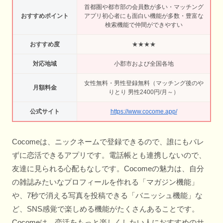
首都圏や都市部の会員数が多い・マッチング
おすすめポイント
アプリ初心者にも面白い機能が多数・豊富な
検索機能で仲間ができやすい
おすすめ度
★★★★
対応地域
小郡市および全国各地
女性無料・男性登録無料（マッチング後のや
月額料金
りとり 男性2400円/月～）
公式サイト
https://www.cocome.app/
Cocomeは、ニックネームで登録できるので、誰にもバレ
ずに恋活できるアプリです。電話帳とも連携しないので、
友達に見られる心配もなしです。Cocomeの魅力は、自分
の雑誌みたいなプロフィールを作れる「マガジン機能」
や、7秒で消える写真を投稿できる「バニッシュ機能」な
ど、SNS感覚で楽しめる機能がたくさんあることです。
Cocomeは、恋活をもっと楽しくしたい人におすすめのサ