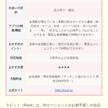
出会いの目
恋人作り・婚活
的
会員数が増えている・多数の好みカードから趣味（旅
アプリの特
行好き・ゲーム・好き・スイーツ好き・辛いもの好
徴/機能
き・・・等）・好きなことからお相手とつながること
ができる・豊富な検索機能で仲間ができやすい
おすすめポ
全体の会員数が多い・地方の会員が多い・豊富なコミ
イント♪
ュニティーで仲間ができやすい
対応地域
小郡市および全国各地
おすすめ度
★★★★
女性無料・男性登録無料（マッチング後のやりとり 男
月額料金
性1900円/月～）
公式サイト
https://ravit.jp/
ラビット（Ravit）は、AIエージェントがお相手探しや会話