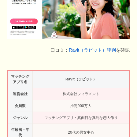
口コミ：
Ravit（ラビット）評判
を確認
マッチング
Ravit（ラビット）
アプリ名
運営会社
株式会社フィラメント
会員数
推定900万人
ジャンル
マッチングアプリ・真面目な真剣な恋人作り
年齢層・年
20代の男女中心
代