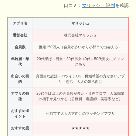
口コミ：
マリッシュ 評判
を確認
アプリ名
マリッシュ
運営会社
株式会社マリッシュ
会員数
推定150万人（会員が多いから小郡市で出会える）
年齢層・年
20代半ば～男女・30代男女 40代～50代男女にチャン
代
スあり
出会いの目
真面目な恋活・バツイチOK・再婚希望の方が多いアプ
的
リ・恋活・大人の婚活向け
アプリの特
20代半ば以上の会員数が多い・音声プロフ・人気職業
徴
の相手が見つかる（公務員・看護師・美容系など）
おすすめポ
小郡市で大人の方向けのマッチングアプリ
イント
おすすめ度
★★★★★