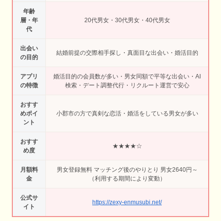
年齢
層・年
20代男女・30代男女・40代男女
代
出会い
結婚前提の交際相手探し・真面目な出会い・婚活目的
の目的
アプリ
婚活目的の会員数が多い・男女同額で平等な出会い・AI
の特徴
検索・デート調整代行・リクルート運営で安心
おすす
めポイ
小郡市の方で真剣な恋活・婚活をしている男女が多い
ント
おすす
★★★★☆
め度
月額料
男女登録無料 マッチング後のやりとり 男女2640円～
金
（利用する期間により変動）
公式サ
https://zexy-enmusubi.net/
イト