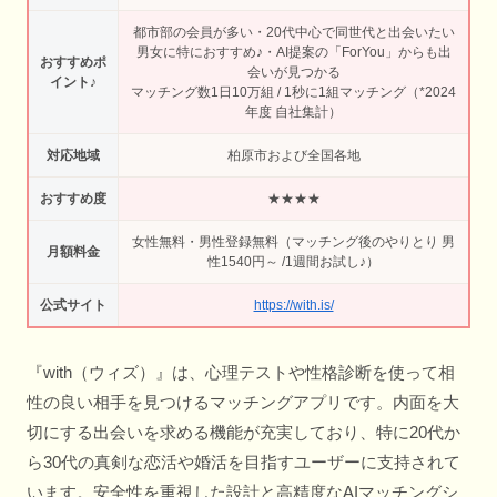
都市部の会員が多い・20代中心で同世代と出会いたい
男女に特におすすめ♪・AI提案の「ForYou」からも出
おすすめポ
会いが見つかる
イント♪
マッチング数1日10万組 / 1秒に1組マッチング（*2024
年度 自社集計）
対応地域
柏原市および全国各地
おすすめ度
★★★★
女性無料・男性登録無料（マッチング後のやりとり 男
月額料金
性1540円～ /1週間お試し♪）
公式サイト
https://with.is/
『with（ウィズ）』は、心理テストや性格診断を使って相
性の良い相手を見つけるマッチングアプリです。内面を大
切にする出会いを求める機能が充実しており、特に20代か
ら30代の真剣な恋活や婚活を目指すユーザーに支持されて
います。安全性を重視した設計と高精度なAIマッチングシ