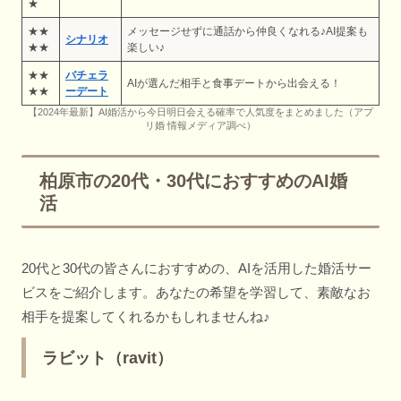
★
★★
メッセージせずに通話から仲良くなれる♪AI提案も
シナリオ
★★
楽しい♪
★★
バチェラ
AIが選んだ相手と食事デートから出会える！
★★
ーデート
【2024年最新】AI婚活から今日明日会える確率で人気度をまとめました（アプ
リ婚 情報メディア調べ）
柏原市の20代・30代におすすめのAI婚
活
20代と30代の皆さんにおすすめの、AIを活用した婚活サー
ビスをご紹介します。あなたの希望を学習して、素敵なお
相手を提案してくれるかもしれませんね♪
ラビット（ravit）