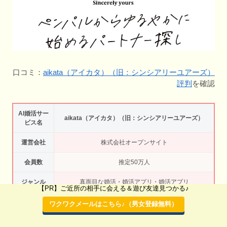
口コミ：
aikata（アイカタ）（旧：シンシアリーユアーズ）
評判
を確認
AI婚活サー
aikata（アイカタ）（旧：シンシアリーユアーズ）
ビス名
運営会社
株式会社オープンサイト
会員数
推定50万人
ジャンル
真面目な婚活・婚活アプリ・婚活アプリ
【PR】ご近所の相手に会える＆遊び友達見つかる♪
年齢層・年
ワクワクメールはこちら♪（男女登録無料）
30代男女・40代男女・50代男女
代