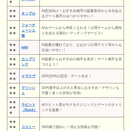
★
★★
AI恋活向け！おすすめ相手の提案表示から今日会え
タップル
★★
るデート相手がみつかりやすい！
フォーチ
★★
AI＆ゲームから仲良くなれる！心理ゲームから異性
ューン人
★★
と出会える面白いマッチングサービス♪
狼
★★
AI提案が優れており、なおかつ心理テスト等からも
with
★★
出会いやすい！
★★
カップリ
AI提案からおすすめの相手を表示！デート相手を見
★★
ンク
つけよう！
★★
イヴイヴ
20代30代の恋活・デート向き！
★★
★★
マリッシ
20代後半以上の大人男女におすすめ！デザインも
★★
ュ
可愛く多くの女性が支持♪
★★
ラビット
AIラビット君がモテるテクニックとデートのタイミ
★★
（Ravit）
ングを提案！
★
★★
★★
ココミー
SNS風で面白い！消える投稿も可能！