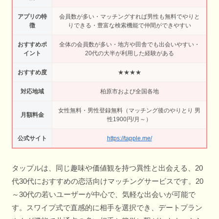
アプリの特
会員数が多い・マッチングすれば男性も無料でやりと
徴
りできる・豊富な検索機能で仲間ができやすい
おすすめポ
全体の会員数が多い・地方や田舎でも出会いやすい・
イント
20代の大半が利用した経験がある
おすすめ度
★★★★
対応地域
柏原市および全国各地
女性無料・男性登録無料（マッチング後のやりとり 男
月額料金
性1900円/月～）
公式サイト
https://tapple.me/
タップルは、同じ趣味や価値観を持つ異性と出会える、20
代30代におすすめの恋活向けマッチングサービスです。20
～30代の若いユーザーが中心で、気軽な出会いが可能で
す。スワイプ式で直感的に相手を選択でき、デートプラン