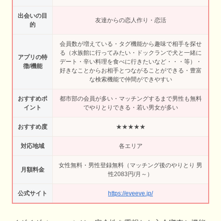
出会いの目
友達からの恋人作り・恋活
的
会員数が増えている・タグ機能から趣味で相手を探せ
る（水族館に行ってみたい・ドックランで犬と一緒に
アプリの特
デート・辛い料理を食べに行きたいなど・・・等）・
徴/機能
好きなことからお相手とつながることができる・豊富
な検索機能で仲間ができやすい
おすすめポ
都市部の会員が多い・マッチングするまで男性も無料
イント
でやりとりできる・若い男女が多い
おすすめ度
★★★★★
対応地域
各エリア
女性無料・男性登録無料（マッチング後のやりとり 男
月額料金
性2083円/月～）
公式サイト
https://eveeve.jp/