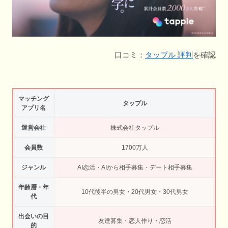
口コミ：
タップル 評判
を確認
マッチング
タップル
アプリ名
運営会社
株式会社タップル
会員数
1700万人
ジャンル
AI恋活・AIから相手募集・デート相手募集
年齢層・年
10代後半の男女・20代男女・30代男女
代
出会いの目
友達募集・恋人作り・恋活
的