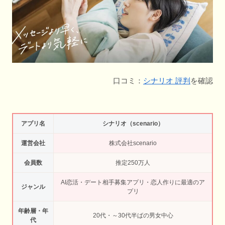
口コミ：
シナリオ 評判
を確認
アプリ名
シナリオ（scenario）
運営会社
株式会社scenario
会員数
推定250万人
AI恋活・デート相手募集アプリ・恋人作りに最適のア
ジャンル
プリ
年齢層・年
20代・～30代半ばの男女中心
代