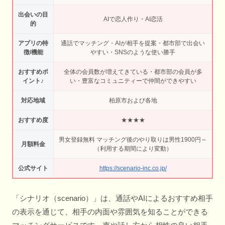
出会いの目
AIで恋人作り・AI恋活
的
アプリの特
通話でマッチング・AIが相手を提案・都市部で出会い
徴/機能
やすい・SNSのような使い勝手
おすすめポ
全体の会員数が増えてきている・都市部の会員が多
イント♪
い・豊富なコミュニティーで仲間ができやすい
対応地域
柏原市および各地
おすすめ度
★★★★
男女登録無料 マッチング後のやり取りは男性1900円～
月額料金
（利用する期間により変動）
公式サイト
https://scenario-inc.co.jp/
「シナリオ（scenario）」は、通話やAIによるおすすめ相手
の表示を通じて、相手の内面や雰囲気を知ることができる