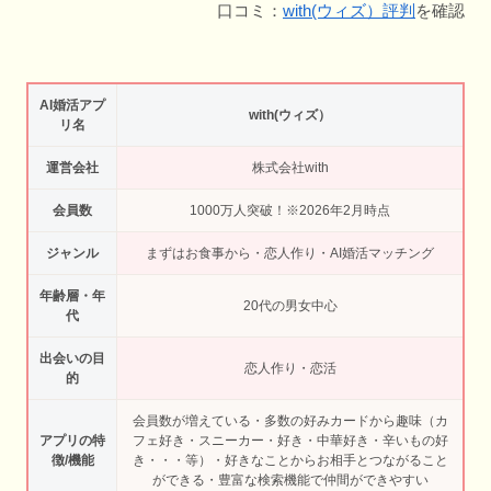
口コミ：
with(ウィズ）評判
を確認
AI婚活アプ
with(ウィズ）
リ名
運営会社
株式会社with
会員数
1000万人突破！※2026年2月時点
ジャンル
まずはお食事から・恋人作り・AI婚活マッチング
年齢層・年
20代の男女中心
代
出会いの目
恋人作り・恋活
的
会員数が増えている・多数の好みカードから趣味（カ
アプリの特
フェ好き・スニーカー・好き・中華好き・辛いもの好
徴/機能
き・・・等）・好きなことからお相手とつながること
ができる・豊富な検索機能で仲間ができやすい