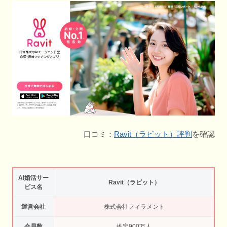
口コミ：
Ravit（ラビット）評判
を確認
AI婚活サー
Ravit（ラビット）
ビス名
運営会社
株式会社フィラメント
会員数
推定900万人