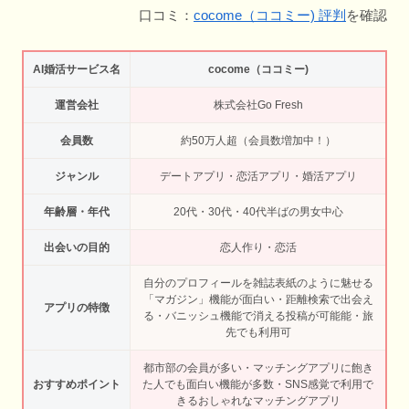
口コミ：
cocome（ココミー) 評判
を確認
AI婚活サービス名
cocome（ココミー)
運営会社
株式会社Go Fresh
会員数
約50万人超（会員数増加中！）
ジャンル
デートアプリ・恋活アプリ・婚活アプリ
年齢層・年代
20代・30代・40代半ばの男女中心
出会いの目的
恋人作り・恋活
自分のプロフィールを雑誌表紙のように魅せる
「マガジン」機能が面白い・距離検索で出会え
アプリの特徴
る・バニッシュ機能で消える投稿が可能能・旅
先でも利用可
都市部の会員が多い・マッチングアプリに飽き
おすすめポイント
た人でも面白い機能が多数・SNS感覚で利用で
きるおしゃれなマッチングアプリ