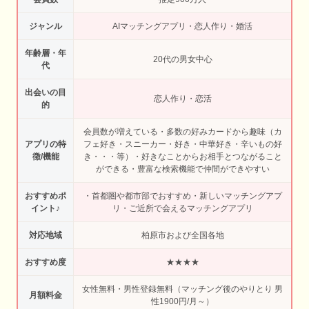
ジャンル
AIマッチングアプリ・恋人作り・婚活
年齢層・年
20代の男女中心
代
出会いの目
恋人作り・恋活
的
会員数が増えている・多数の好みカードから趣味（カ
アプリの特
フェ好き・スニーカー・好き・中華好き・辛いもの好
徴/機能
き・・・等）・好きなことからお相手とつながること
ができる・豊富な検索機能で仲間ができやすい
おすすめポ
・首都圏や都市部でおすすめ・新しいマッチングアプ
イント♪
リ・ご近所で会えるマッチングアプリ
対応地域
柏原市および全国各地
おすすめ度
★★★★
女性無料・男性登録無料（マッチング後のやりとり 男
月額料金
性1900円/月～）