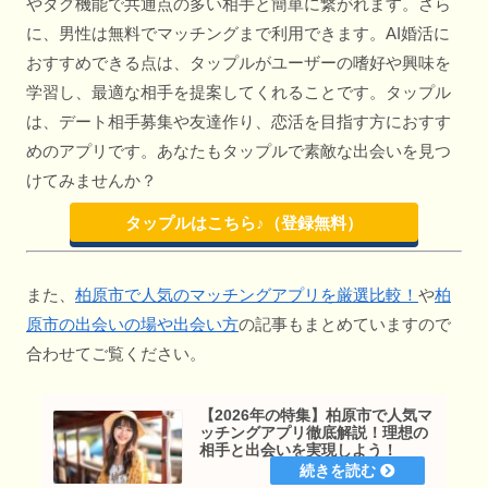
やタグ機能で共通点の多い相手と簡単に繋がれます。さら
に、男性は無料でマッチングまで利用できます。AI婚活に
おすすめできる点は、タップルがユーザーの嗜好や興味を
学習し、最適な相手を提案してくれることです。タップル
は、デート相手募集や友達作り、恋活を目指す方におすす
めのアプリです。あなたもタップルで素敵な出会いを見つ
けてみませんか？
タップルはこちら♪（登録無料）
また、
柏原市で人気のマッチングアプリを厳選比較！
や
柏
原市の出会いの場や出会い方
の記事もまとめていますので
合わせてご覧ください。
【2026年の特集】柏原市で人気マ
ッチングアプリ徹底解説！理想の
相手と出会いを実現しよう！