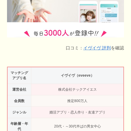
口コミ：
イヴイヴ 評判
を確認
マッチング
イヴイヴ（eveeve）
アプリ名
運営会社
株式会社テックアイエス
会員数
推定800万人
ジャンル
婚活アプリ・恋人作り・友達アプリ
年齢層・年
20代・～30代半ばの男女中心
代