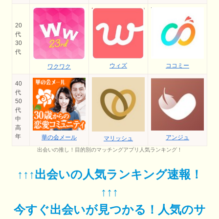
20
代
30
代
ココミー
ウィズ
ワクワク
40
代
50
代
中
高
年
華の会メール
アンジュ
マリッシュ
出会いの推し！目的別のマッチングアプリ人気ランキング！
↑↑↑出会いの人気ランキング速報！
↑↑↑
今すぐ出会いが見つかる！人気のサ