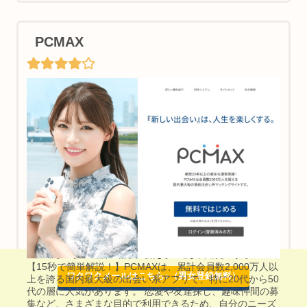
PCMAX
【PR】ご近所の相手に会える＆遊び友達見つかる♪
【15秒で簡単解説！】PCMAXは、累計会員数2,000万人以
ワクワクメールはこちら♪（男女登録無料）
上を誇る国内最大級の出会い系アプリで、特に20代から50
代の層に人気があります。 恋愛や友達探し、趣味仲間の募
集など、さまざまな目的で利用できるため、自分のニーズ