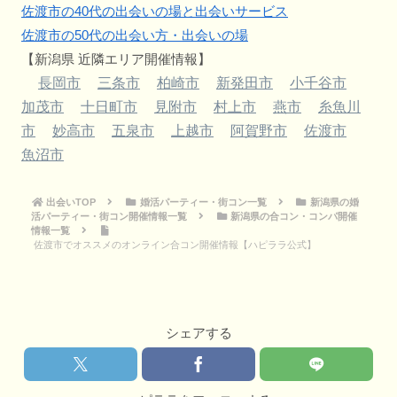
佐渡市の40代の出会いの場と出会いサービス
佐渡市の50代の出会い方・出会いの場
【新潟県 近隣エリア開催情報】
長岡市
三条市
柏崎市
新発田市
小千谷市
加茂市
十日町市
見附市
村上市
燕市
糸魚川
市
妙高市
五泉市
上越市
阿賀野市
佐渡市
魚沼市
出会いTOP
婚活パーティー・街コン一覧
新潟県の婚
活パーティー・街コン開催情報一覧
新潟県の合コン・コンパ開催
情報一覧
佐渡市でオススメのオンライン合コン開催情報【ハピララ公式】
シェアする