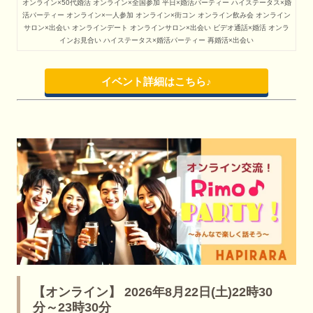
オンライン×50代婚活
オンライン×全国参加
平日×婚活パーティー
ハイステータス×婚
活パーティー
オンライン×一人参加
オンライン×街コン
オンライン飲み会
オンライン
サロン×出会い
オンラインデート
オンラインサロン×出会い
ビデオ通話×婚活
オンラ
インお見合い
ハイステータス×婚活パーティー
再婚活×出会い
イベント詳細はこちら♪
【オンライン】 2026年8月22日(土)22時30
分～23時30分