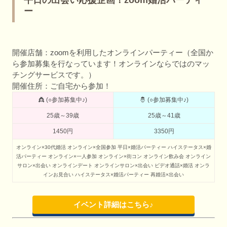
平日の出会い応援企画！zoom婚活パーティ
ー
開催店舗：zoomを利用したオンラインパーティー（全国か
ら参加募集を行なっています！オンラインならではのマッ
チングサービスです。）
開催住所：ご自宅から参加！
👸 (○参加募集中♪)
🤴 (○参加募集中♪)
25歳～39歳
25歳～41歳
1450円
3350円
オンライン×30代婚活
オンライン×全国参加
平日×婚活パーティー
ハイステータス×婚
活パーティー
オンライン×一人参加
オンライン×街コン
オンライン飲み会
オンライン
サロン×出会い
オンラインデート
オンラインサロン×出会い
ビデオ通話×婚活
オンラ
インお見合い
ハイステータス×婚活パーティー
再婚活×出会い
イベント詳細はこちら♪