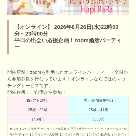
【オンライン】 2026年8月26日(水)22時00
分～23時00分
平日の出会い応援企画！zoom婚活パーティ
ー
開催店舗：zoomを利用したオンラインパーティー（全国か
ら参加募集を行なっています！オンラインならではのマッ
チングサービスです。）
開催住所：ご自宅から参加！
👸 (アト2席♪)
🤴 (○参加募集中♪)
25歳～39歳
25歳～41歳
1450円
3350円
オンライン×30代婚活
オンライン×全国参加
平日×婚活パーティー
ハイステータス×婚
活パーティー
オンライン×一人参加
オンライン×街コン
オンライン飲み会
オンライン