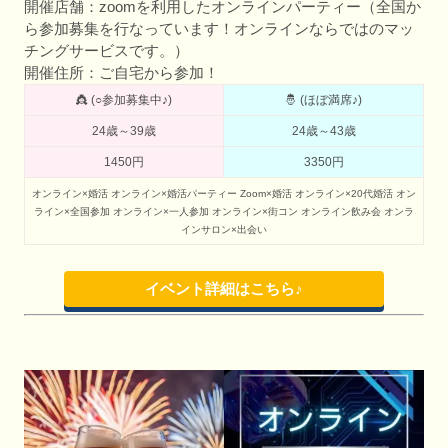
開催店舗：zoomを利用したオンラインパーティー（全国か
ら参加募集を行なっています！オンラインならではのマッ
チングサービスです。）
開催住所：ご自宅から参加！
👸 (○参加募集中♪)
🤴 (ほぼ満席♪)
24歳～39歳
24歳～43歳
1450円
3350円
オンライン×婚活
オンライン×婚活パーティー
Zoom×婚活
オンライン×20代婚活
オン
ライン×全国参加
オンライン×一人参加
オンライン×街コン
オンライン飲み会
オンラ
インサロン×出会い
イベント詳細はこちら♪