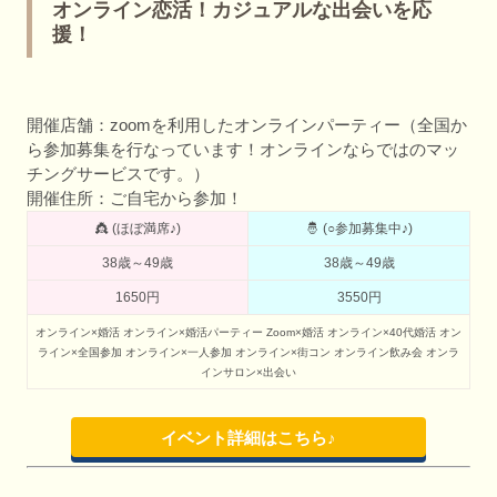
オンライン恋活！カジュアルな出会いを応
援！
開催店舗：zoomを利用したオンラインパーティー（全国か
ら参加募集を行なっています！オンラインならではのマッ
チングサービスです。）
開催住所：ご自宅から参加！
👸 (ほぼ満席♪)
🤴 (○参加募集中♪)
38歳～49歳
38歳～49歳
1650円
3550円
オンライン×婚活
オンライン×婚活パーティー
Zoom×婚活
オンライン×40代婚活
オン
ライン×全国参加
オンライン×一人参加
オンライン×街コン
オンライン飲み会
オンラ
インサロン×出会い
イベント詳細はこちら♪