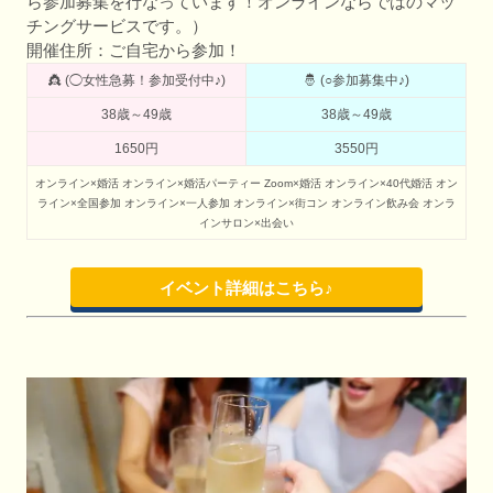
ら参加募集を行なっています！オンラインならではのマッ
チングサービスです。）
開催住所：ご自宅から参加！
👸 (◯女性急募！参加受付中♪)
🤴 (○参加募集中♪)
38歳～49歳
38歳～49歳
1650円
3550円
オンライン×婚活
オンライン×婚活パーティー
Zoom×婚活
オンライン×40代婚活
オン
ライン×全国参加
オンライン×一人参加
オンライン×街コン
オンライン飲み会
オンラ
インサロン×出会い
イベント詳細はこちら♪