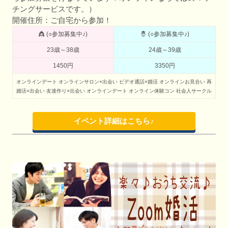
チングサービスです。）
開催住所：ご自宅から参加！
👸 (○参加募集中♪)
🤴 (○参加募集中♪)
23歳～38歳
24歳～39歳
1450円
3350円
オンラインデート
オンラインサロン×出会い
ビデオ通話×婚活
オンラインお見合い
再
婚活×出会い
友達作り×出会い
オンラインデート
オンライン体験コン
社会人サークル
イベント詳細はこちら♪