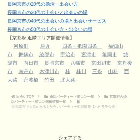
長岡京市の20代の婚活・出会い方
長岡京市の30代の出会いと出会いの場
長岡京市の40代の出会いの場と出会いサービス
長岡京市の50代の出会い方・出会いの場
【京都府 近隣エリア開催情報】
河原町
烏丸
四条・祇園四条
福知山
市
舞鶴市
綾部市
宇治市
宮津市
亀岡市
城
陽市
向日市
長岡京市
八幡市
京田辺市
京丹後
市
南丹市
木津川市
桂
桂川
三条
山科
西
大路
丹波橋
竹田
北大路
出会いTOP
婚活パーティー・街コン一覧
京都府の婚
活パーティー・街コン開催情報一覧
長岡京市で人気のあるお見合いパーティー開催情報【ハピララ公式】
シェアする