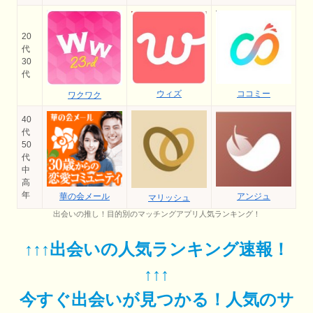
20
代
30
代
ココミー
ウィズ
ワクワク
40
代
50
代
中
高
年
華の会メール
アンジュ
マリッシュ
出会いの推し！目的別のマッチングアプリ人気ランキング！
↑↑↑出会いの人気ランキング速報！
↑↑↑
今すぐ出会いが見つかる！人気のサ