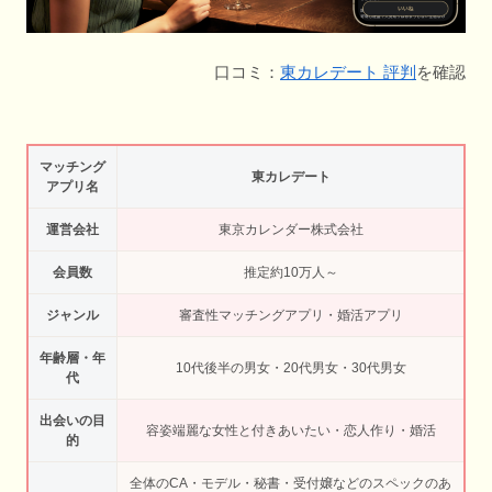
口コミ：
東カレデート 評判
を確認
マッチング
東カレデート
アプリ名
運営会社
東京カレンダー株式会社
会員数
推定約10万人～
ジャンル
審査性マッチングアプリ・婚活アプリ
年齢層・年
10代後半の男女・20代男女・30代男女
代
出会いの目
容姿端麗な女性と付きあいたい・恋人作り・婚活
的
全体のCA・モデル・秘書・受付嬢などのスペックのあ