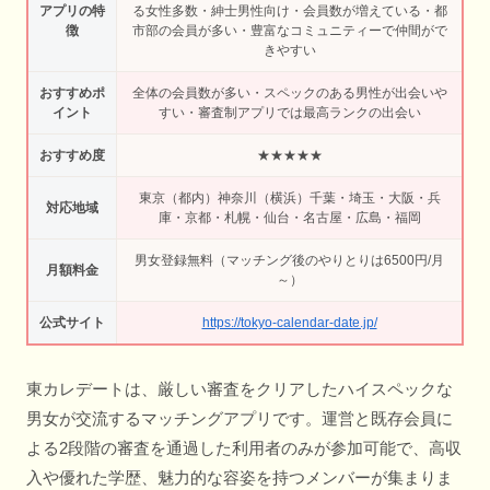
アプリの特
る女性多数・紳士男性向け・会員数が増えている・都
徴
市部の会員が多い・豊富なコミュニティーで仲間がで
きやすい
おすすめポ
全体の会員数が多い・スペックのある男性が出会いや
イント
すい・審査制アプリでは最高ランクの出会い
おすすめ度
★★★★★
東京（都内）神奈川（横浜）千葉・埼玉・大阪・兵
対応地域
庫・京都・札幌・仙台・名古屋・広島・福岡
男女登録無料（マッチング後のやりとりは6500円/月
月額料金
～）
公式サイト
https://tokyo-calendar-date.jp/
東カレデートは、厳しい審査をクリアしたハイスペックな
男女が交流するマッチングアプリです。運営と既存会員に
よる2段階の審査を通過した利用者のみが参加可能で、高収
入や優れた学歴、魅力的な容姿を持つメンバーが集まりま