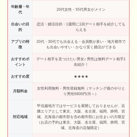
年齢層・年
20代女性・55代男女がメイン
代
出会いの目
恋活・婚活目的・1週間に1回デート相手を紹介しても
的
らえる
アプリの特
20代・30代でも出会える・会員数が多い・地方都市で
徴
も出会いやすい・かなり安く婚活ができる
おすすめポ
デート相手を見つけたい男女♪ 男性は無料デート相手1
イント
名紹介！
おすすめ度
★★★★
女性利用無料・男性登録無料（マッチング後のやりと
月額料金
り男性6800円/月～）
甲信越地方ではサービスを展開しておりませんが、近
隣エリアとして東京、大阪、名古屋、福岡、静岡、宮
対応地域
城、北海道の都市部を含め都市部にお住まいの方限定
（お店の予約は東京、大阪、名古屋、福岡、静岡、宮
城、北海道の店舗限定）