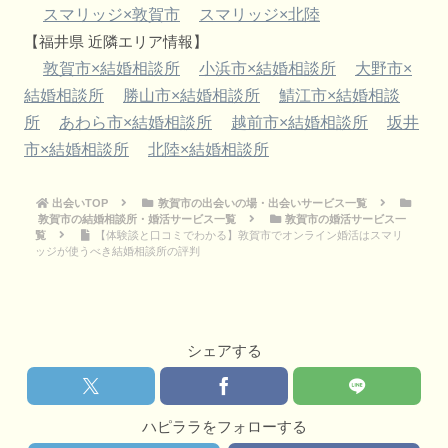
スマリッジ×敦賀市
スマリッジ×北陸
【福井県 近隣エリア情報】
敦賀市×結婚相談所
小浜市×結婚相談所
大野市×
結婚相談所
勝山市×結婚相談所
鯖江市×結婚相談
所
あわら市×結婚相談所
越前市×結婚相談所
坂井
市×結婚相談所
北陸×結婚相談所
出会いTOP
敦賀市の出会いの場・出会いサービス一覧
敦賀市の結婚相談所・婚活サービス一覧
敦賀市の婚活サービス一
覧
【体験談と口コミでわかる】敦賀市でオンライン婚活はスマリ
ッジが使うべき結婚相談所の評判
シェアする
ハピララをフォローする