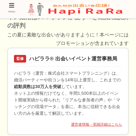
【体験談と口コミでわかる】敦賀市でオンラ
menu
イン婚活はスマリッジが使うべき結婚相談所
の評判
この夏に素敵な出会いがありますように！本ページには
プロモーションが含まれています
ハピララ® 出会いイベント運営事務局
監修
ハピララ（運営：株式会社スマートプランニング）は、
婚活パーティーや街コンを14年以上運営し、これまでの
総動員数は30万人を突破
しています。
ネット上の情報だけでなく、年間1,500本以上のイベン
ト開催実績から得られた「リアルな参加者の声」や「マ
ッチングの現場データ」を基に、本当に信頼できる出会
い方のみを厳選して解説しています。
運営者情報・実績詳細はこちら