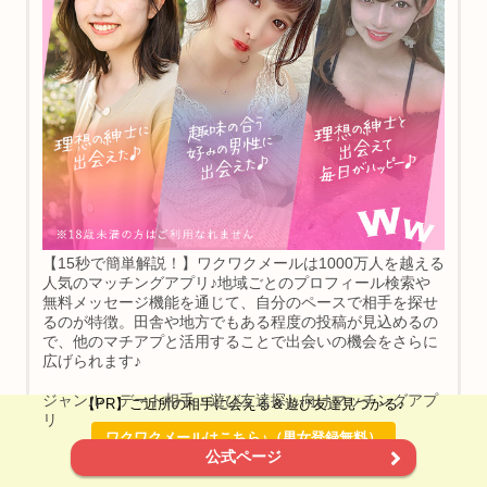
【15秒で簡単解説！】ワクワクメールは1000万人を越える
人気のマッチングアプリ♪地域ごとのプロフィール検索や
無料メッセージ機能を通じて、自分のペースで相手を探せ
るのが特徴。田舎や地方でもある程度の投稿が見込めるの
で、他のマチアプと活用することで出会いの機会をさらに
広げられます♪
ジャンル：デート相手・遊び友達探し向けマッチングアプ
【PR】ご近所の相手に会える＆遊び友達見つかる♪
リ
ワクワクメールはこちら♪（男女登録無料）
公式ページ