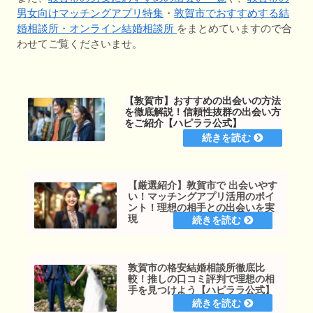
男女向けマッチングアプリ特集
・
敦賀市でおすすめする結
婚相談所・オンライン結婚相談所
をまとめていますので合
わせてご覧くださいませ。
【敦賀市】おすすめの出会いの方法
を徹底解説！信頼性抜群の出会い方
をご紹介【ハピララ公式】
【厳選紹介】敦賀市で 出会いやす
い！マッチングアプリ活用のポイ
ント！理想の相手との出会いを実
現
敦賀市の格安結婚相談所徹底比
較！推しの口コミ評判で理想の相
手を見つけよう【ハピララ公式】