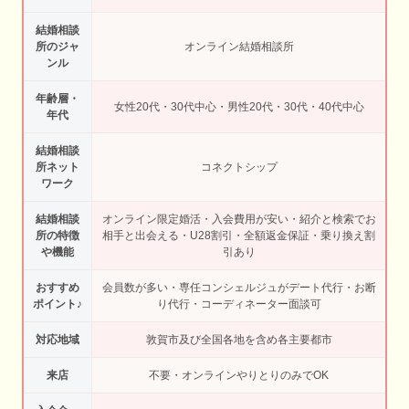
結婚相談
所のジャ
オンライン結婚相談所
ンル
年齢層・
女性20代・30代中心・男性20代・30代・40代中心
年代
結婚相談
所ネット
コネクトシップ
ワーク
結婚相談
オンライン限定婚活・入会費用が安い・紹介と検索でお
所の特徴
相手と出会える・U28割引・全額返金保証・乗り換え割
や機能
引あり
おすすめ
会員数が多い・専任コンシェルジュがデート代行・お断
ポイント♪
り代行・コーディネーター面談可
対応地域
敦賀市及び全国各地を含め各主要都市
来店
不要・オンラインやりとりのみでOK