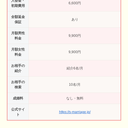
入会金・
6,600円
初期費用
全額返金
あり
保証
月額男性
9,900円
料金
月額女性
9,900円
料金
お相手の
紹介6名/月
紹介
お相手の
10名/月
検索
成婚料
なし・無料
公式サイ
https://s-marriage.jp/
ト