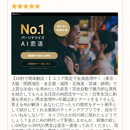
【15秒で簡単解説！】エリア限定で会員急増中！（東京・
大阪・関西地区・名古屋・福岡・北海道・宮城・静岡）で
上質な出会いを求めたい方必見！完全自動で魅力的な異性
を紹介してもらえる注目のAI恋活サービス！日常生活に刺
激を求めたい男女急増中♪今週は誰とデートする？そんな
答えをAIが解決！あなたにぴったりの異性をデート相手と
して紹介してくれる最新のマッチングアプリです。自分で
いいねをしないで、タイプの人が目の前に現れたらどうで
しょう？まさにAIの時代って実感しませんか。刺激の欲し
い20代から30代の男女は是非一度使ってみてください。現