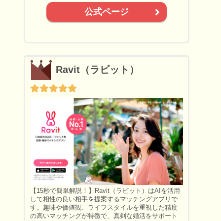
公式ページ
Ravit（ラビット）
【15秒で簡単解説！】Ravit（ラビット）はAIを活用
して相性の良い相手を提案するマッチングアプリで
す。趣味や価値観、ライフスタイルを重視した精度
の高いマッチングが特徴で、真剣な婚活をサポート