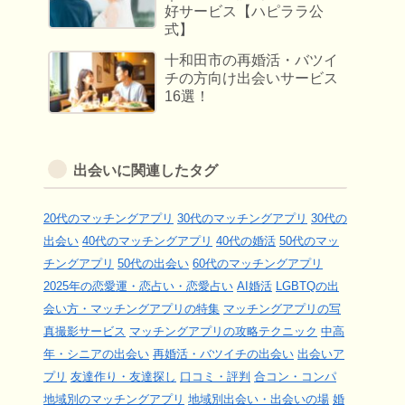
好サービス【ハピララ公
式】
十和田市の再婚活・バツイ
チの方向け出会いサービス
16選！
出会いに関連したタグ
20代のマッチングアプリ
30代のマッチングアプリ
30代の
出会い
40代のマッチングアプリ
40代の婚活
50代のマッ
チングアプリ
50代の出会い
60代のマッチングアプリ
2025年の恋愛運・恋占い・恋愛占い
AI婚活
LGBTQの出
会い方・マッチングアプリの特集
マッチングアプリの写
真撮影サービス
マッチングアプリの攻略テクニック
中高
年・シニアの出会い
再婚活・バツイチの出会い
出会いア
プリ
友達作り・友達探し
口コミ・評判
合コン・コンパ
地域別のマッチングアプリ
地域別出会い・出会いの場
婚