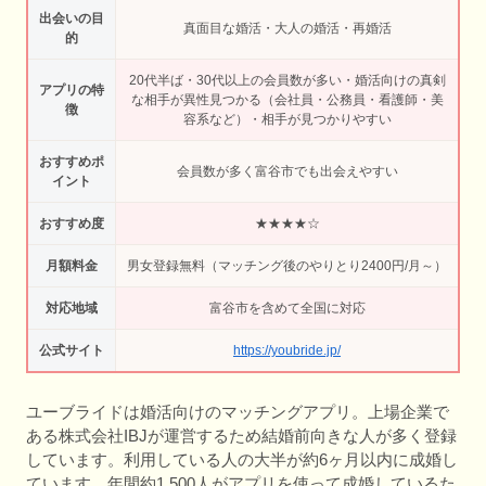
出会いの目
真面目な婚活・大人の婚活・再婚活
的
20代半ば・30代以上の会員数が多い・婚活向けの真剣
アプリの特
な相手が異性見つかる（会社員・公務員・看護師・美
徴
容系など）・相手が見つかりやすい
おすすめポ
会員数が多く富谷市でも出会えやすい
イント
おすすめ度
★★★★☆
月額料金
男女登録無料（マッチング後のやりとり2400円/月～）
対応地域
富谷市を含めて全国に対応
公式サイト
https://youbride.jp/
ユーブライドは婚活向けのマッチングアプリ。上場企業で
ある株式会社IBJが運営するため結婚前向きな人が多く登録
しています。利用している人の大半が約6ヶ月以内に成婚し
ています。年間約1,500人がアプリを使って成婚しているた