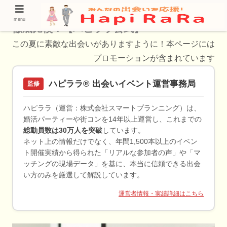
富谷市の40代に推しをする婚活サービスを
menu
徹底比較！【ハピララ公式】
この夏に素敵な出会いがありますように！本ページには
プロモーションが含まれています
ハピララ® 出会いイベント運営事務局
監修
ハピララ（運営：株式会社スマートプランニング）は、
婚活パーティーや街コンを14年以上運営し、これまでの
総動員数は30万人を突破
しています。
ネット上の情報だけでなく、年間1,500本以上のイベン
ト開催実績から得られた「リアルな参加者の声」や「マ
ッチングの現場データ」を基に、本当に信頼できる出会
い方のみを厳選して解説しています。
運営者情報・実績詳細はこちら