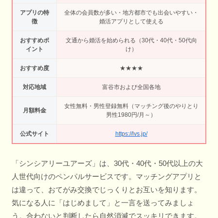
アプリの特
全体の会員数が多い・地方都市でも出会いやすい・
徴
婚活アプリとして使える
おすすめポ
文通から婚活を始められる（30代・40代・50代向
イント
け）
おすすめ度
★★★★
対応地域
富谷市および全国各地
女性無料・男性登録無料（マッチング後のやりとり
月額料金
男性1980円/月～）
公式サイト
https://lvs.jp/
「シンシアリーユアーズ」は、30代・40代・50代以上の大
人世代向けのペンパルサービスです。マッチングアプリと
は違って、おてがみ交換でじっくりとお互いを知ります。
気になる人に「はじめまして」と一言を送ってみましょ
う。合わないと判断したら自然消滅でスッキリできます。