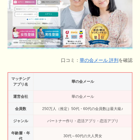
口コミ：
華の会メール 評判
を確認
マッチング
華の会メール
アプリ名
運営会社
華の会メール
会員数
250万人（推定）50代・60代の会員数は最大級♪
ジャンル
パートナー作り・恋活アプリ・恋活アプリ
年齢層・年
30代～60代の大人男女
代