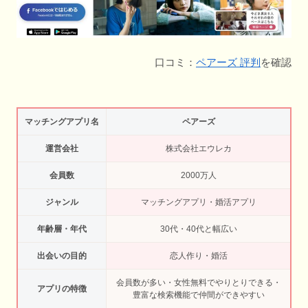
口コミ：
ペアーズ 評判
を確認
マッチングアプリ名
ペアーズ
運営会社
株式会社エウレカ
会員数
2000万人
ジャンル
マッチングアプリ・婚活アプリ
年齢層・年代
30代・40代と幅広い
出会いの目的
恋人作り・婚活
会員数が多い・女性無料でやりとりできる・
アプリの特徴
豊富な検索機能で仲間ができやすい