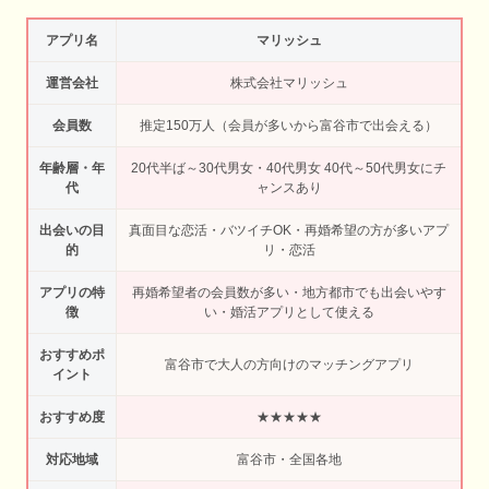
アプリ名
マリッシュ
運営会社
株式会社マリッシュ
会員数
推定150万人（会員が多いから富谷市で出会える）
年齢層・年
20代半ば～30代男女・40代男女 40代～50代男女にチ
代
ャンスあり
出会いの目
真面目な恋活・バツイチOK・再婚希望の方が多いアプ
的
リ・恋活
アプリの特
再婚希望者の会員数が多い・地方都市でも出会いやす
徴
い・婚活アプリとして使える
おすすめポ
富谷市で大人の方向けのマッチングアプリ
イント
おすすめ度
★★★★★
対応地域
富谷市・全国各地