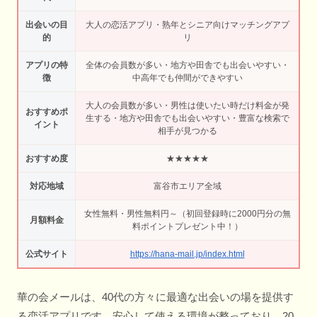
出会いの目
大人の恋活アプリ・熟年とシニア向けマッチングアプ
的
リ
アプリの特
全体の会員数が多い・地方や田舎でも出会いやすい・
徴
中高年でも仲間ができやすい
大人の会員数が多い・男性は使いたい時だけ料金が発
おすすめポ
生する・地方や田舎でも出会いやすい・豊富な検索で
イント
相手が見つかる
おすすめ度
★★★★★
対応地域
富谷市エリア全域
女性無料・男性無料円～（初回登録時に2000円分の無
月額料金
料ポイントプレゼント中！）
公式サイト
https://hana-mail.jp/index.html
華の会メールは、40代の方々に最適な出会いの場を提供す
る恋活アプリです。安心して使える環境が整っており、20