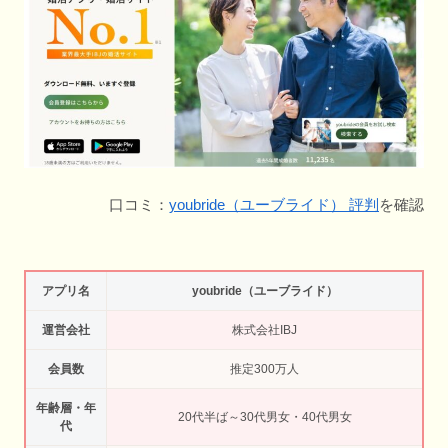
口コミ：
youbride（ユーブライド） 評判
を確認
アプリ名
youbride（ユーブライド）
運営会社
株式会社IBJ
会員数
推定300万人
年齢層・年
20代半ば～30代男女・40代男女
代