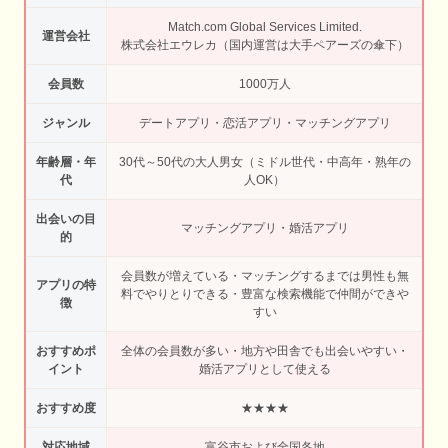
Match.com Global Services Limited.
運営会社
株式会社エウレカ（国内運営は大手ペアーズの傘下）
会員数
1000万人
ジャンル
デートアプリ・恋活アプリ・マッチングアプリ
年齢層・年
30代～50代の大人男女（ミドル世代・中高年・熟年の
代
人OK）
出会いの目
マッチングアプリ・婚活アプリ
的
会員数が増えている・マッチングするまでは男性も無
アプリの特
料でやりとりできる・豊富な検索機能で仲間ができや
徴
すい
おすすめポ
全体の会員数が多い・地方や田舎でも出会いやすい・
イント
婚活アプリとして使える
おすすめ度
★★★★
対応地域
富谷市および全国各地