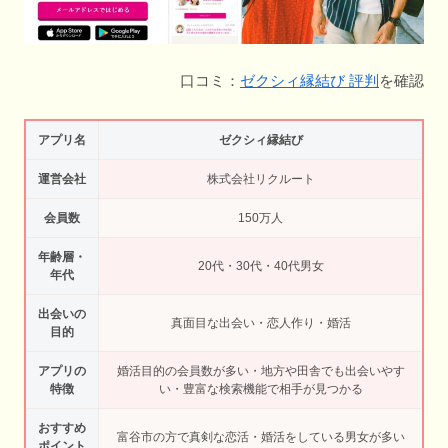
口コミ：
ゼクシィ縁結び 評判
を確認
アプリ名
ゼクシィ縁結び
運営会社
株式会社リクルート
会員数
150万人
年齢層・
20代・30代・40代男女
年代
出会いの
真面目な出会い・恋人作り・婚活
目的
アプリの
婚活目的の会員数が多い・地方や田舎でも出会いやす
特徴
い・豊富な検索機能で相手が見つかる
おすすめ
富谷市の方で真剣な恋活・婚活をしている男女が多い
ポイント