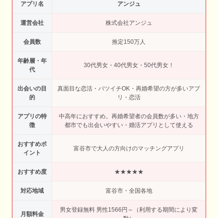
アプリ名
アンジュ
運営会社
株式会社アンジュ
会員数
推定150万人
年齢層・年
30代男女・40代男女・50代男女！
代
出会いの目
真面目な恋活・バツイチOK・再婚希望の方が多いアプ
的
リ・恋活
アプリの特
中高年におすすめ。再婚希望者の会員数が多い・地方
徴
都市でも出会いやすい・婚活アプリとして使える
おすすめポ
富谷市で大人の方向けのマッチングアプリ
イント
おすすめ度
★★★★★
対応地域
富谷市・全国各地
男女登録無料 男性1566円～（利用する期間により変
月額料金