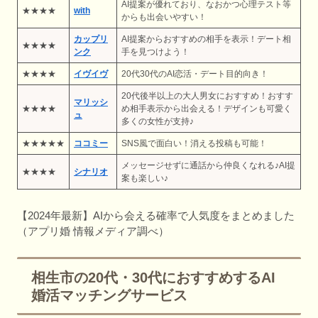
AI提案が優れており、なおかつ心理テスト等
★★★★
with
からも出会いやすい！
カップリ
AI提案からおすすめの相手を表示！デート相
★★★★
ンク
手を見つけよう！
★★★★
イヴイヴ
20代30代のAI恋活・デート目的向き！
20代後半以上の大人男女におすすめ！おすす
マリッシ
★★★★
め相手表示から出会える！デザインも可愛く
ュ
多くの女性が支持♪
★★★★★
ココミー
SNS風で面白い！消える投稿も可能！
メッセージせずに通話から仲良くなれる♪AI提
★★★★
シナリオ
案も楽しい♪
【2024年最新】AIから会える確率で人気度をまとめました
（アプリ婚 情報メディア調べ）
相生市の20代・30代におすすめするAI
婚活マッチングサービス