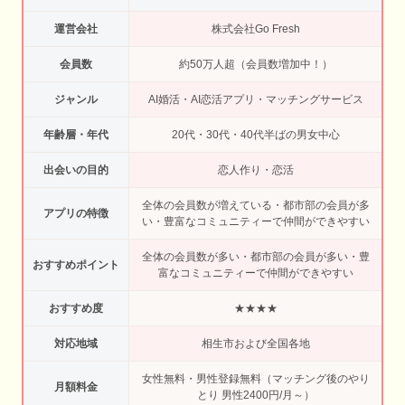
運営会社
株式会社Go Fresh
会員数
約50万人超（会員数増加中！）
ジャンル
AI婚活・AI恋活アプリ・マッチングサービス
年齢層・年代
20代・30代・40代半ばの男女中心
出会いの目的
恋人作り・恋活
全体の会員数が増えている・都市部の会員が多
アプリの特徴
い・豊富なコミュニティーで仲間ができやすい
全体の会員数が多い・都市部の会員が多い・豊
おすすめポイント
富なコミュニティーで仲間ができやすい
おすすめ度
★★★★
対応地域
相生市および全国各地
女性無料・男性登録無料（マッチング後のやり
月額料金
とり 男性2400円/月～）