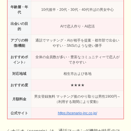
年齢層・年
10代後半・20代・30代・40代半ばの男女中心
代
出会いの目
AIで恋人作り・AI恋活
的
アプリの特
通話でマッチング・AIが相手を提案・都市部で出会い
徴/機能
やすい・SNSのような使い勝手
おすすめポ
全体の会員数が多い・豊富なコミュニティーで恋人が
イント♪
できやすい
対応地域
相生市および各地
おすすめ度
★★★★
男女登録無料 マッチング後のやり取りは男性1900円～
月額料金
（利用する期間により変動）
公式サイト
https://scenario-inc.co.jp/
シナリオ（scenario）は、通話マッチング機能が特長のマ