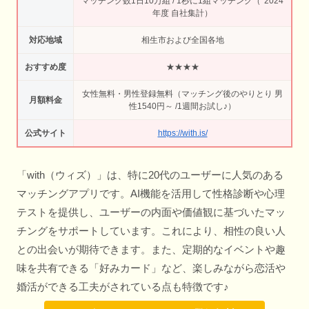
マッチング数1日10万組 / 1秒に1組マッチング（*2024
年度 自社集計）
対応地域
相生市および全国各地
おすすめ度
★★★★
女性無料・男性登録無料（マッチング後のやりとり 男
月額料金
性1540円～ /1週間お試し♪）
公式サイト
https://with.is/
「with（ウィズ）」は、特に20代のユーザーに人気のある
マッチングアプリです。AI機能を活用して性格診断や心理
テストを提供し、ユーザーの内面や価値観に基づいたマッ
チングをサポートしています。これにより、相性の良い人
との出会いが期待できます。また、定期的なイベントや趣
味を共有できる「好みカード」など、楽しみながら恋活や
婚活ができる工夫がされている点も特徴です♪