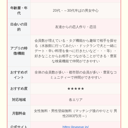
年齢層・年
20代・～30代半ばの男女中心
代
出会いの目
友達からの恋人作り・恋活
的
会員数が増えている・タグ機能から趣味で相手を探せ
る（水族館に行ってみたい・ドックランで犬と一緒に
アプリの特
デート・辛い料理を食べに行きたいなど・・・等）・
徴/機能
好きなことからお相手とつながることができる・豊富
な検索機能で仲間ができやすい
おすすめポ
全体の会員数が多い・都市部の会員が多い・豊富なコ
イント
ミュニティーで仲間ができやすい
おすすめ度
★★★★★
対応地域
各エリア
女性無料・男性登録無料（マッチング後のやりとり 男
月額料金
性2083円/月～）
公式サイト
https://eveeve.jp/