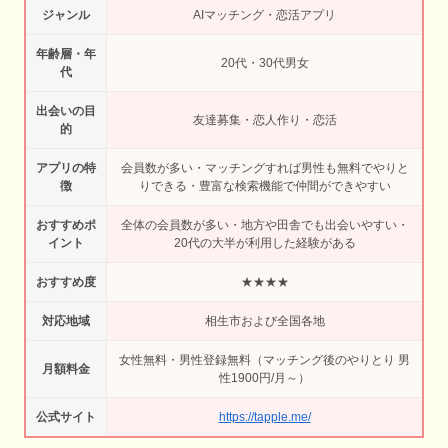
ジャンル
AIマッチング・恋活アプリ
年齢層・年
20代・30代男女
代
出会いの目
友達募集・恋人作り・恋活
的
アプリの特
会員数が多い・マッチングすれば男性も無料でやりと
徴
りできる・豊富な検索機能で仲間ができやすい
おすすめポ
全体の会員数が多い・地方や田舎でも出会いやすい・
イント
20代の大半が利用した経験がある
おすすめ度
★★★★
対応地域
相生市および全国各地
女性無料・男性登録無料（マッチング後のやりとり 男
月額料金
性1900円/月～）
公式サイト
https://tapple.me/