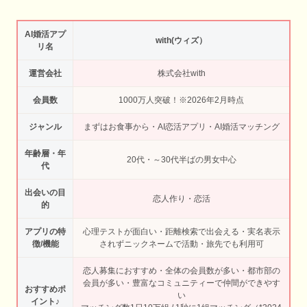
AI婚活アプ
with(ウィズ）
リ名
運営会社
株式会社with
会員数
1000万人突破！※2026年2月時点
ジャンル
まずはお食事から・AI恋活アプリ・AI婚活マッチング
年齢層・年
20代・～30代半ばの男女中心
代
出会いの目
恋人作り・恋活
的
アプリの特
心理テストが面白い・距離検索で出会える・実名表示
徴/機能
されずニックネームで活動・旅先でも利用可
恋人募集におすすめ・全体の会員数が多い・都市部の
会員が多い・豊富なコミュニティーで仲間ができやす
おすすめポ
い
イント♪