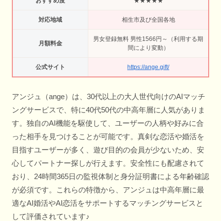
おすすめ度
★★★★★
対応地域
相生市及び全国各地
男女登録無料 男性1566円～（利用する期
月額料金
間により変動）
公式サイト
https://ange.gift/
アンジュ（ange）は、30代以上の大人世代向けのAIマッチ
ングサービスで、特に40代50代の中高年層に人気がありま
す。独自のAI機能を駆使して、ユーザーの人柄や好みに合
った相手を見つけることが可能です。真剣な恋活や婚活を
目指すユーザーが多く、遊び目的の会員が少ないため、安
心してパートナー探しが行えます。安全性にも配慮されて
おり、24時間365日の監視体制と身分証明書による年齢確認
が必須です。これらの特徴から、アンジュは中高年層に最
適なAI婚活やAI恋活をサポートするマッチングサービスと
して評価されています♪