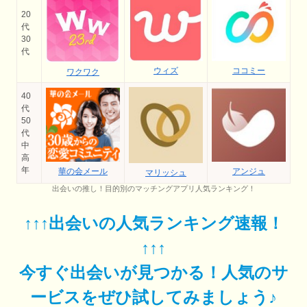
20
代
30
代
ココミー
ウィズ
ワクワク
40
代
50
代
中
高
年
華の会メール
アンジュ
マリッシュ
出会いの推し！目的別のマッチングアプリ人気ランキング！
↑↑↑出会いの人気ランキング速報！
↑↑↑
今すぐ出会いが見つかる！人気のサ
ービスをぜひ試してみましょう♪