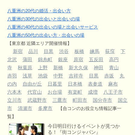
八重洲の20代の婚活・出会い方
八重洲の30代の出会いと出会いの場
八重洲の40代の出会いの場と出会いサービス
八重洲の50代の出会い方・出会いの場
【東京都 近隣エリア開催情報】
新宿
品川
目黒
渋谷
板橋
練馬
荻窪
下
北沢
蒲田
錦糸町
銀座
原宿
五反田
高円
寺
秋葉原
上野
新橋
新大久保
神田
青山
赤羽
浅草
池袋
中野
吉祥寺
目黒
赤坂
丸
の内
自由が丘
日暮里
日本橋
表参道
麻布
六本木
代官山
お台場
有楽町
成増
八王子市
立川市
武蔵野市
三鷹市
町田市
国分寺市
国立
市
清瀬市
多摩市
【合コンのお役立ち情報記事一
覧】
今日明日行けるイベントが見つか
る！『街コンジャパン』