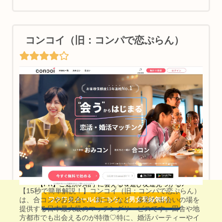
コンコイ（旧：コンパで恋ぷらん）
【PR】ご近所の相手に会える＆遊び友達見つかる♪
【15秒で簡単解説！】コンコイ（旧：コンパで恋ぷらん）
ワクワクメールはこちら♪（男女登録無料）
は、合コンやお見合い、街コンなど、多彩な出会いの場を
提供する日本最大級のマッチングサービスです。田舎や地
方都市でも出会えるのが特徴♡特に、婚活パーティーやイ