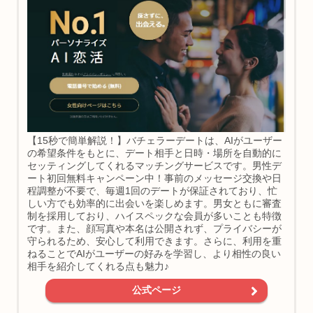
【15秒で簡単解説！】バチェラーデートは、AIがユーザー
の希望条件をもとに、デート相手と日時・場所を自動的に
セッティングしてくれるマッチングサービスです。男性デ
ート初回無料キャンペーン中！事前のメッセージ交換や日
程調整が不要で、毎週1回のデートが保証されており、忙
しい方でも効率的に出会いを楽しめます。男女ともに審査
制を採用しており、ハイスペックな会員が多いことも特徴
です。また、顔写真や本名は公開されず、プライバシーが
守られるため、安心して利用できます。さらに、利用を重
ねることでAIがユーザーの好みを学習し、より相性の良い
相手を紹介してくれる点も魅力♪
公式ページ