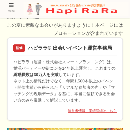
共通の趣味で恋も友達も！出会いを広げる人
menu
気アプリ8選
この夏に素敵な出会いがありますように！本ページには
プロモーションが含まれています
ハピララ® 出会いイベント運営事務局
監修
ハピララ（運営：株式会社スマートプランニング）は、
婚活パーティーや街コンを14年以上運営し、これまでの
総動員数は30万人を突破
しています。
ネット上の情報だけでなく、年間1,500本以上のイベン
ト開催実績から得られた「リアルな参加者の声」や「マ
ッチングの現場データ」を基に、本当に信頼できる出会
い方のみを厳選して解説しています。
運営者情報・実績詳細はこちら