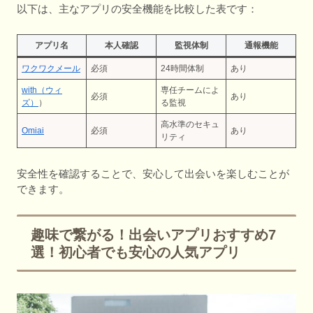
以下は、主なアプリの安全機能を比較した表です：
アプリ名
本人確認
監視体制
通報機能
ワクワクメール
必須
24時間体制
あり
with（ウィ
専任チームによ
必須
あり
ズ）
）
る監視
高水準のセキュ
Omiai
必須
あり
リティ
安全性を確認することで、安心して出会いを楽しむことが
できます。
趣味で繋がる！出会いアプリおすすめ7
選！初心者でも安心の人気アプリ