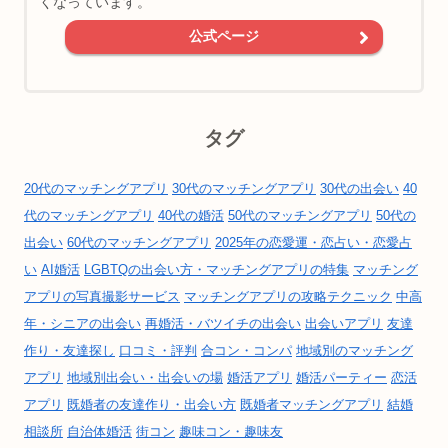
くなっています。
公式ページ
タグ
20代のマッチングアプリ
30代のマッチングアプリ
30代の出会い
40
代のマッチングアプリ
40代の婚活
50代のマッチングアプリ
50代の
出会い
60代のマッチングアプリ
2025年の恋愛運・恋占い・恋愛占
い
AI婚活
LGBTQの出会い方・マッチングアプリの特集
マッチング
アプリの写真撮影サービス
マッチングアプリの攻略テクニック
中高
年・シニアの出会い
再婚活・バツイチの出会い
出会いアプリ
友達
作り・友達探し
口コミ・評判
合コン・コンパ
地域別のマッチング
アプリ
地域別出会い・出会いの場
婚活アプリ
婚活パーティー
恋活
アプリ
既婚者の友達作り・出会い方
既婚者マッチングアプリ
結婚
相談所
自治体婚活
街コン
趣味コン・趣味友