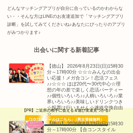
どんなマッチングアプリが自分に合っているのかわからな
い・・そんな方はLINEのお友達追加で「マッチングアプリ
診断」を試してみてくださいね♪あなたにぴったりのアプリ
がみつかります♪
出会いに関する新着記事
【徳山】 2026年8月23日(日)15時30
分～17時00分 ☆☆☆みんなの出会
い応援！メガ合コン！恋活フェス
♪♪☆☆☆ ほぼ20代〜30代中心☆理
想の年の差で楽しく恋活パーティー
【PR】ご近所の相手に会える＆遊び友達見つかる♪
♪♪個性いろいろ♪♪人柄いろいろ♪♪業
界いろいろ♪♪美味しいドリンクつき
ワクワクメールはこちら♪（男女登録無料）
☆投票は行いません☆連絡交換自由
☆