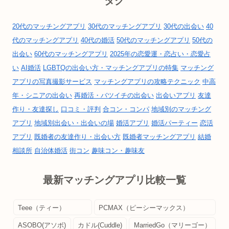
タグ
20代のマッチングアプリ
30代のマッチングアプリ
30代の出会い
40
代のマッチングアプリ
40代の婚活
50代のマッチングアプリ
50代の
出会い
60代のマッチングアプリ
2025年の恋愛運・恋占い・恋愛占
い
AI婚活
LGBTQの出会い方・マッチングアプリの特集
マッチング
アプリの写真撮影サービス
マッチングアプリの攻略テクニック
中高
年・シニアの出会い
再婚活・バツイチの出会い
出会いアプリ
友達
作り・友達探し
口コミ・評判
合コン・コンパ
地域別のマッチング
アプリ
地域別出会い・出会いの場
婚活アプリ
婚活パーティー
恋活
アプリ
既婚者の友達作り・出会い方
既婚者マッチングアプリ
結婚
相談所
自治体婚活
街コン
趣味コン・趣味友
最新マッチングアプリ比較一覧
Teee（ティー）
PCMAX（ピーシーマックス）
ASOBO(アソボ)
カドル(Cuddle)
MarriedGo（マリーゴー）