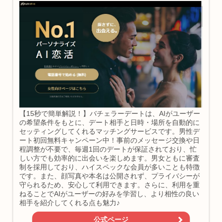
【15秒で簡単解説！】バチェラーデートは、AIがユーザー
の希望条件をもとに、デート相手と日時・場所を自動的に
セッティングしてくれるマッチングサービスです。男性デ
ート初回無料キャンペーン中！事前のメッセージ交換や日
程調整が不要で、毎週1回のデートが保証されており、忙
しい方でも効率的に出会いを楽しめます。男女ともに審査
制を採用しており、ハイスペックな会員が多いことも特徴
です。また、顔写真や本名は公開されず、プライバシーが
守られるため、安心して利用できます。さらに、利用を重
ねることでAIがユーザーの好みを学習し、より相性の良い
相手を紹介してくれる点も魅力♪
公式ページ