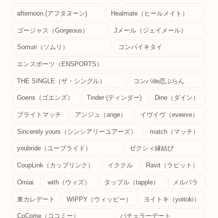
afternoon.(アフタヌーン)
Healmate（ヒールメイト）
ゴージャス（Gorgeous）
Jメール（ジェイメール）
Somuri（ソムリ）
コンパイキタイ
エンスポーツ（ENSPORTS）
THE SINGLE（ザ・シングル）
コンパde恋ぷらん
Goens（ゴエンズ）
Tinder (ティンダー)
Dine（ダイン）
ブライトマッチ
アンジュ（ange）
イヴイヴ（eveeve）
Sincerely yours（シンシアリーユアーズ）
match（マッチ）
youbride（ユーブライド）
ゼクシィ縁結び
CoupLink（カップリンク）
イククル
Ravit（ラビット）
Omiai
with（ウィズ）
タップル（tapple）
メルパラ
東カレデート
WIPPY（ウィッピー）
ヨイトキ（yoitoki）
CoCome（ココミー）
バチェラーデート