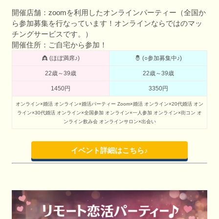
開催店舗：zoomを利用したオンラインパーティー（全国か
ら参加募集を行なっています！オンラインならではのマッ
チングサービスです。）
開催住所：ご自宅から参加！
👸 (ほぼ満席♪)
🤴 (○参加募集中♪)
22歳～39歳
22歳～39歳
1450円
3350円
オンライン×婚活
オンライン×婚活パーティー
Zoom×婚活
オンライン×20代婚活
オン
ライン×30代婚活
オンライン×全国参加
オンライン×一人参加
オンライン×街コン
オ
ンライン飲み会
オンラインサロン×出会い
イベント詳細はこちら♪