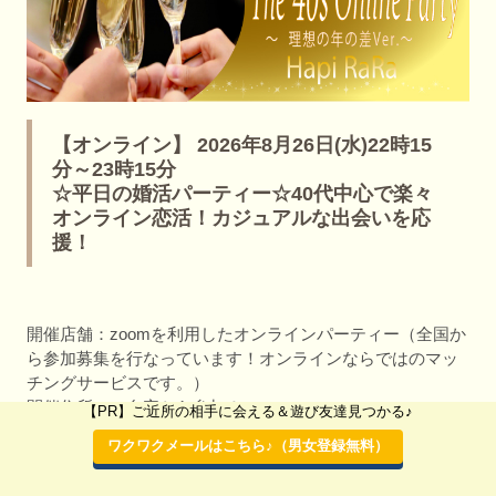
【オンライン】 2026年8月26日(水)22時15
分～23時15分
☆平日の婚活パーティー☆40代中心で楽々
オンライン恋活！カジュアルな出会いを応
援！
開催店舗：zoomを利用したオンラインパーティー（全国か
ら参加募集を行なっています！オンラインならではのマッ
チングサービスです。）
開催住所：ご自宅から参加！
【PR】ご近所の相手に会える＆遊び友達見つかる♪
👸 (ほぼ満席♪)
🤴 (○参加募集中♪)
ワクワクメールはこちら♪（男女登録無料）
38歳～49歳
38歳～49歳