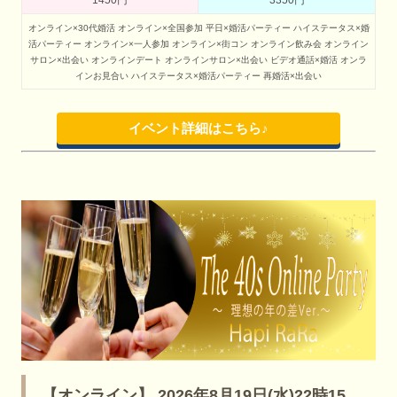
1450円
3350円
オンライン×30代婚活
オンライン×全国参加
平日×婚活パーティー
ハイステータス×婚
活パーティー
オンライン×一人参加
オンライン×街コン
オンライン飲み会
オンライン
サロン×出会い
オンラインデート
オンラインサロン×出会い
ビデオ通話×婚活
オンラ
インお見合い
ハイステータス×婚活パーティー
再婚活×出会い
イベント詳細はこちら♪
【オンライン】 2026年8月19日(水)22時15