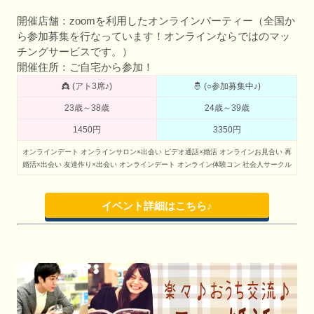
開催店舗：zoomを利用したオンラインパーティー（全国か
ら参加募集を行なっています！オンラインならではのマッ
チングサービスです。）
開催住所：ご自宅から参加！
👸 (アト3席♪)
🤴 (○参加募集中♪)
23歳～38歳
24歳～39歳
1450円
3350円
オンラインデート
オンラインサロン×出会い
ビデオ通話×婚活
オンラインお見合い
再
婚活×出会い
友達作り×出会い
オンラインデート
オンライン体験コン
社会人サークル
イベント詳細はこちら♪