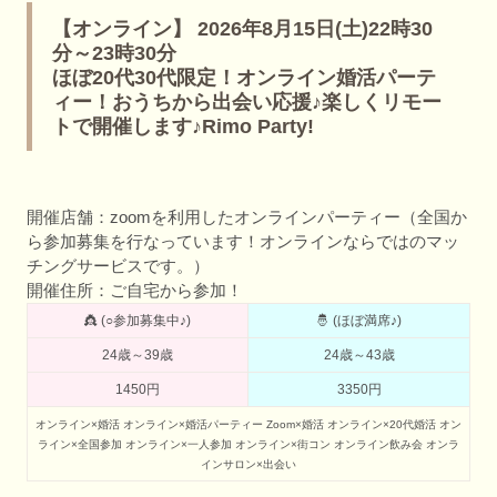
【オンライン】 2026年8月15日(土)22時30
分～23時30分
ほぼ20代30代限定！オンライン婚活パーテ
ィー！おうちから出会い応援♪楽しくリモー
トで開催します♪Rimo Party!
開催店舗：zoomを利用したオンラインパーティー（全国か
ら参加募集を行なっています！オンラインならではのマッ
チングサービスです。）
開催住所：ご自宅から参加！
👸 (○参加募集中♪)
🤴 (ほぼ満席♪)
24歳～39歳
24歳～43歳
1450円
3350円
オンライン×婚活
オンライン×婚活パーティー
Zoom×婚活
オンライン×20代婚活
オン
ライン×全国参加
オンライン×一人参加
オンライン×街コン
オンライン飲み会
オンラ
インサロン×出会い