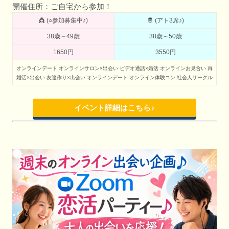
開催住所：ご自宅から参加！
👸 (○参加募集中♪)
🤴 (アト3席♪)
38歳～49歳
38歳～50歳
1650円
3550円
オンラインデート
オンラインサロン×出会い
ビデオ通話×婚活
オンラインお見合い
再
婚活×出会い
友達作り×出会い
オンラインデート
オンライン体験コン
社会人サークル
イベント詳細はこちら♪