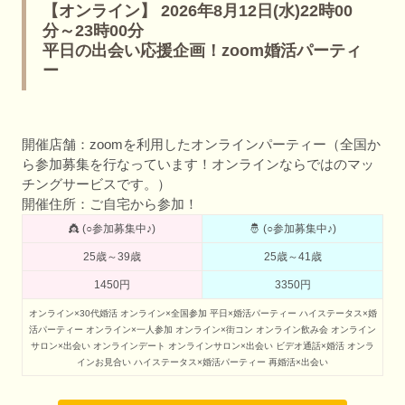
【オンライン】 2026年8月12日(水)22時00
分～23時00分
平日の出会い応援企画！zoom婚活パーティ
ー
開催店舗：zoomを利用したオンラインパーティー（全国か
ら参加募集を行なっています！オンラインならではのマッ
チングサービスです。）
開催住所：ご自宅から参加！
👸 (○参加募集中♪)
🤴 (○参加募集中♪)
25歳～39歳
25歳～41歳
1450円
3350円
オンライン×30代婚活
オンライン×全国参加
平日×婚活パーティー
ハイステータス×婚
活パーティー
オンライン×一人参加
オンライン×街コン
オンライン飲み会
オンライン
サロン×出会い
オンラインデート
オンラインサロン×出会い
ビデオ通話×婚活
オンラ
インお見合い
ハイステータス×婚活パーティー
再婚活×出会い