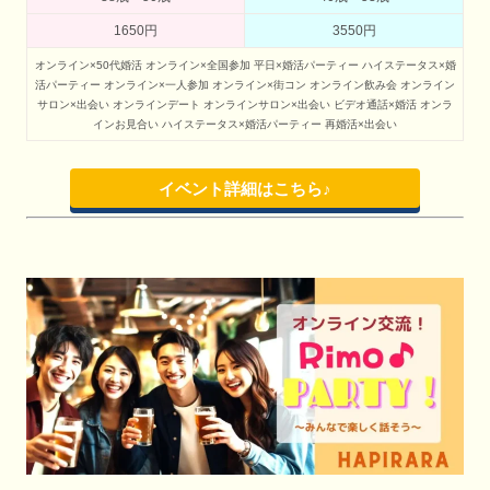
1650円
3550円
オンライン×50代婚活
オンライン×全国参加
平日×婚活パーティー
ハイステータス×婚
活パーティー
オンライン×一人参加
オンライン×街コン
オンライン飲み会
オンライン
サロン×出会い
オンラインデート
オンラインサロン×出会い
ビデオ通話×婚活
オンラ
インお見合い
ハイステータス×婚活パーティー
再婚活×出会い
イベント詳細はこちら♪