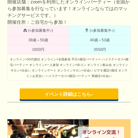
開催店舗：zoomを利用したオンラインパーティー（全国か
ら参加募集を行なっています！オンラインならではのマッ
チングサービスです。）
開催住所：ご自宅から参加！
👸 (○参加募集中♪)
🤴 (○参加募集中♪)
38歳～50歳
40歳～53歳
1650円
3550円
オンライン×50代婚活
オンライン×全国参加
平日×婚活パーティー
ハイステータス×婚
活パーティー
オンライン×一人参加
オンライン×街コン
オンライン飲み会
オンライン
サロン×出会い
オンラインデート
オンラインサロン×出会い
ビデオ通話×婚活
オンラ
インお見合い
ハイステータス×婚活パーティー
再婚活×出会い
イベント詳細はこちら♪