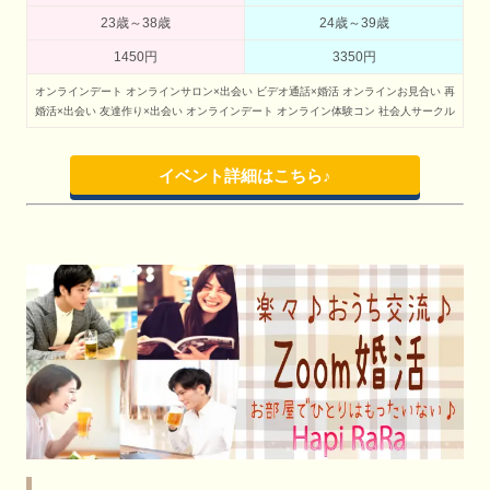
23歳～38歳
24歳～39歳
1450円
3350円
オンラインデート
オンラインサロン×出会い
ビデオ通話×婚活
オンラインお見合い
再
婚活×出会い
友達作り×出会い
オンラインデート
オンライン体験コン
社会人サークル
イベント詳細はこちら♪