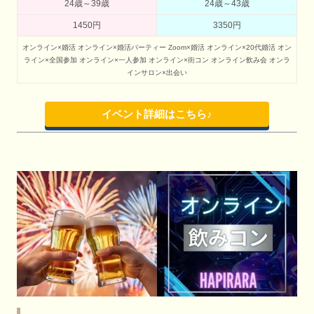
24歳～39歳
24歳～43歳
1450円
3350円
オンライン×婚活
オンライン×婚活パーティー
Zoom×婚活
オンライン×20代婚活
オン
ライン×全国参加
オンライン×一人参加
オンライン×街コン
オンライン飲み会
オンラ
インサロン×出会い
イベント詳細はこちら♪