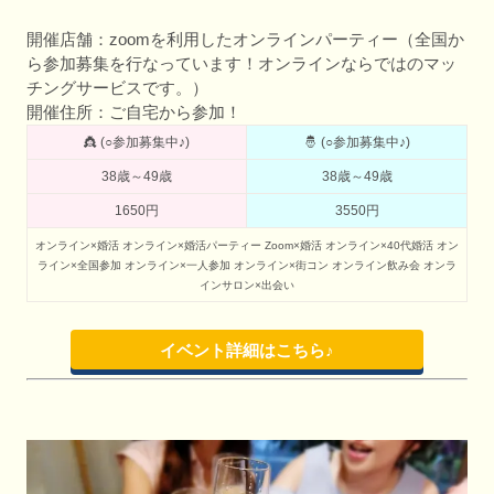
開催店舗：zoomを利用したオンラインパーティー（全国か
ら参加募集を行なっています！オンラインならではのマッ
チングサービスです。）
開催住所：ご自宅から参加！
👸 (○参加募集中♪)
🤴 (○参加募集中♪)
38歳～49歳
38歳～49歳
1650円
3550円
オンライン×婚活
オンライン×婚活パーティー
Zoom×婚活
オンライン×40代婚活
オン
ライン×全国参加
オンライン×一人参加
オンライン×街コン
オンライン飲み会
オンラ
インサロン×出会い
イベント詳細はこちら♪