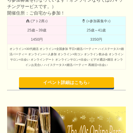
チングサービスです。）
開催住所：ご自宅から参加！
👸 (アト2席♪)
🤴 (○参加募集中♪)
25歳～39歳
25歳～41歳
1450円
3350円
オンライン×30代婚活
オンライン×全国参加
平日×婚活パーティー
ハイステータス×婚
活パーティー
オンライン×一人参加
オンライン×街コン
オンライン飲み会
オンライン
サロン×出会い
オンラインデート
オンラインサロン×出会い
ビデオ通話×婚活
オンラ
インお見合い
ハイステータス×婚活パーティー
再婚活×出会い
イベント詳細はこちら♪