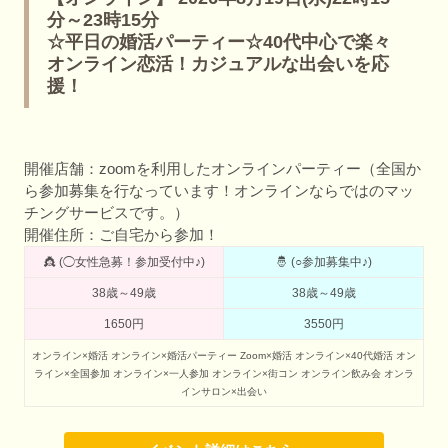
分～23時15分
☆平日の婚活パーティー☆40代中心で楽々
オンライン恋活！カジュアルな出会いを応
援！
開催店舗：zoomを利用したオンラインパーティー（全国か
ら参加募集を行なっています！オンラインならではのマッ
チングサービスです。）
開催住所：ご自宅から参加！
👸 (◯女性急募！参加受付中♪)
🤴 (○参加募集中♪)
38歳～49歳
38歳～49歳
1650円
3550円
オンライン×婚活
オンライン×婚活パーティー
Zoom×婚活
オンライン×40代婚活
オン
ライン×全国参加
オンライン×一人参加
オンライン×街コン
オンライン飲み会
オンラ
インサロン×出会い