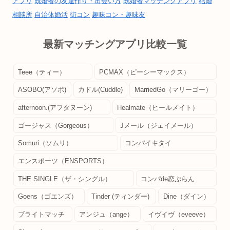
アプリ
既婚者の友達作り・出会い方
既婚者マッチングアプリ
結婚
相談所
自治体婚活
街コン
趣味コン・趣味友
最新マッチングアプリ比較一覧
Teee（ティー）
PCMAX（ピーシーマックス）
ASOBO(アソボ)
カドル(Cuddle)
MarriedGo（マリーゴー）
afternoon.(アフタヌーン)
Healmate（ヒールメイト）
ゴージャス（Gorgeous）
Jメール（ジェイメール）
Somuri（ソムリ）
コンパイキタイ
エンスポーツ（ENSPORTS）
THE SINGLE（ザ・シングル）
コンパde恋ぷらん
Goens（ゴエンズ）
Tinder (ティンダー)
Dine（ダイン）
ブライトマッチ
アンジュ（ange）
イヴイヴ（eveeve）