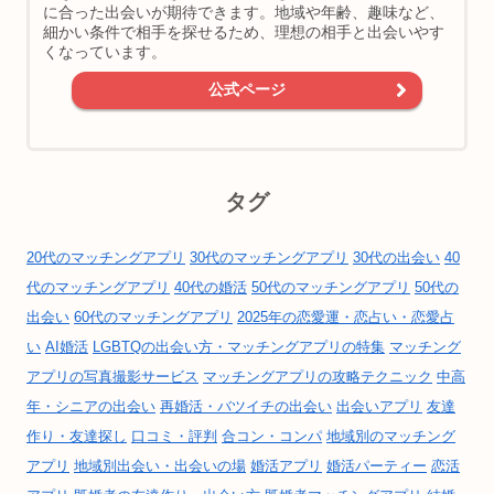
に合った出会いが期待できます。地域や年齢、趣味など、
細かい条件で相手を探せるため、理想の相手と出会いやす
くなっています。
公式ページ
タグ
20代のマッチングアプリ
30代のマッチングアプリ
30代の出会い
40
代のマッチングアプリ
40代の婚活
50代のマッチングアプリ
50代の
出会い
60代のマッチングアプリ
2025年の恋愛運・恋占い・恋愛占
い
AI婚活
LGBTQの出会い方・マッチングアプリの特集
マッチング
アプリの写真撮影サービス
マッチングアプリの攻略テクニック
中高
年・シニアの出会い
再婚活・バツイチの出会い
出会いアプリ
友達
作り・友達探し
口コミ・評判
合コン・コンパ
地域別のマッチング
アプリ
地域別出会い・出会いの場
婚活アプリ
婚活パーティー
恋活