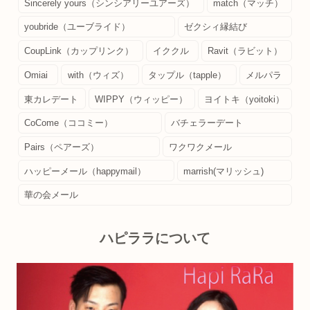
Sincerely yours（シンシアリーユアーズ）
match（マッチ）
youbride（ユーブライド）
ゼクシィ縁結び
CoupLink（カップリンク）
イククル
Ravit（ラビット）
Omiai
with（ウィズ）
タップル（tapple）
メルパラ
東カレデート
WIPPY（ウィッピー）
ヨイトキ（yoitoki）
CoCome（ココミー）
バチェラーデート
Pairs（ペアーズ）
ワクワクメール
ハッピーメール（happymail）
marrish(マリッシュ)
華の会メール
ハピララについて