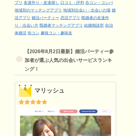
プリ
友達作り・友達探し
口コミ・評判
合コン・コンパ
地域別のマッチングアプリ
地域別出会い・出会いの場
婚
活アプリ
婚活パーティー
恋活アプリ
既婚者の友達作
り・出会い方
既婚者マッチングアプリ
結婚相談所
自治
体婚活
街コン
趣味コン・趣味友
【2026年8月2日最新】婚活パーティー参
加者が選ぶ人気の出会いサービスランキ
ング！
マリッシュ