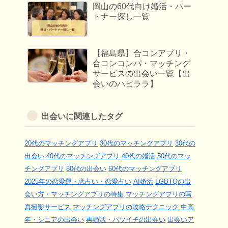
岡山の60代向け婚活・パー
トナー探し一覧
【福島県】合コンアプリ・
合コンコンパ・マッチング
サービスの出会い一覧【出
会いのハピララ】
出会いに関連したタグ
20代のマッチングアプリ
30代のマッチングアプリ
30代の
出会い
40代のマッチングアプリ
40代の婚活
50代のマッ
チングアプリ
50代の出会い
60代のマッチングアプリ
2025年の恋愛運・恋占い・恋愛占い
AI婚活
LGBTQの出
会い方・マッチングアプリの特集
マッチングアプリの写
真撮影サービス
マッチングアプリの攻略テクニック
中高
年・シニアの出会い
再婚活・バツイチの出会い
出会いア