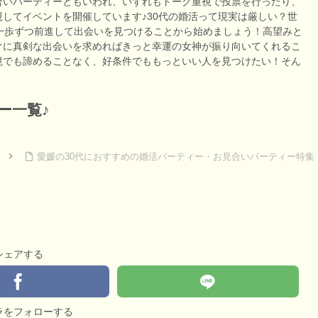
合いパーティーともいわれ、いずれもトーク重視で投票を行ったり、
してイベントを開催しています♪30代の婚活って現実は厳しい？世
一歩ずつ前進して出会いを見つけることから始めましょう！高望みと
ぐに真剣な出会いを求めればきっと幸運の女神が振り向いてくれるこ
境でも諦めることなく、好条件でももっといい人を見つけたい！そん
ー一覧♪
愛媛の30代におすすめの婚活パーティー・お見合いパーティー特集
シェアする
ラをフォローする