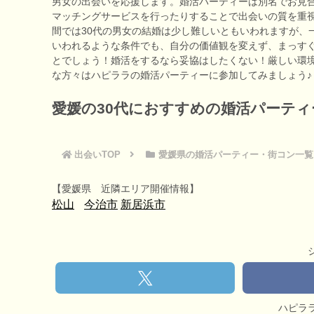
男女の出会いを応援します。婚活パーティーは別名でお見
マッチングサービスを行ったりすることで出会いの質を重視
間では30代の男女の結婚は少し難しいともいわれますが、
いわれるような条件でも、自分の価値観を変えず、まっす
とでしょう！婚活をするなら妥協はしたくない！厳しい環
な方々はハピララの婚活パーティーに参加してみましょう♪
愛媛の30代におすすめの婚活パーティ
出会いTOP
愛媛県の婚活パーティー・街コン一覧
【愛媛県 近隣エリア開催情報】
松山
今治市
新居浜市
ハピラ