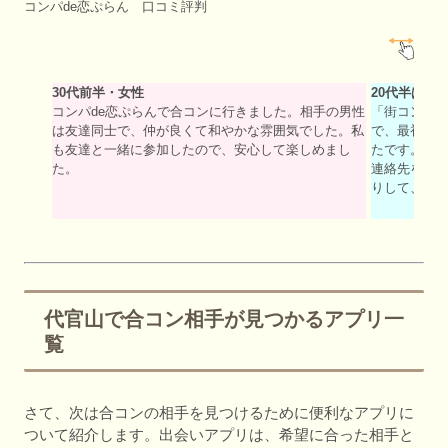
コンパde恋ぷらん 口コミ評判
30代前半・女性
20代半ば・
コンパde恋ぷらんで合コンに行きました。相手の男性
「街コンに
は友達同士で、仲が良くて和やかな雰囲気でした。私
で、最初は
も友達と一緒に参加したので、安心して楽しめまし
たです。一
た。
連絡先を交
りして、デ
代官山で合コン相手が見つかるアプリ一
覧
さて、次は合コンの相手を見つけるために便利なアプリに
ついて紹介します。出会いアプリは、希望に合った相手と