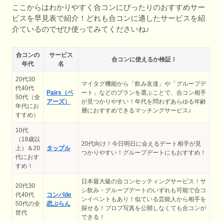
ここからはわかりやすく合コンにぴったりのおすすめサー
ビスを早見表で紹介！どれも合コンに適したサービスを紹
介ているのでぜひ使ってみてくださいね♪
合コンの
サービス
合コンに使えるか検証！
年代
名
20代30
マイタグ機能から「飲み友達」や「グループデ
代40代
Pairs（ペ
ート」などのプランを選ぶことで、合コン相手
50代（全
アーズ）
が見つかりやすい！年代を問わずあらゆる年齢
年代にお
層におすすめできるマッチングサービス♪
すすめ）
10代
（18歳以
20代向け！今日明日に会えるデート相手が見
上）＆20
タップル
つかりやすい！グループデートにもおすすめ！
代におす
すめ！
日本最大級の合コンセッティングサービス！サ
20代30
シ飲み・グループデートのいずれも可能で合コ
代40代
コンパde
ンイベントもあり！似ている芸能人から相手を
50代の全
恋ぷらん
探せる！プロフ写真を公開しなくても合コンが
世代
できる！