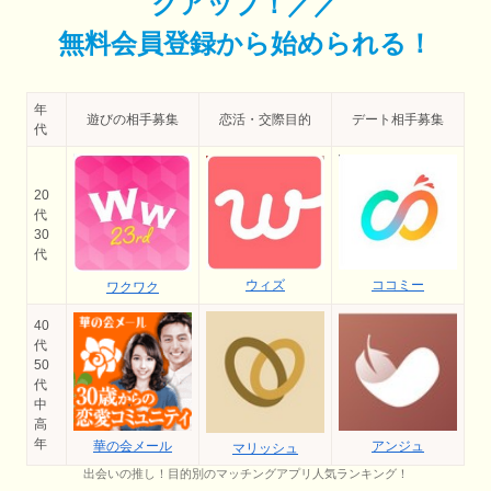
クアップ！／／
無料会員登録から始められる！
年
遊びの相手募集
恋活・交際目的
デート相手募集
代
20
代
30
代
ココミー
ウィズ
ワクワク
40
代
50
代
中
高
年
華の会メール
アンジュ
マリッシュ
出会いの推し！目的別のマッチングアプリ人気ランキング！