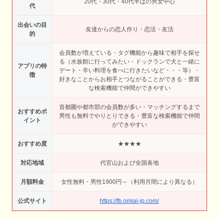
20代・30代・40代半ばの男女中心
代
出会いの目
友達からの恋人作り・恋活・友活
的
会員数が増えている・タグ機能から趣味で相手を探せ
る（水族館に行ってみたい・ドックランで犬と一緒に
アプリの特
デート・辛い料理を食べに行きたいなど・・・等）・
徴
好きなことからお相手とつながることができる・豊富
な検索機能で仲間ができやすい
首都圏や都市部の会員数が多い・マッチングするまで
おすすめポ
男性も無料でやりとりできる・豊富な検索機能で仲間
イント
ができやすい
おすすめ度
★★★★
対応地域
代官山および全国各地
月額料金
女性無料・男性1900円～（利用月間により異なる）
公式サイト
https://fb.omiai-jp.com/