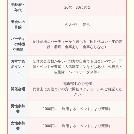
年齢層・
20代・30代男女
年代
出会いの
恋人作り・婚活
目的
パーティ
多種多様なパーティーから選べる（同世代コン・年の差
ーの特徴
婚・着席・食事あり・食事なしなど）
や機能
おすすめ
全体の会員数が多い・地方や田舎でも出会いやすい・開
ポイント
催イベントが豊富・人気職業コンなどもあり（公務員・
♪
自衛隊・ハイステータス等）
都市部中心で開催
開催会場
代官山にお住まいの方は開催スケジュールをご確認くだ
さい
男性参加
1000円～（利用するイベントにより変動）
費
女性参加
1000円～（利用するイベントにより変動）
費