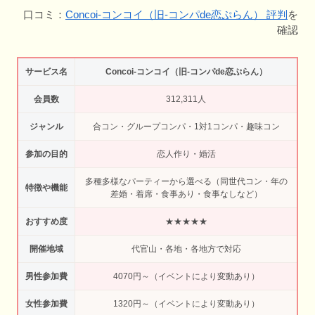
口コミ：
Concoi-コンコイ（旧-コンパde恋ぷらん） 評判
を
確認
サービス名
Concoi-コンコイ（旧-コンパde恋ぷらん）
会員数
312,311人
ジャンル
合コン・グループコンパ・1対1コンパ・趣味コン
参加の目的
恋人作り・婚活
多種多様なパーティーから選べる（同世代コン・年の
特徴や機能
差婚・着席・食事あり・食事なしなど）
おすすめ度
★★★★★
開催地域
代官山・各地・各地方で対応
男性参加費
4070円～（イベントにより変動あり）
女性参加費
1320円～（イベントにより変動あり）