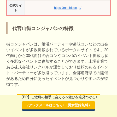
公式サイ
https://machicon.jp/
ト
代官山街コンジャパンの特徴
街コンジャパンは、婚活パーティーや趣味コンなどの出会
いイベントが多数掲載されているポータルサイトです。20
代向けから30代向けの合コンやコンパのイベント掲載も多
く多彩なイベントに参加することができます。上場企業で
ある株式会社リンクバルが運営しており信頼のあるイベン
ト・パーティーが多数揃っています。全都道府県での開催
があるため自分にあったイベントが見つかりやすいのが特
徴です。
【PR】ご近所の相手に会える＆遊び友達見つかる♪
街コンジャパンの公式アプリ
（DL無料♪）
ワクワクメールはこちら♪（男女登録無料）