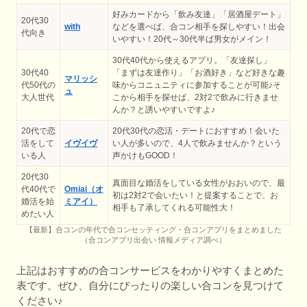
好みカードから「飲み友達」「居酒屋デート」
20代30
with
などを選べば、合コン相手を探しやすい！出会
代向き
いやすい！20代～30代半ば男女がメイン！
30代40代から使えるアプリ。「友達探し」
30代40
「まずは友達作り」「お酒好き」など好きな趣
マリッシ
代50代の
味からコニュニティに参加することが可能♪そ
ュ
大人世代
こから相手を探せば、2対2で飲みに行きませ
んか？と誘いやすいですよ♪
20代で恋
20代30代の恋活・デートにおすすめ！会いた
活をして
イヴイヴ
い人が多いので、4人で飲みませんか？という
いる人
声かけもGOOD！
20代30
真面目な婚活をしている女性がおおいので、最
代40代で
Omiai（オ
初は2対2で会いたい！と提案することで、お
婚活を始
ミアイ）
相手も了承してくれる可能性大！
めたい人
【最新】合コンの年代で合コンセッティング・合コンアプリをまとめました
（合コンアプリ出会い 情報メディア調べ）
上記はおすすめの合コンサービスをわかりやすくまとめた
表です。ぜひ、自分にぴったりの楽しい合コンを見つけて
ください♪