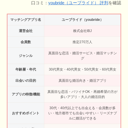
口コミ：
youbride（ユーブライド） 評判
を確認
マッチングアプリ名
ユーブライド（youbride）
運営会社
株式会社IBJ
会員数
推定270万人
真面目な恋活・婚活サービス・婚活マッチン
ジャンル
グ
年齢層・年代
30代男女・40代男女・50代男女・60代男女
出会いの目的
真面目な婚活向き・婚活アプリ
真面目な恋活・バツイチOK・再婚希望の方が
アプリの特徴/機能
多いアプリ・大人の婚活目的
30代・40代以上でも出会える・会員数が多
おすすめポイント
い・地方都市でも出会いやすい・リーズナブ
ルに婚活ができる