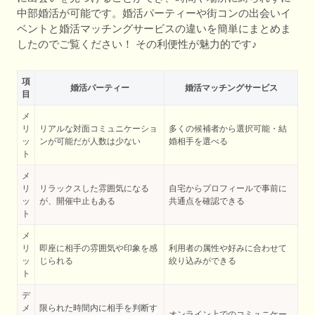
中部婚活が可能です。婚活パーティーや街コンの出会いイ
ベントと婚活マッチングサービスの違いを簡単にまとめま
したのでご覧ください！ その利便性が魅力的です♪
項
婚活パーティー
婚活マッチングサービス
目
メ
リ
リアルな対面コミュニケーショ
多くの候補者から選択可能・結
ッ
ンが可能だが人数は少ない
婚相手を選べる
ト
メ
リ
リラックスした雰囲気になる
自宅からプロフィールで事前に
ッ
が、開催中止もある
共通点を確認できる
ト
メ
リ
即座に相手の雰囲気や印象を感
利用者の属性や好みに合わせて
ッ
じられる
絞り込みができる
ト
デ
メ
限られた時間内に相手を判断す
オンライン上でのコミュニケー