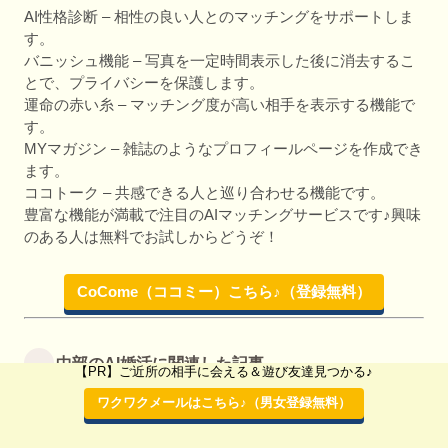
AI性格診断 – 相性の良い人とのマッチングをサポートしま
す。
バニッシュ機能 – 写真を一定時間表示した後に消去するこ
とで、プライバシーを保護します。
運命の赤い糸 – マッチング度が高い相手を表示する機能で
す。
MYマガジン – 雑誌のようなプロフィールページを作成でき
ます。
ココトーク – 共感できる人と巡り合わせる機能です。
豊富な機能が満載で注目のAIマッチングサービスです♪興味
のある人は無料でお試しからどうぞ！
CoCome（ココミー）こちら♪（登録無料）
中部のAI婚活に関連した記事
【PR】ご近所の相手に会える＆遊び友達見つかる♪
ワクワクメールはこちら♪（男女登録無料）
また、ハピララでは中部にお住まいの方向けにおすすめの