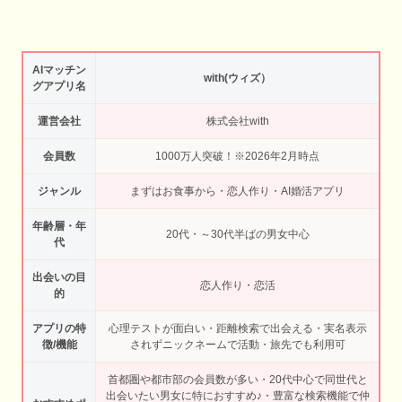
AIマッチン
with(ウィズ）
グアプリ名
運営会社
株式会社with
会員数
1000万人突破！※2026年2月時点
ジャンル
まずはお食事から・恋人作り・AI婚活アプリ
年齢層・年
20代・～30代半ばの男女中心
代
出会いの目
恋人作り・恋活
的
アプリの特
心理テストが面白い・距離検索で出会える・実名表示
徴/機能
されずニックネームで活動・旅先でも利用可
首都圏や都市部の会員数が多い・20代中心で同世代と
出会いたい男女に特におすすめ♪・豊富な検索機能で仲