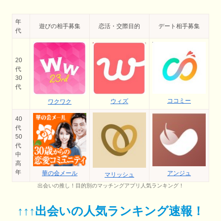
年
遊びの相手募集
恋活・交際目的
デート相手募集
代
20
代
30
代
ココミー
ウィズ
ワクワク
40
代
50
代
中
高
年
華の会メール
アンジュ
マリッシュ
出会いの推し！目的別のマッチングアプリ人気ランキング！
↑↑↑出会いの人気ランキング速報！