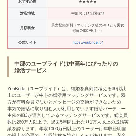
おすすめ度
★★★★★
対応地域
中部および全国各地
男女登録無料（マッチング後のやりとり男女
月額料金
同額 2400円/月～）
公式サイト
https://youbride.jp/
中部のユーブライドは中高年にぴったりの
婚活サービス
YouBride（ユーブライド）は、結婚を真剣に考える30代以
上のユーザーが中心の婚活用マッチングサービスです。双
方が有料会員でないとメッセージの交換ができないため、
本気で婚活に取り組む人が利用しています婚活パーティー
主催のIBJが運営しているマッチングサービスです。総会員
数は260万人以上で、過去5年間にわたり1万人以上の成婚実
績を誇ります。年収1000万円以上のユーザーは年収証明書
の提出が必要で、年収詐称を防ぐしくみがあります。安全