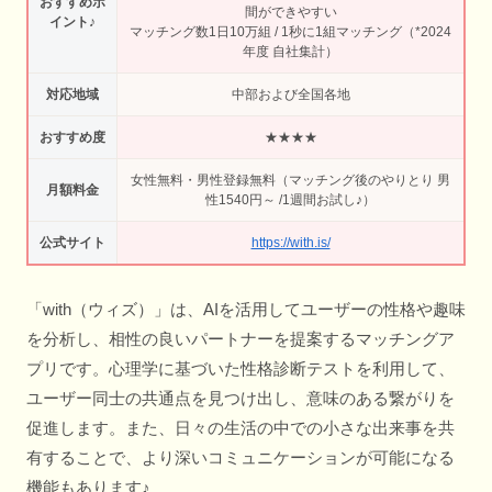
おすすめポ
間ができやすい
イント♪
マッチング数1日10万組 / 1秒に1組マッチング（*2024
年度 自社集計）
対応地域
中部および全国各地
おすすめ度
★★★★
女性無料・男性登録無料（マッチング後のやりとり 男
月額料金
性1540円～ /1週間お試し♪）
公式サイト
https://with.is/
「with（ウィズ）」は、AIを活用してユーザーの性格や趣味
を分析し、相性の良いパートナーを提案するマッチングア
プリです。心理学に基づいた性格診断テストを利用して、
ユーザー同士の共通点を見つけ出し、意味のある繋がりを
促進します。また、日々の生活の中での小さな出来事を共
有することで、より深いコミュニケーションが可能になる
機能もあります♪