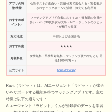
アプリの特
心理テストが面白い・距離検索で出会える・実名表示
徴/機能
されずニックネームで活動・旅先でも利用可
マッチングアプリ初心者におすすめ・都市部の会員が
おすすめポ
多い・20代30代男女が大半・AIエージェントのラビッ
イント♪
トが相手を提案
対応地域
中部および全国各地
おすすめ度
★★★★
女性無料・男性登録無料（マッチング後のやりとり 男
月額料金
性1900円/月～）
公式サイト
https://ravit.jp/
Ravit（ラビット）は、AIエージェント「ラビット」が出会
いをサポートする機能を持つマッチングアプリです。主な
特徴は以下の通りです：
AIエージェント「ラビット」くんが登録者のデータを学習