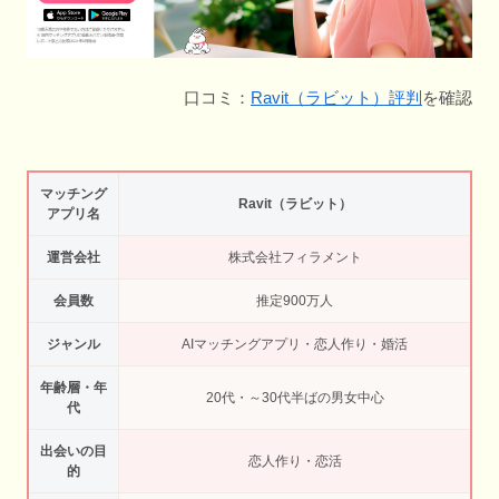
口コミ：
Ravit（ラビット）評判
を確認
マッチング
Ravit（ラビット）
アプリ名
運営会社
株式会社フィラメント
会員数
推定900万人
ジャンル
AIマッチングアプリ・恋人作り・婚活
年齢層・年
20代・～30代半ばの男女中心
代
出会いの目
恋人作り・恋活
的