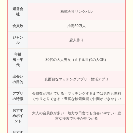
運営会
株式会社リンクバル
社
会員数
推定50万人
ジャン
恋人作り
ル
年齢
層・年
30代の大人男女（ミドル世代の人OK）
代
出会い
真面目なマッチングアプリ・婚活アプリ
の目的
アプリ
会員数が増えている・マッチングするまでは男性も無料
の特徴
でやりとりできる・豊富な検索機能で仲間ができやすい
おすす
大人の会員数が多い・地方や田舎でも出会いやすい・豊
めポイ
富な検索で相手が見つかる
ント
おすす