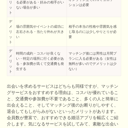
リ
る必要がある・好みの相手がい
ションは必要
ッ
ない場合が多い
ト
デ
メ
場の雰囲気やイベントの成功に
相手の本当の性格や雰囲気を感
リ
左右される・当たり外れが大き
じ取るのには少しやりとりが必
ッ
い
要
ト
デ
時間の成約・コスパが良くな
マッチング後には男性は月間プ
メ
い・特定の場所に行く必要があ
ランに入る必要がある（女性は
リ
る・参加費が高くて交通費も発
無料が多いのでデメリットは少
ッ
生する
ない）
ト
出会いを求めるサービスはどちらも同様ですが、マッチン
グサービスをおすすめする理由は、コスパが優れているこ
と、交通費や参加費が不要であること、多くの人と簡単に
出会えること、そしてマッチング後のお断りがしやすく、
退会してもしがらみがないといったメリットがあります。
会員数が豊富で、おすすめできる婚活アプリを幅広くご紹
介します。気になるサービスを試してみて、素敵な出会い