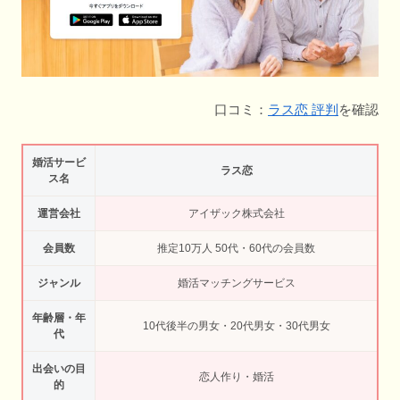
口コミ：
ラス恋 評判
を確認
婚活サービ
ラス恋
ス名
運営会社
アイザック株式会社
会員数
推定10万人 50代・60代の会員数
ジャンル
婚活マッチングサービス
年齢層・年
10代後半の男女・20代男女・30代男女
代
出会いの目
恋人作り・婚活
的