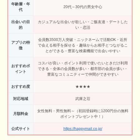
年齢層・年
20代～30代の男女中心
代
出会いの目
カジュアルな出会いが欲しい・ご飯友達・デートした
的
い・恋活
会員数3500万人突破・ニックネームで活動OK・近所
アプリの特
で会える相手を探せる・趣味からお相手とつながるこ
徴
とができる・豊富な検索機能で出会いやすい
コスパが良い・ポイント利用で使いたいときだけ利用
おすすめポ
できる・全体の会員数が多い・都市部の会員が多い・
イント
豊富なコミュニティーで仲間ができやすい
おすすめ度
★★★★
対応地域
武庫之荘
女性無料・男性無料～（初回登録時に1200円分の無料
月額料金
ポイントプレゼント中！）
公式サイト
https://happymail.co.jp/