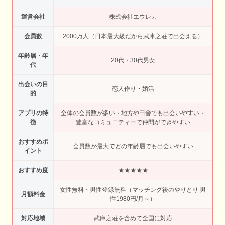
運営会社
株式会社エウレカ
会員数
2000万人（日本最大級だから武庫之荘で出会える）
年齢層・年
20代・30代男女
代
出会いの目
恋人作り・婚活
的
アプリの特
全体の会員数が多い・地方や田舎でも出会いやすい・
徴
豊富なコミュニティーで仲間ができやすい
おすすめポ
会員数が最大でどの年齢層でも出会いやすい
イント
おすすめ度
★★★★★
女性無料・男性登録無料（マッチング後のやりとり 男
月額料金
性1980円/月～）
対応地域
武庫之荘を含めて全国に対応