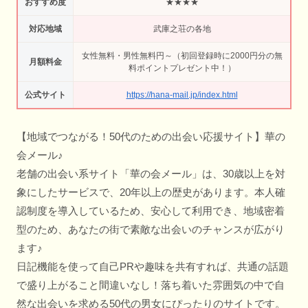
おすすめ度
★★★★
対応地域
武庫之荘の各地
女性無料・男性無料円～（初回登録時に2000円分の無
月額料金
料ポイントプレゼント中！）
公式サイト
https://hana-mail.jp/index.html
【地域でつながる！50代のための出会い応援サイト】華の
会メール♪
老舗の出会い系サイト「華の会メール」は、30歳以上を対
象にしたサービスで、20年以上の歴史があります。本人確
認制度を導入しているため、安心して利用でき、地域密着
型のため、あなたの街で素敵な出会いのチャンスが広がり
ます♪
日記機能を使って自己PRや趣味を共有すれば、共通の話題
で盛り上がること間違いなし！落ち着いた雰囲気の中で自
然な出会いを求める50代の男女にぴったりのサイトです。