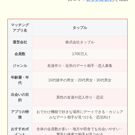
マッチング
タップル
アプリ名
運営会社
株式会社タップル
会員数
1700万人
ジャンル
友達作り・近所のデート相手・恋人募集
年齢層・年
10代後半の男女・20代男女・30代男女
代
出会いの目
異性の友達や恋人作り・恋活
的
アプリの特
おでかけ機能で好きな場所にデートできる・カジュア
徴
ルなデート相手が見つける・恋活向け
おすすめポ
全体の会員数が多い・地方や田舎でも出会いやすい・
イント
豊富な検索で相手が見つかる