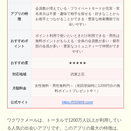
会員数が増えている・プライベートモードが充実・実
アプリの特
名表示は不要・趣味で相手を探せる・好きなことから
徴
お相手とつながることができる・豊富な検索機能で出
会いやすい
ポイント利用で使いたいときだけ利用できる・男性は
おすすめポ
無料ポイントがもらえる・全体の会員数が多い・都市
イント
部の会員が多い・豊富なコミュニティーで仲間ができ
やすい
おすすめ度
★★★★★
対応地域
武庫之荘
女性無料・男性無料円～（初回登録時に1200円分の無
月額料金
料ポイントプレゼント中！）
公式サイト
https://550909.com/
ワクワクメールは、トータルで1200万人以上が利用してい
る人気の出会いアプリです。このアプリの最大の特徴は、