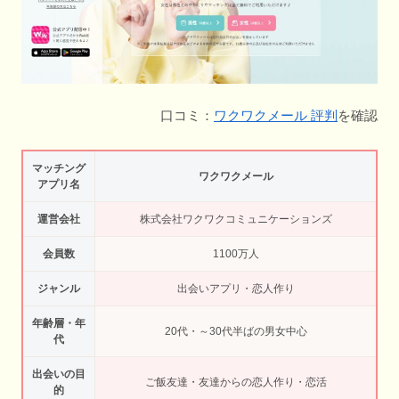
口コミ：
ワクワクメール 評判
を確認
マッチング
ワクワクメール
アプリ名
運営会社
株式会社ワクワクコミュニケーションズ
会員数
1100万人
ジャンル
出会いアプリ・恋人作り
年齢層・年
20代・～30代半ばの男女中心
代
出会いの目
ご飯友達・友達からの恋人作り・恋活
的