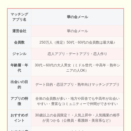
マッチング
華の会メール
アプリ名
運営会社
華の会メール
会員数
250万人（推定）50代・60代の会員数は最大級♪
ジャンル
恋人アプリ・デートアプリ・恋人作り
年齢層・年
30代～60代の大人男女（ミドル世代・中高年・熟年シ
代
ニアの人OK）
出会いの目
デート目的・恋活アプリ・熟年向けマッチングアプリ
的
アプリの特
全体の会員数が多い・地方や田舎でも中高年が出会い
徴
やすい・豊富なコミュニティーで仲間ができやすい
おすすめポ
30歳以上の会員限定！・人気上昇中・人気職業の相手
イント
が見つかる（公務員・看護師・美容系など）