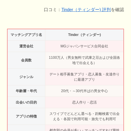
口コミ：
Tinder（ティンダー) 評判
を確認
マッチングアプリ名
Tinder（ティンダー)
運営会社
MGジャパンサービス合同会社
1100万人（男女無料で武庫之荘および全国各
会員数
地で出会える）
デート相手募集アプリ・恋人募集・友達作り
ジャンル
に最適アプリ
年齢層・年代
20代・～30代半ばの男女中心
出会いの目的
恋人作り・恋活
スワイプでどんどん選べる・距離検索で出会
アプリの特徴
える・各国で利用可能・旅先でも利用可
都市部の会員が多い・マッチングすれば男性