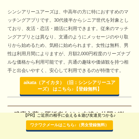
シンシアリーユアーズは、中高年の方に特におすすめのマ
ッチングアプリです。30代後半からシニア世代を対象とし
ており、友活・恋活・婚活に利用できます。従来のマッチ
ングアプリとは異なり、文通のようにメッセージのやり取
りから始めるため、気軽に始められます。女性は無料、男
性は利用月間によりますが、月額2,000円程度のリーズナブ
ルな価格から利用可能です。共通の趣味や価値観を持つ相
手と出会いやすく、安心して利用できるのが特徴です。
aikata（アイカタ）（旧：シンシアリーユア
ーズ） はこちら♪【登録無料】
武庫之荘の既婚者向け！友達や仲間が欲
【PR】ご近所の相手に会える＆遊び友達見つかる♪
しい人におすすめの出会い方
ワクワクメールはこちら♪（男女登録無料）