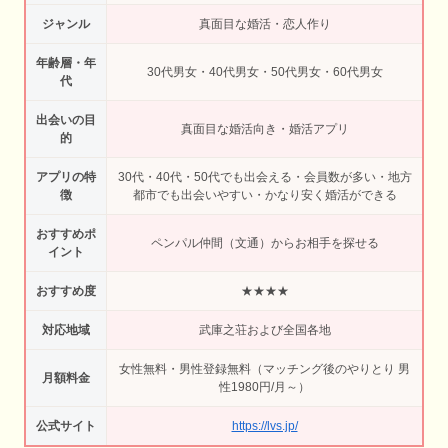
ジャンル
真面目な婚活・恋人作り
年齢層・年
30代男女・40代男女・50代男女・60代男女
代
出会いの目
真面目な婚活向き・婚活アプリ
的
アプリの特
30代・40代・50代でも出会える・会員数が多い・地方
徴
都市でも出会いやすい・かなり安く婚活ができる
おすすめポ
ペンパル仲間（文通）からお相手を探せる
イント
おすすめ度
★★★★
対応地域
武庫之荘および全国各地
女性無料・男性登録無料（マッチング後のやりとり 男
月額料金
性1980円/月～）
公式サイト
https://lvs.jp/