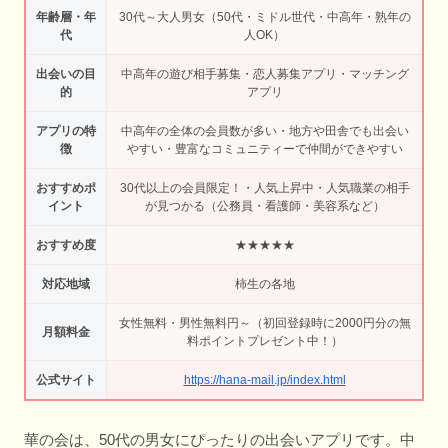
年齢層・年
30代～大人男女（50代・ミドル世代・中高年・熟年の
代
人OK）
出会いの目
中高年の遊び相手募集・恋人募集アプリ・マッチング
的
アプリ
アプリの特
中高年の全体の会員数が多い・地方や田舎でも出会い
徴
やすい・豊富なコミュニティーで仲間ができやすい
おすすめポ
30代以上の会員限定！・人気上昇中・人気職業の相手
イント
が見つかる（公務員・看護師・美容系など）
おすすめ度
★★★★★
対応地域
柿生の各地
女性無料・男性無料円～（初回登録時に2000円分の無
月額料金
料ポイントプレゼント中！）
公式サイト
https://hana-mail.jp/index.html
華の会は、50代の男女にぴったりの出会いアプリです。中