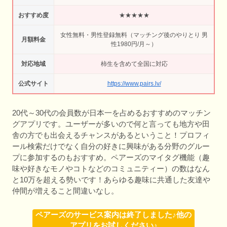
おすすめ度
★★★★★
女性無料・男性登録無料（マッチング後のやりとり 男
月額料金
性1980円/月～）
対応地域
柿生を含めて全国に対応
公式サイト
https://www.pairs.lv/
20代～30代の会員数が日本一を占めるおすすめのマッチン
グアプリです。ユーザーが多いので何と言っても地方や田
舎の方でも出会えるチャンスがあるということ！プロフィ
ール検索だけでなく自分の好きに興味がある分野のグルー
プに参加するのもおすすめ。ペアーズのマイタグ機能（趣
味や好きなモノやコトなどのコミュニティー）の数はなん
と10万を超える勢いです！あらゆる趣味に共通した友達や
仲間が増えること間違いなし。
ペアーズのサービス案内は終了しました♪他の
アプリをお試しください♪