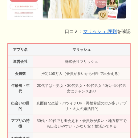
口コミ：
マリッシュ 評判
を確認
アプリ名
マリッシュ
運営会社
株式会社マリッシュ
会員数
推定150万人（会員が多いから柿生で出会える）
年齢層・年
20代半ば～男女・30代男女・40代男女 40代～50代男
代
女にチャンスあり
出会いの目
真面目な恋活・バツイチOK・再婚希望の方が多いアプ
的
リ・大人の婚活目的
アプリの特
30代・40代でも出会える・会員数が多い・地方都市で
徴
も出会いやすい・かなり安く婚活ができる