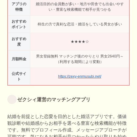
アプリの
婚活目的の会員数が多い・地方や田舎でも出会いやす
特徴
い・豊富な検索機能で相手が見つかる
おすすめ
柿生の方で真剣な恋活・婚活をしている男女が多い
ポイント
おすすめ
★★★★☆
度
男女登録無料 マッチング後のやりとり 男女2640円～
月額料金
（利用する期間により変動）
公式サイ
https://zexy-enmusubi.net/
ト
ゼクシィ運営のマッチングアプリ
結婚を前提とした恋愛を目的とした婚活アプリです。価値
観診断や結婚感からお相手を選べる豊富な検索機能が特徴
です。無料でプロフィール作成、メッセージアプローチが
可能です。気になるお相手が見つかったらやり取りを始め