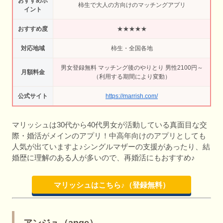
おすすめポ
柿生で大人の方向けのマッチングアプリ
イント
おすすめ度
★★★★★
対応地域
柿生・全国各地
男女登録無料 マッチング後のやりとり 男性2100円～
月額料金
（利用する期間により変動）
公式サイト
https://marrish.com/
マリッシュは30代から40代男女が活動している真面目な交
際・婚活がメインのアプリ！中高年向けのアプリとしても
人気が出ていますよ♪シングルマザーの支援があったり、結
婚歴に理解のある人が多いので、再婚活にもおすすめ♪
マリッシュはこちら♪（登録無料）
アンジュ（ange）