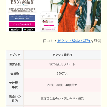
口コミ：
ゼクシィ縁結び 評判
を確認
アプリ名
ゼクシィ縁結び
運営会社
株式会社リクルート
会員数
150万人
年齢層・
20代・30代・40代男女
年代
出会いの
真面目な出会い・恋人作り・婚活
目的