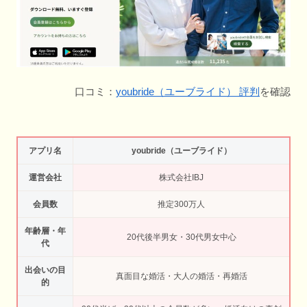
口コミ：
youbride（ユーブライド） 評判
を確認
アプリ名
youbride（ユーブライド）
運営会社
株式会社IBJ
会員数
推定300万人
年齢層・年
20代後半男女・30代男女中心
代
出会いの目
真面目な婚活・大人の婚活・再婚活
的