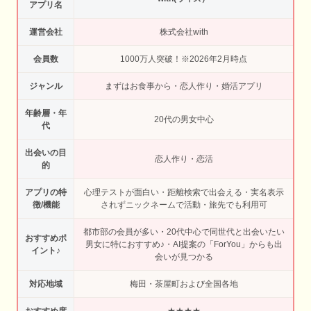
アプリ名
運営会社
株式会社with
会員数
1000万人突破！※2026年2月時点
ジャンル
まずはお食事から・恋人作り・婚活アプリ
年齢層・年
20代の男女中心
代
出会いの目
恋人作り・恋活
的
アプリの特
心理テストが面白い・距離検索で出会える・実名表示
徴/機能
されずニックネームで活動・旅先でも利用可
都市部の会員が多い・20代中心で同世代と出会いたい
おすすめポ
男女に特におすすめ♪・AI提案の「ForYou」からも出
イント♪
会いが見つかる
対応地域
梅田・茶屋町および全国各地
おすすめ度
★★★★