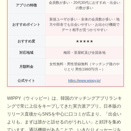
会員数が多い・20代30代におすすめ・出会い
アプリの特徴
の数が多い
新規ユーザが多い・全体の会員数が多い・地
おすすめポイント
方や田舎でも出会いやすい・お出かけ機能で
デート相手が見つかりやすい
おすすめ度
★★★★★
対応地域
梅田・茶屋町及び全国各地
女性無料・男性登録無料（マッチング後のや
月額料金
りとり 男性1980円/月～）
公式サイト
https://www.wippy.jp/
WIPPY（ウィッピー）は、韓国のマッチングアプリランキ
ングで常に上位をキープしてきた実力派アプリ。日本版の
リリース直後からSNSを中心に口コミが広まり、「出会い
よりも、まずは誰かと話せるのがうれしい」と好評を集め
ています。通話機能があることで、いきなりメッセージを