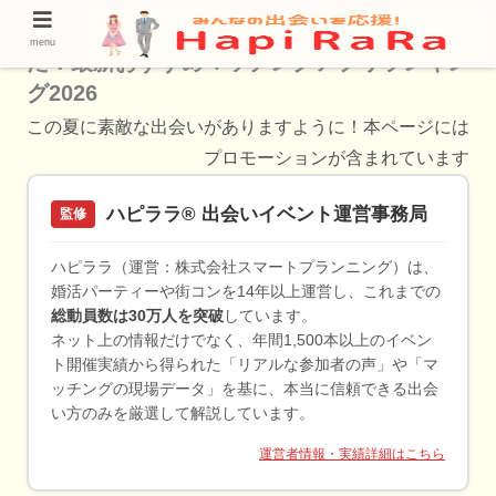
【楽しいと評判】梅田・茶屋町で選び抜かれ
menu
た！最新おすすめマッチングアプリランキン
グ2026
この夏に素敵な出会いがありますように！本ページには
プロモーションが含まれています
ハピララ® 出会いイベント運営事務局
監修
ハピララ（運営：株式会社スマートプランニング）は、
婚活パーティーや街コンを14年以上運営し、これまでの
総動員数は30万人を突破
しています。
ネット上の情報だけでなく、年間1,500本以上のイベン
ト開催実績から得られた「リアルな参加者の声」や「マ
ッチングの現場データ」を基に、本当に信頼できる出会
い方のみを厳選して解説しています。
運営者情報・実績詳細はこちら