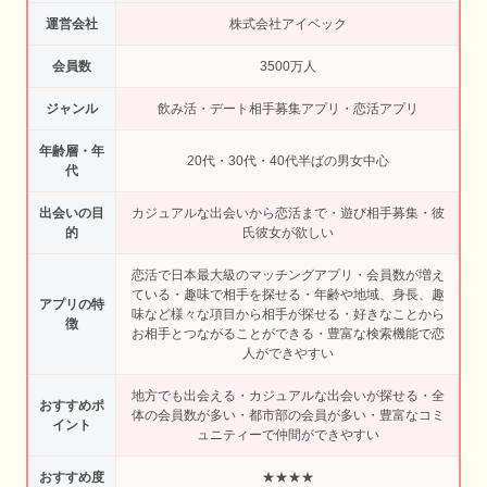
運営会社
株式会社アイベック
会員数
3500万人
ジャンル
飲み活・デート相手募集アプリ・恋活アプリ
年齢層・年
20代・30代・40代半ばの男女中心
代
出会いの目
カジュアルな出会いから恋活まで・遊び相手募集・彼
的
氏彼女が欲しい
恋活で日本最大級のマッチングアプリ・会員数が増え
ている・趣味で相手を探せる・年齢や地域、身長、趣
アプリの特
味など様々な項目から相手が探せる・好きなことから
徴
お相手とつながることができる・豊富な検索機能で恋
人ができやすい
地方でも出会える・カジュアルな出会いが探せる・全
おすすめポ
体の会員数が多い・都市部の会員が多い・豊富なコミ
イント
ュニティーで仲間ができやすい
おすすめ度
★★★★