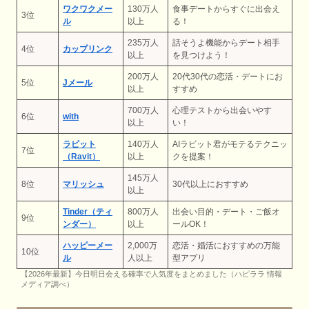
ワクワクメー
130万人
食事デートからすぐに出会え
3位
ル
以上
る！
235万人
話そうよ機能からデート相手
4位
カップリンク
以上
を見つけよう！
200万人
20代30代の恋活・デートにお
5位
Jメール
以上
すすめ
700万人
心理テストから出会いやす
6位
with
以上
い！
ラビット
140万人
AIラビット君がモテるテクニッ
7位
（Ravit）
以上
クを提案！
145万人
8位
マリッシュ
30代以上におすすめ
以上
Tinder（ティ
800万人
出会い目的・デート・ご飯オ
9位
ンダー）
以上
ールOK！
ハッピーメー
2,000万
恋活・婚活におすすめの万能
10位
ル
人以上
型アプリ
【2026年最新】今日明日会える確率で人気度をまとめました（ハピララ 情報
メディア調べ）