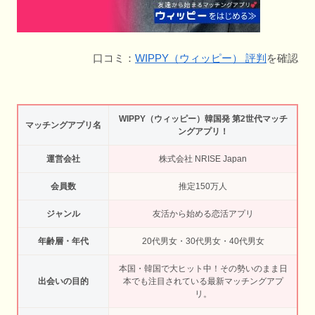
口コミ：
WIPPY（ウィッピー） 評判
を確認
WIPPY（ウィッピー）韓国発 第2世代マッチ
マッチングアプリ名
ングアプリ！
運営会社
​株式会社 NRISE Japan
会員数
推定150万人
ジャンル
友活から始める恋活アプリ
年齢層・年代
20代男女・30代男女・40代男女
本国・韓国で大ヒット中！その勢いのまま日
出会いの目的
本でも注目されている最新マッチングアプ
リ。