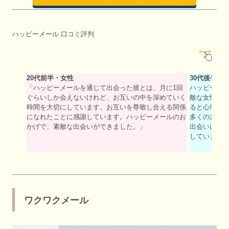
ハッピーメール 口コミ評判
20代前半・女性
30代後半・
「ハッピーメールを通じて出会った彼とは、月に1回
ハッピーメ
ぐらいしか会えないけれど、お互いの中を深めていく
敵な女性が
時間を大切にしています。お互いを尊敬し合える関係
ると心地よ
になれたことに感謝しています。ハッピーメールのお
多くの共通
かげで、素敵な出会いができました。」
出会いは本
しています
ワクワクメール