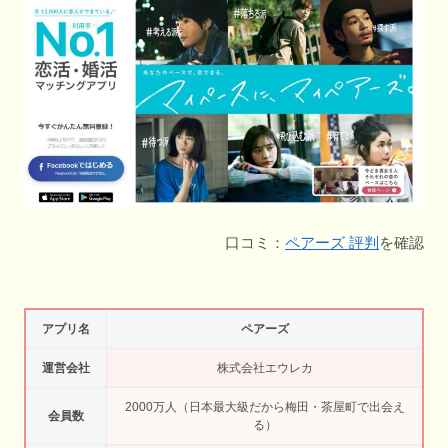
口コミ：
ペアーズ 評判
を確認
アプリ名
ペアーズ
運営会社
株式会社エウレカ
2000万人（日本最大級だから梅田・茶屋町で出会え
会員数
る）