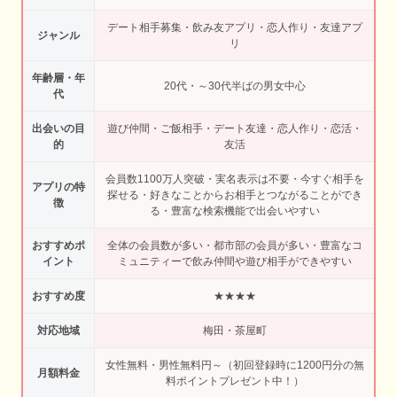
デート相手募集・飲み友アプリ・恋人作り・友達アプ
ジャンル
リ
年齢層・年
20代・～30代半ばの男女中心
代
出会いの目
遊び仲間・ご飯相手・デート友達・恋人作り・恋活・
的
友活
会員数1100万人突破・実名表示は不要・今すぐ相手を
アプリの特
探せる・好きなことからお相手とつながることができ
徴
る・豊富な検索機能で出会いやすい
おすすめポ
全体の会員数が多い・都市部の会員が多い・豊富なコ
イント
ミュニティーで飲み仲間や遊び相手ができやすい
おすすめ度
★★★★
対応地域
梅田・茶屋町
女性無料・男性無料円～（初回登録時に1200円分の無
月額料金
料ポイントプレゼント中！）