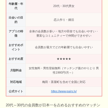
年齢層・年
20代・30代男女
代
出会いの目
恋人作り・婚活
的
アプリの特
全体の会員数が多い・地方や田舎でも出会いやすい・
徴
豊富なコミュニティーで仲間ができやすい
おすすめポ
会員数が最大でどの年齢層でも出会いやすい
イント
おすすめ度
★★★★★
女性無料・男性登録無料（マッチング後のやりとり 男
月額料金
性1980円/月～）
対応地域
梅田・茶屋町を含めて全国に対応
公式サイト
https://www.pairs.lv/
20代～30代の会員数が日本一を占めるおすすめのマッチン