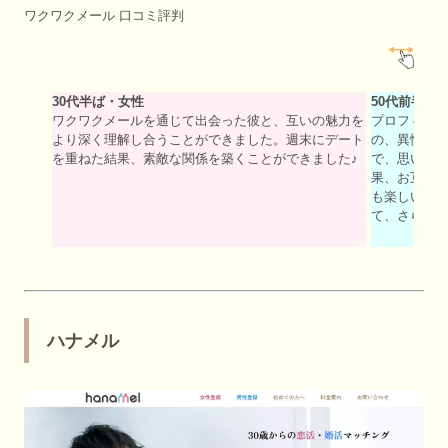
ワクワクメール 口コミ評判
30代半ば・女性
50代前半・
ワクワクメールを通じて出会った彼と、互いの魅力を
プロフィー
より深く理解し合うことができました。週末にデート
の、異性と
を重ねた結果、素敵な関係を築くことができました♪
で、思いが
果、お互い
も楽しい体
て、さらな
ハナメル