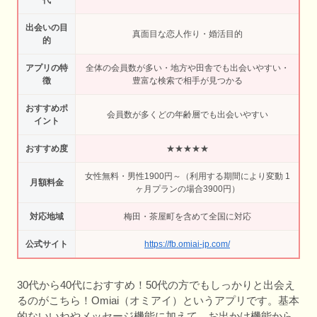
代
出会いの目
真面目な恋人作り・婚活目的
的
アプリの特
全体の会員数が多い・地方や田舎でも出会いやすい・
徴
豊富な検索で相手が見つかる
おすすめポ
会員数が多くどの年齢層でも出会いやすい
イント
おすすめ度
★★★★★
女性無料・男性1900円～（利用する期間により変動 1
月額料金
ヶ月プランの場合3900円）
対応地域
梅田・茶屋町を含めて全国に対応
公式サイト
https://fb.omiai-jp.com/
30代から40代におすすめ！50代の方でもしっかりと出会え
るのがこちら！Omiai（オミアイ）というアプリです。基本
的ないいねやメッセージ機能に加えて、お出かけ機能から