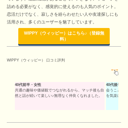
詰める必要がなく、感覚的に使えるのも人気のポイント。
恋活だけでなく、寂しさを紛らわせたい人や友達探しにも
活用され、多くのユーザーを魅了しています。
WIPPY（ウィッピー）はこちら♪（登録無
料）
WIPPY（ウィッピー） 口コミ評判
40代前半・女性
40代後半・
共通の趣味や価値観でつながれるから、マッチ後も自
会うことが
然と話が続いて楽しい♪無理なく仲良くなれました。
を気楽に楽