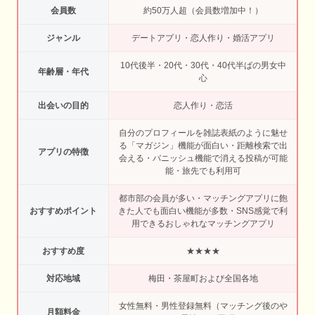
会員数
約50万人超（会員数増加中！）
ジャンル
デートアプリ・恋人作り・婚活アプリ
10代後半・20代・30代・40代半ばの男女中
年齢層・年代
心
出会いの目的
恋人作り・恋活
自分のプロフィールを雑誌表紙のように魅せ
る「マガジン」機能が面白い・距離検索で出
アプリの特徴
会える・バニッシュ機能で消える投稿が可能
能・旅先でも利用可
都市部の会員が多い・マッチングアプリに飽
おすすめポイント
きた人でも面白い機能が多数・SNS感覚で利
用できるおしゃれなマッチングアプリ
おすすめ度
★★★★
対応地域
梅田・茶屋町および全国各地
女性無料・男性登録無料（マッチング後のや
月額料金