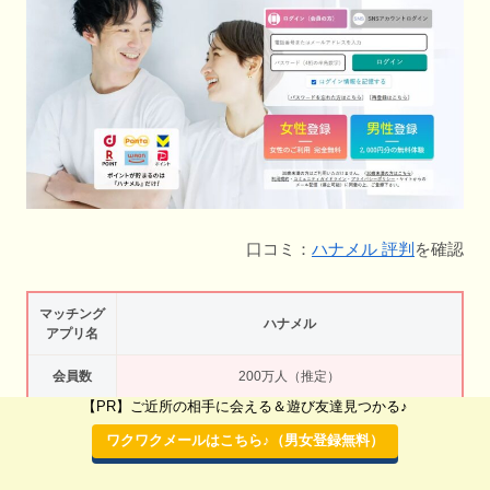
口コミ：
ハナメル 評判
を確認
マッチング
ハナメル
アプリ名
会員数
200万人（推定）
【PR】ご近所の相手に会える＆遊び友達見つかる♪
ジャンル
新たなパートナー作りを応援するマッチングアプリ
ワクワクメールはこちら♪（男女登録無料）
年齢層・年
30代男女・40代男女・50代男女・60代男女
代