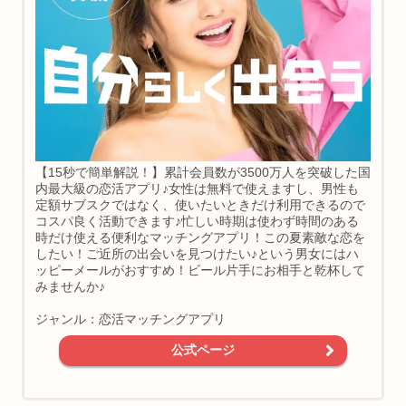
【15秒で簡単解説！】累計会員数が3500万人を突破した国
内最大級の恋活アプリ♪女性は無料で使えますし、男性も
定額サブスクではなく、使いたいときだけ利用できるので
コスパ良く活動できます♪忙しい時期は使わず時間のある
時だけ使える便利なマッチングアプリ！この夏素敵な恋を
したい！ご近所の出会いを見つけたい♪という男女にはハ
ッピーメールがおすすめ！ビール片手にお相手と乾杯して
みませんか♪
ジャンル：恋活マッチングアプリ
公式ページ