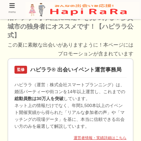
【驚きの多賀城市内！恋を加速させる最新恋
menu
活アプリ！】気軽に出逢いを見つける！多賀
城市の独身者にオススメです！【ハピララ公
式】
この夏に素敵な出会いがありますように！本ページには
プロモーションが含まれています
ハピララ® 出会いイベント運営事務局
監修
ハピララ（運営：株式会社スマートプランニング）は、
婚活パーティーや街コンを14年以上運営し、これまでの
総動員数は30万人を突破
しています。
ネット上の情報だけでなく、年間1,500本以上のイベン
ト開催実績から得られた「リアルな参加者の声」や「マ
ッチングの現場データ」を基に、本当に信頼できる出会
い方のみを厳選して解説しています。
運営者情報・実績詳細はこちら