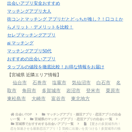
出会いアプリ安全おすすめ
マッチングアプリ大人
街コンとマッチング アプリだとどっちが推し？！口コミか
らメリット・デメリットを比較！
セレブマッチングアプリ
ai マッチング
マッチングアプリ50代
おすすめの出会いアプリ
タップルの値段を徹底比較！お得な情報をお届け
【宮城県 近隣エリア情報】
仙台市
石巻市
塩竈市
気仙沼市
白石市
名
取市
角田市
多賀城市
岩沼市
登米市
栗原市
東松島市
大崎市
富谷市
東北地方
出会いTOP
マッチングアプリ・婚活アプリ・恋活アプリの出会
い一覧
宮城県のマッチングアプリ・恋活アプリの出会い一覧
宮城県でおすすめする出会いアプリ一覧
【驚きの多賀城市内！
恋を加速させる最新恋活アプリ！】気軽に出逢いを見つける！多賀城市の独