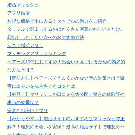
婚活マリッシュ
アプリ婚活
お得な価格で手に入る！タップルの魅力をご紹介
タップルで顔出しするのはたくさん写真が欲しい人だけ。
顔出ししたくない方へのおすすめ方法
シニア婚活アプリ
マッチングアプリランキング
ペアーズ10代におすすめ！出会いを見つけるための効果的
な方法とは？
【解決方法】ペアーズでうまくいかない時の対策とは？確
実に出会いを成功させるコツとは
【必見！】マリッシュの口コミを大公開！驚きの体験談や
本当の効果は？
安全な出会いアプリ
【わかりやすい】婚活サイトのおすすめはマリッシュで正
解？！理想の出会いを実現！最高の婚活サイトで理想のパ
ートナーを見つけよう！