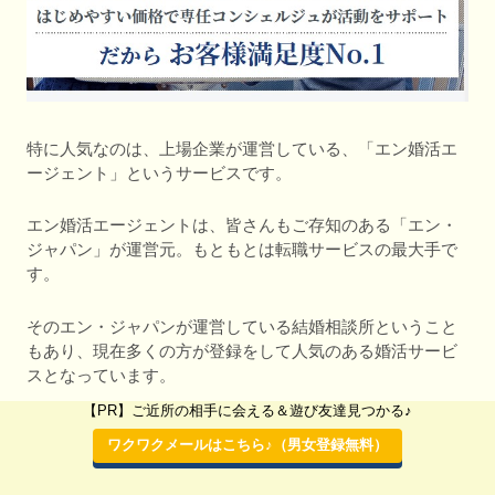
特に人気なのは、上場企業が運営している、「エン婚活エ
ージェント」というサービスです。
エン婚活エージェントは、皆さんもご存知のある「エン・
ジャパン」が運営元。もともとは転職サービスの最大手で
す。
そのエン・ジャパンが運営している結婚相談所ということ
もあり、現在多くの方が登録をして人気のある婚活サービ
スとなっています。
【PR】ご近所の相手に会える＆遊び友達見つかる♪
エン・ジャパンのオンライン婚活をオス
ワクワクメールはこちら♪（男女登録無料）
スメする最大の理由は？