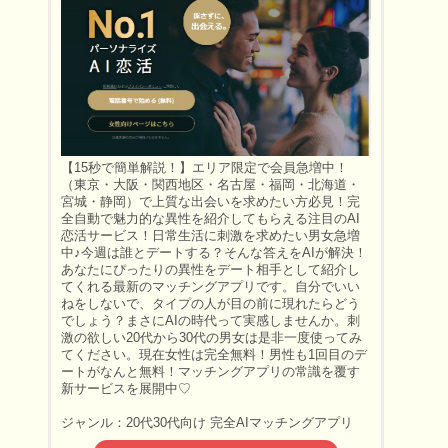
【15秒で簡単解説！】エリア限定で会員急増中！
（東京・大阪・関西地区・名古屋・福岡・北海道・
宮城・静岡）で上質な出会いを求めたい方必見！完
全自動で魅力的な異性を紹介してもらえる注目のAI
恋活サービス！日常生活に刺激を求めたい男女急増
中♪今週は誰とデートする？そんな答えをAIが解決！
あなたにぴったりの異性をデート相手として紹介し
てくれる最新のマッチングアプリです。自分でいい
ねをしないで、タイプの人が目の前に現れたらどう
でしょう？まさにAIの時代って実感しませんか。刺
激の欲しい20代から30代の男女は是非一度使ってみ
てください。現在女性は完全無料！男性も1回目のデ
ートがなんと無料！マッチングアプリの常識を覆す
新サービスを展開中♡
ジャンル：20代30代向け 完全AIマッチングアプリ