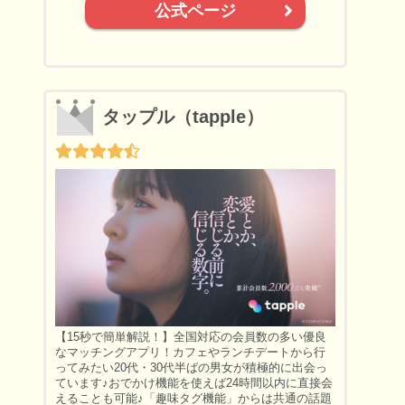
公式ページ
タップル（tapple）
【15秒で簡単解説！】全国対応の会員数の多い優良
なマッチングアプリ！カフェやランチデートから行
ってみたい20代・30代半ばの男女が積極的に出会っ
ています♪おでかけ機能を使えば24時間以内に直接会
えることも可能♪「趣味タグ機能」からは共通の話題