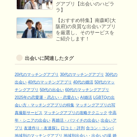
グアプリ【出会いのハピラ
ラ】
【おすすめ特集】南森町(大
阪府)の良質な出会いアプリ
を厳選し、そのサービスを
ご紹介します！
出会いに関連したタグ
20代のマッチングアプリ
30代のマッチングアプリ
30代の
出会い
40代のマッチングアプリ
40代の婚活
50代のマッ
チングアプリ
50代の出会い
60代のマッチングアプリ
2025年の恋愛運・恋占い・恋愛占い
AI婚活
LGBTQの出
会い方・マッチングアプリの特集
マッチングアプリの写
真撮影サービス
マッチングアプリの攻略テクニック
中高
年・シニアの出会い
再婚活・バツイチの出会い
出会いア
プリ
友達作り・友達探し
口コミ・評判
合コン・コンパ
地域別のマッチングアプリ
地域別出会い・出会いの場
婚