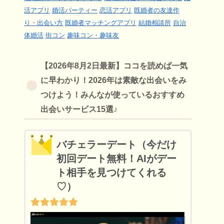
活アプリ
婚活パーティー
恋活アプリ
既婚者の友達作
り・出会い方
既婚者マッチングアプリ
結婚相談所
自治
体婚活
街コン
趣味コン・趣味友
【2026年8月2日最新】ココを読めば一気
に早わかり！2026年は素敵な出会いをみ
つけよう！みんなが使っているおすすめ
出会いサービス15選♪
バチェラーデート（今だけ
初回デート無料！AIがデー
ト相手を見つけてくれる
♡）