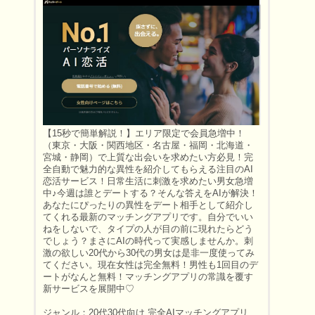
【15秒で簡単解説！】エリア限定で会員急増中！
（東京・大阪・関西地区・名古屋・福岡・北海道・
宮城・静岡）で上質な出会いを求めたい方必見！完
全自動で魅力的な異性を紹介してもらえる注目のAI
恋活サービス！日常生活に刺激を求めたい男女急増
中♪今週は誰とデートする？そんな答えをAIが解決！
あなたにぴったりの異性をデート相手として紹介し
てくれる最新のマッチングアプリです。自分でいい
ねをしないで、タイプの人が目の前に現れたらどう
でしょう？まさにAIの時代って実感しませんか。刺
激の欲しい20代から30代の男女は是非一度使ってみ
てください。現在女性は完全無料！男性も1回目のデ
ートがなんと無料！マッチングアプリの常識を覆す
新サービスを展開中♡
ジャンル：20代30代向け 完全AIマッチングアプリ