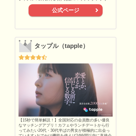
公式ページ
タップル（tapple）
【15秒で簡単解説！】全国対応の会員数の多い優良
なマッチングアプリ！カフェやランチデートから行
ってみたい20代・30代半ばの男女が積極的に出会っ
ています♪おでかけ機能を使えば24時間以内に直接会