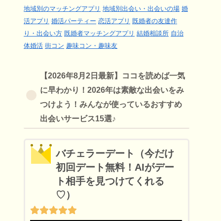
地域別のマッチングアプリ
地域別出会い・出会いの場
婚
活アプリ
婚活パーティー
恋活アプリ
既婚者の友達作
り・出会い方
既婚者マッチングアプリ
結婚相談所
自治
体婚活
街コン
趣味コン・趣味友
【2026年8月2日最新】ココを読めば一気
に早わかり！2026年は素敵な出会いをみ
つけよう！みんなが使っているおすすめ
出会いサービス15選♪
バチェラーデート（今だけ
初回デート無料！AIがデー
ト相手を見つけてくれる
♡）