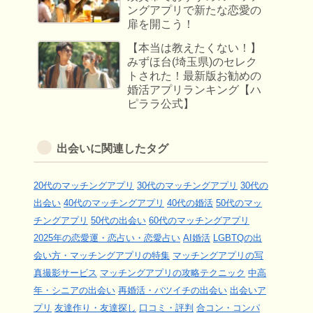
ングアプリで新たな恋愛の
扉を開こう！
【本当は教えたくない！】
みずほ台(埼玉県)のセレク
トされた！最新版お勧めの
婚活アプリランキング【ハ
ピララ公式】
出会いに関連したタグ
20代のマッチングアプリ
30代のマッチングアプリ
30代の
出会い
40代のマッチングアプリ
40代の婚活
50代のマッ
チングアプリ
50代の出会い
60代のマッチングアプリ
2025年の恋愛運・恋占い・恋愛占い
AI婚活
LGBTQの出
会い方・マッチングアプリの特集
マッチングアプリの写
真撮影サービス
マッチングアプリの攻略テクニック
中高
年・シニアの出会い
再婚活・バツイチの出会い
出会いア
プリ
友達作り・友達探し
口コミ・評判
合コン・コンパ