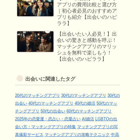
アプリの費用比較と選び方
｜初心者必見のおすすめア
プリも紹介【出会いのハピ
ララ】
【出会いたい人必見！】出
会いの驚きと感動を呼ぶ！
マッチングアプリのマリッ
シュを無料で楽しもう！
【出会いのハピララ】
出会いに関連したタグ
20代のマッチングアプリ
30代のマッチングアプリ
30代の
出会い
40代のマッチングアプリ
40代の婚活
50代のマッ
チングアプリ
50代の出会い
60代のマッチングアプリ
2025年の恋愛運・恋占い・恋愛占い
AI婚活
LGBTQの出
会い方・マッチングアプリの特集
マッチングアプリの写
真撮影サービス
マッチングアプリの攻略テクニック
中高