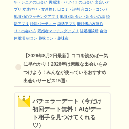
年・シニアの出会い
再婚活・バツイチの出会い
出会いア
プリ
友達作り・友達探し
口コミ・評判
合コン・コンパ
地域別のマッチングアプリ
地域別出会い・出会いの場
婚
活アプリ
婚活パーティー
恋活アプリ
既婚者の友達作
り・出会い方
既婚者マッチングアプリ
結婚相談所
自治
体婚活
街コン
趣味コン・趣味友
【2026年8月2日最新】ココを読めば一気
に早わかり！2026年は素敵な出会いをみ
つけよう！みんなが使っているおすすめ
出会いサービス15選♪
バチェラーデート（今だけ
初回デート無料！AIがデー
ト相手を見つけてくれる
♡）