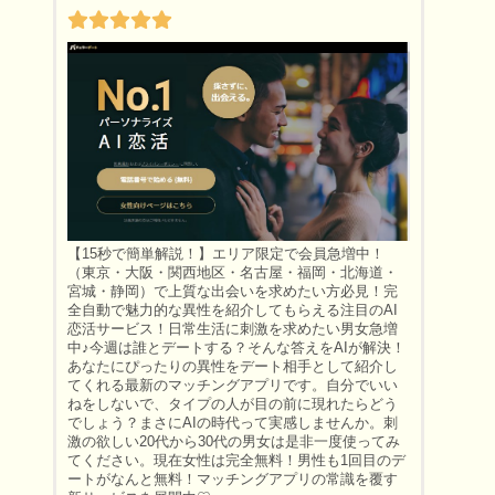
【15秒で簡単解説！】エリア限定で会員急増中！
（東京・大阪・関西地区・名古屋・福岡・北海道・
宮城・静岡）で上質な出会いを求めたい方必見！完
全自動で魅力的な異性を紹介してもらえる注目のAI
恋活サービス！日常生活に刺激を求めたい男女急増
中♪今週は誰とデートする？そんな答えをAIが解決！
あなたにぴったりの異性をデート相手として紹介し
てくれる最新のマッチングアプリです。自分でいい
ねをしないで、タイプの人が目の前に現れたらどう
でしょう？まさにAIの時代って実感しませんか。刺
激の欲しい20代から30代の男女は是非一度使ってみ
てください。現在女性は完全無料！男性も1回目のデ
ートがなんと無料！マッチングアプリの常識を覆す