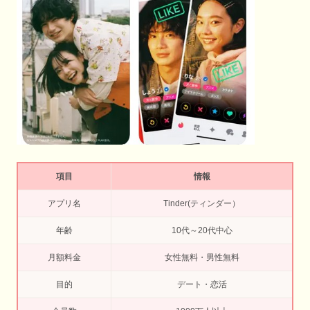
項目
情報
アプリ名
Tinder(ティンダー）
年齢
10代～20代中心
月額料金
女性無料・男性無料
目的
デート・恋活