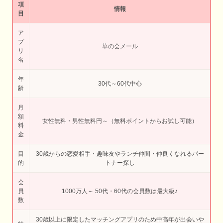
項
情報
目
ア
プ
華の会メール
リ
名
年
30代～60代中心
齢
月
額
女性無料・男性無料円～（無料ポイントからお試し可能）
料
金
目
30歳からの恋愛相手・趣味友やランチ仲間・仲良くなれるパー
的
トナー探し
会
員
1000万人～ 50代・60代の会員数は最大級♪
数
30歳以上に限定したマッチングアプリのため中高年が出会いや