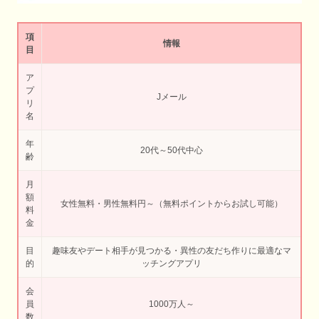
項
情報
目
ア
プ
Jメール
リ
名
年
20代～50代中心
齢
月
額
女性無料・男性無料円～（無料ポイントからお試し可能）
料
金
目
趣味友やデート相手が見つかる・異性の友だち作りに最適なマ
的
ッチングアプリ
会
員
1000万人～
数