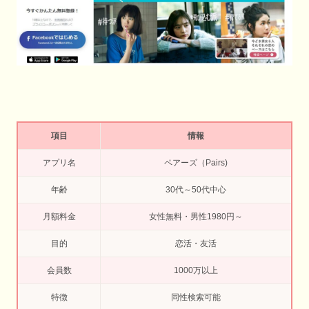
項目
情報
アプリ名
ペアーズ（Pairs)
年齢
30代～50代中心
月額料金
女性無料・男性1980円～
目的
恋活・友活
会員数
1000万以上
特徴
同性検索可能