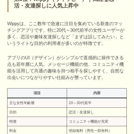
活・友達探しに人気上昇中
Wippyは、ここ数年で急速に注目を集めている新進のマッ
チングアプリです。特に20代～30代前半の女性ユーザーが
多く、恋活や趣味友達探しなど「まずは話してみたい」と
いうライトな目的の利用者が多いのが特徴です。
アプリのUI（デザイン）がシンプルで直感的に操作できる
点も若年層に人気。メッセージ機能の他、コミュニティ機
能を活用して共通の趣味を持つ相手を探しやすく、自然な
出会いにつながりやすい仕組みが整っています。
項目
内容
主な女性年齢層
20～30代前半
目的
恋活・友達探し
特徴
コミュニティ機能が充実
料金
登録無料（男性一部有料）