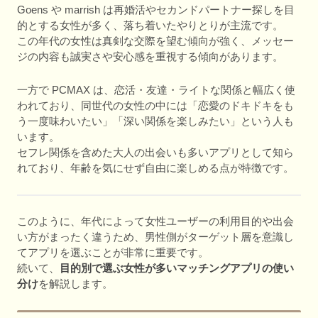
Goens や marrish は再婚活やセカンドパートナー探しを目
的とする女性が多く、落ち着いたやりとりが主流です。
この年代の女性は真剣な交際を望む傾向が強く、メッセー
ジの内容も誠実さや安心感を重視する傾向があります。
一方で PCMAX は、恋活・友達・ライトな関係と幅広く使
われており、同世代の女性の中には「恋愛のドキドキをも
う一度味わいたい」「深い関係を楽しみたい」という人も
います。
セフレ関係を含めた大人の出会いも多いアプリとして知ら
れており、年齢を気にせず自由に楽しめる点が特徴です。
このように、年代によって女性ユーザーの利用目的や出会
い方がまったく違うため、男性側がターゲット層を意識し
てアプリを選ぶことが非常に重要です。
続いて、
目的別で選ぶ女性が多いマッチングアプリの使い
分け
を解説します。