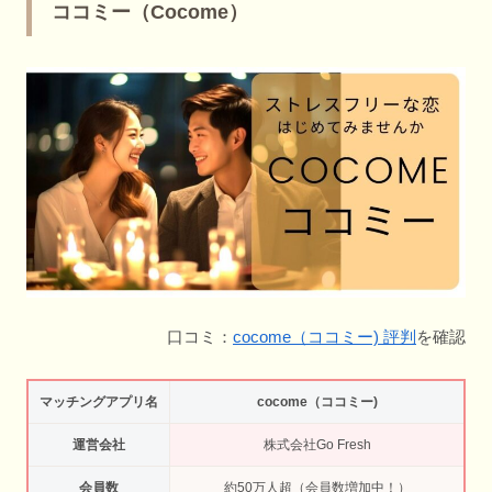
ココミー（Cocome）
口コミ：
cocome（ココミー) 評判
を確認
マッチングアプリ名
cocome（ココミー)
運営会社
株式会社Go Fresh
会員数
約50万人超（会員数増加中！）