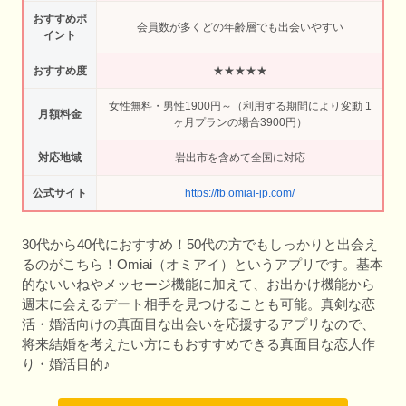
おすすめポ
会員数が多くどの年齢層でも出会いやすい
イント
おすすめ度
★★★★★
女性無料・男性1900円～（利用する期間により変動 1
月額料金
ヶ月プランの場合3900円）
対応地域
岩出市を含めて全国に対応
公式サイト
https://fb.omiai-jp.com/
30代から40代におすすめ！50代の方でもしっかりと出会え
るのがこちら！Omiai（オミアイ）というアプリです。基本
的ないいねやメッセージ機能に加えて、お出かけ機能から
週末に会えるデート相手を見つけることも可能。真剣な恋
活・婚活向けの真面目な出会いを応援するアプリなので、
将来結婚を考えたい方にもおすすめできる真面目な恋人作
り・婚活目的♪