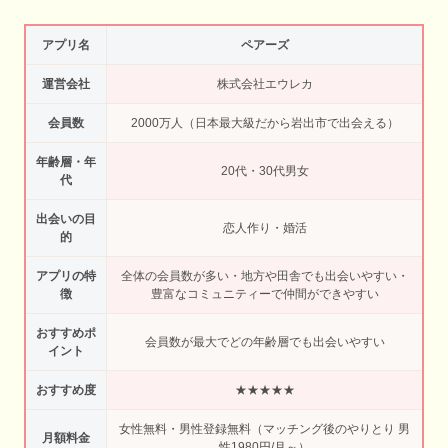
アプリ名
ペアーズ
運営会社
株式会社エウレカ
会員数
2000万人（日本最大級だから岩出市で出会える）
年齢層・年
20代・30代男女
代
出会いの目
恋人作り・婚活
的
アプリの特
全体の会員数が多い・地方や田舎でも出会いやすい・
徴
豊富なコミュニティーで仲間ができやすい
おすすめポ
会員数が最大でどの年齢層でも出会いやすい
イント
おすすめ度
★★★★★
女性無料・男性登録無料（マッチング後のやりとり 男
月額料金
性1980円/月～）