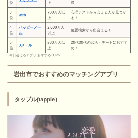
位
上
適
3
700万人以
心理テストから会える人が見つか
with
位
上
る！
4
ハッピーメー
2,000万人
位置検索から出会える！
位
ル
以上
5
200万人以
20代30代の恋活・デートにおすす
Jメール
位
上
め！
​今日会えるアプリ おすすめTOP5
岩出市でおすすめのマッチングアプリ
タップル(tapple）