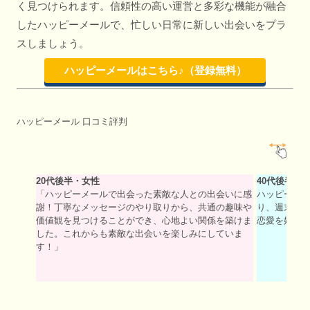
く見つけられます。信頼性の高い運営と多彩な機能が融合
したハッピーメールで、忙しい日常に新しい出会いをプラ
スしましょう。
ハッピーメールはこちら♪（登録無料）
ハッピーメール 口コミ評判
20代後半・女性
40代後半・
「ハッピーメールで出会った素敵な人との出会いに感
ハッピーメ
謝！丁寧なメッセージのやり取りから、共通の趣味や
り、週末の
価値観を見つけることができ、心地よい関係を築けま
恋愛を始める
した。これからも素敵な出会いを楽しみにしていま
す！」