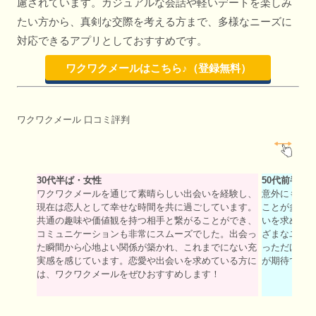
慮されています。カジュアルな会話や軽いデートを楽しみ
たい方から、真剣な交際を考える方まで、多様なニーズに
対応できるアプリとしておすすめです。
ワクワクメールはこちら♪（登録無料）
ワクワクメール 口コミ評判
30代半ば・女性
50代前半・
ワクワクメールを通じて素晴らしい出会いを経験し、
意外にも、
現在は恋人として幸せな時間を共に過ごしています。
ことが多い
共通の趣味や価値観を持つ相手と繋がることができ、
いを求める
コミュニケーションも非常にスムーズでした。出会っ
ざまなユー
た瞬間から心地よい関係が築かれ、これまでにない充
っただけで
実感を感じています。恋愛や出会いを求めている方に
が期待でき
は、ワクワクメールをぜひおすすめします！