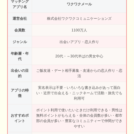
マッチング
ワクワクメール
アプリ名
運営会社
株式会社ワクワクコミュニケーションズ
会員数
1100万人
ジャンル
出会いアプリ・恋人作り
年齢層・年
20代・～30代半ばの男女中心
代
出会いの目
ご飯友達・デート相手募集・友達からの恋人作り・恋
的
活
実名表示は不要・いろいろな書き込みがあって面白
アプリの特
い・近所で出会える・ニックネームで活動・旅先でも
徴
利用可
ポイント利用で使いたいときだけ利用できる・男性は
おすすめポ
無料ポイントがもらえる・全体の会員数が多い・都市
イント
部の会員が多い・豊富なコミュニティーで仲間ができ
やすい