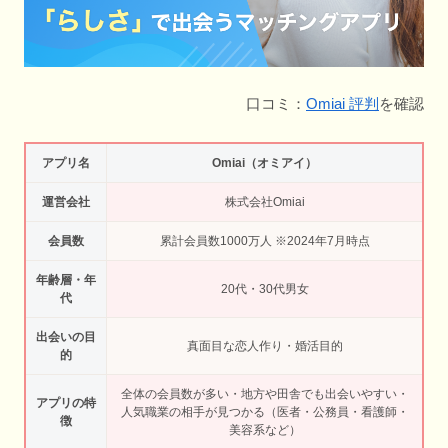
口コミ：
Omiai 評判
を確認
アプリ名
Omiai（オミアイ）
運営会社
株式会社Omiai
会員数
累計会員数1000万人 ※2024年7月時点
年齢層・年
20代・30代男女
代
出会いの目
真面目な恋人作り・婚活目的
的
全体の会員数が多い・地方や田舎でも出会いやすい・
アプリの特
人気職業の相手が見つかる（医者・公務員・看護師・
徴
美容系など）