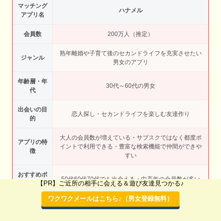
マッチング
ハナメル
アプリ名
会員数
200万人（推定）
熟年離婚や子育て後のセカンドライフを充実させたい
ジャンル
男女のアプリ
年齢層・年
30代～60代の男女
代
出会いの目
恋人探し・セカンドライフを楽しむ友達作り
的
大人の会員数が増えている・サブスクではなく都度ポ
アプリの特
イントで利用できる・豊富な検索機能で仲間ができや
徴
すい
おすすめポ
50代60代70代でも出会える・中高年の会員数が多い
【PR】ご近所の相手に会える＆遊び友達見つかる♪
イント
ワクワクメールはこちら♪（男女登録無料）
おすすめ度
★★★★★