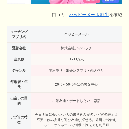
口コミ：
ハッピーメール 評判
を確認
マッチング
ハッピーメール
アプリ名
運営会社
株式会社アイベック
会員数
3500万人
ジャンル
友達作り・出会いアプリ・恋人作り
年齢層・年
20代～50代半ばの男女中心
代
出会いの目
ご飯友達・デートしたい・恋活
的
今日明日に会いたい人の書き込みが多い・実名表示は
アプリの特
不要・飲み友達や遊び友達が探せる。近所で出会え
徴
る・ニックネームで活動・旅先でも利用可