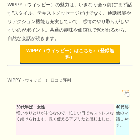
WIPPY（ウィッピー）の魅力は、いきなり会う前に“まず話
す”スタイル。テキストメッセージだけでなく、通話機能や
リアクション機能も充実していて、感情のやり取りがしや
すいのがポイント。共通の趣味や価値観で繋がれるから、
自然な会話が続きます。
WIPPY（ウィッピー）はこちら♪（登録無
料）
WIPPY（ウィッピー） 口コミ評判
30代半ば・女性
40代前半・
軽いやりとりが中心なので、忙しい日でもストレスな
他のマッチ
く続けられます。長く使えるアプリだと感じました。
話しやすい
す。