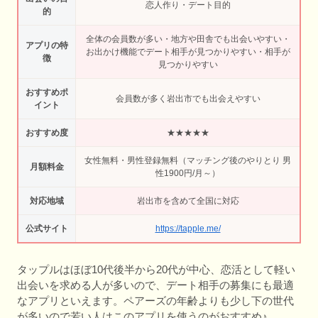
恋人作り・デート目的
的
全体の会員数が多い・地方や田舎でも出会いやすい・
アプリの特
お出かけ機能でデート相手が見つかりやすい・相手が
徴
見つかりやすい
おすすめポ
会員数が多く岩出市でも出会えやすい
イント
おすすめ度
★★★★★
女性無料・男性登録無料（マッチング後のやりとり 男
月額料金
性1900円/月～）
対応地域
岩出市を含めて全国に対応
公式サイト
https://tapple.me/
タップルはほぼ10代後半から20代が中心、恋活として軽い
出会いを求める人が多いので、デート相手の募集にも最適
なアプリといえます。ペアーズの年齢よりも少し下の世代
が多いので若い人はこのアプリを使うのがおすすめ♪