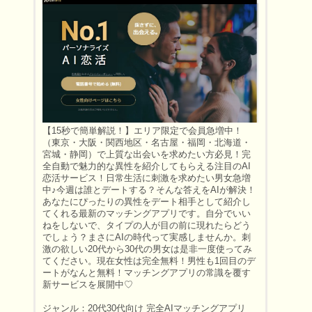
【15秒で簡単解説！】エリア限定で会員急増中！
（東京・大阪・関西地区・名古屋・福岡・北海道・
宮城・静岡）で上質な出会いを求めたい方必見！完
全自動で魅力的な異性を紹介してもらえる注目のAI
恋活サービス！日常生活に刺激を求めたい男女急増
中♪今週は誰とデートする？そんな答えをAIが解決！
あなたにぴったりの異性をデート相手として紹介し
てくれる最新のマッチングアプリです。自分でいい
ねをしないで、タイプの人が目の前に現れたらどう
でしょう？まさにAIの時代って実感しませんか。刺
激の欲しい20代から30代の男女は是非一度使ってみ
てください。現在女性は完全無料！男性も1回目のデ
ートがなんと無料！マッチングアプリの常識を覆す
新サービスを展開中♡
ジャンル：20代30代向け 完全AIマッチングアプリ