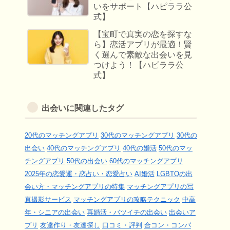
いをサポート【ハピララ公
式】
【宝町で真実の恋を探すな
ら】恋活アプリが最適！賢
く選んで素敵な出会いを見
つけよう！【ハピララ公
式】
出会いに関連したタグ
20代のマッチングアプリ
30代のマッチングアプリ
30代の
出会い
40代のマッチングアプリ
40代の婚活
50代のマッ
チングアプリ
50代の出会い
60代のマッチングアプリ
2025年の恋愛運・恋占い・恋愛占い
AI婚活
LGBTQの出
会い方・マッチングアプリの特集
マッチングアプリの写
真撮影サービス
マッチングアプリの攻略テクニック
中高
年・シニアの出会い
再婚活・バツイチの出会い
出会いア
プリ
友達作り・友達探し
口コミ・評判
合コン・コンパ