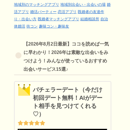
地域別のマッチングアプリ
地域別出会い・出会いの場
婚
活アプリ
婚活パーティー
恋活アプリ
既婚者の友達作
り・出会い方
既婚者マッチングアプリ
結婚相談所
自治
体婚活
街コン
趣味コン・趣味友
【2026年8月2日最新】ココを読めば一気
に早わかり！2026年は素敵な出会いをみ
つけよう！みんなが使っているおすすめ
出会いサービス15選♪
バチェラーデート（今だけ
初回デート無料！AIがデー
ト相手を見つけてくれる
♡）