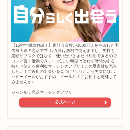
【15秒で簡単解説！】累計会員数が3500万人を突破した国
内最大級の恋活アプリ♪女性は無料で使えますし、男性も
定額サブスクではなく、使いたいときだけ利用できるので
コスパ良く活動できます♪忙しい時期は使わず時間のある
時だけ使える便利なマッチングアプリ！この夏素敵な恋を
したい！ご近所の出会いを見つけたい♪という男女にはハ
ッピーメールがおすすめ！ビール片手にお相手と乾杯して
みませんか♪
ジャンル：恋活マッチングアプリ
公式ページ