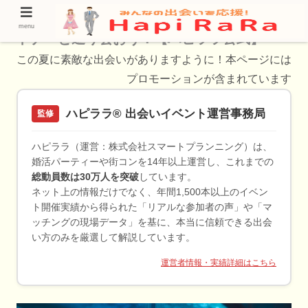
【赤平市】で恋活アプリを使い、理想のパー
menu
トナーと巡り会おう！【ハピララ公式】
この夏に素敵な出会いがありますように！本ページには
プロモーションが含まれています
ハピララ® 出会いイベント運営事務局
監修
ハピララ（運営：株式会社スマートプランニング）は、
婚活パーティーや街コンを14年以上運営し、これまでの
総動員数は30万人を突破
しています。
ネット上の情報だけでなく、年間1,500本以上のイベン
ト開催実績から得られた「リアルな参加者の声」や「マ
ッチングの現場データ」を基に、本当に信頼できる出会
い方のみを厳選して解説しています。
運営者情報・実績詳細はこちら