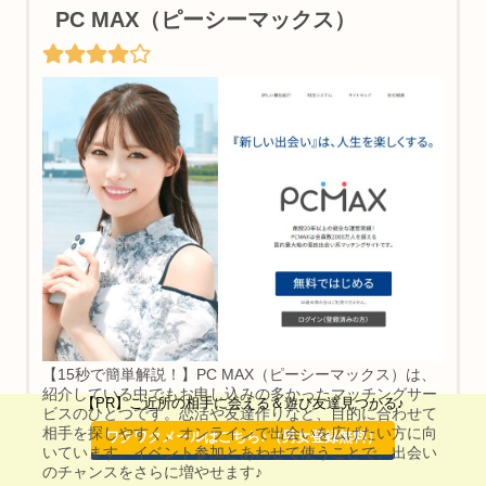
PC MAX（ピーシーマックス）
【15秒で簡単解説！】PC MAX（ピーシーマックス）は、
紹介している中でもお申し込みの多かったマッチングサー
【PR】ご近所の相手に会える＆遊び友達見つかる♪
ビスのひとつです。恋活や友達作りなど、目的に合わせて
相手を探しやすく、オンラインで出会いを広げたい方に向
ワクワクメールはこちら♪（男女登録無料）
いています。イベント参加とあわせて使うことで、出会い
のチャンスをさらに増やせます♪