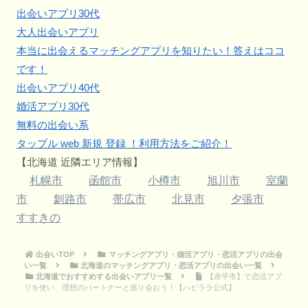
出会いアプリ30代
大人出会いアプリ
本当に出会えるマッチングアプリを知りたい！答えはココ
です！
出会いアプリ40代
婚活アプリ30代
無料の出会い系
タップル web 新規 登録 ！利用方法をご紹介！
【北海道 近隣エリア情報】
札幌市
函館市
小樽市
旭川市
室蘭
市
釧路市
帯広市
北見市
夕張市
すすきの
出会いTOP
マッチングアプリ・婚活アプリ・恋活アプリの出会
い一覧
北海道のマッチングアプリ・恋活アプリの出会い一覧
北海道でおすすめする出会いアプリ一覧
【赤平市】で恋活アプ
リを使い、理想のパートナーと巡り会おう！【ハピララ公式】