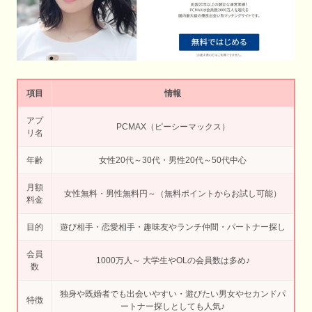
項目
情報
アプ
PCMAX（ピーシーマックス）
リ名
年齢
女性20代～30代・男性20代～50代中心
月額
女性無料・男性無料円～（無料ポイントからお試し可能）
料金
目的
遊び相手・恋愛相手・趣味友やランチ仲間・パートナー探し
会員
1000万人～ 大学生やOLの会員数は多め♪
数
独身や既婚者でも出会いやすい・遊びたい男女やセカンドパ
特徴
ートナー探しとしても人気♪