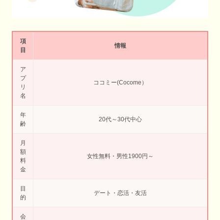
項
情報
目
ア
プ
ココミー(Cocome）
リ
名
年
20代～30代中心
齢
月
額
女性無料・男性1900円～
料
金
目
デート・恋活・友活
的
会