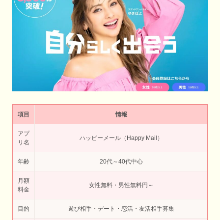
項目
情報
アプ
ハッピーメール（Happy Mail）
リ名
年齢
20代～40代中心
月額
女性無料・男性無料円～
料金
目的
遊び相手・デート・恋活・友活相手募集