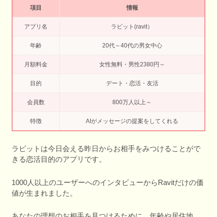
項目
情報
アプリ名
ラビット(ravit）
年齢
20代～40代の男女中心
月額料金
女性無料・男性2380円～
目的
デート・恋活・友活
会員数
800万人以上～
特徴
AIがメッセージの提案をしてくれる
ラビットは今日会える昨日からお相手をみつけることがで
きる恋活目的のアプリです。
1000人以上のユーザーへのインタビューからRavitだけの価
値が生まれました。
あなたの理想のお相手を見つけるために、年齢や居住地、