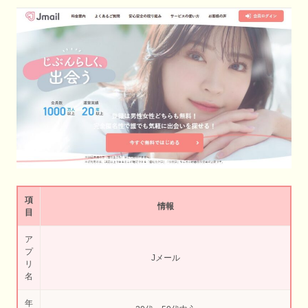
項
情報
目
ア
プ
Jメール
リ
名
年