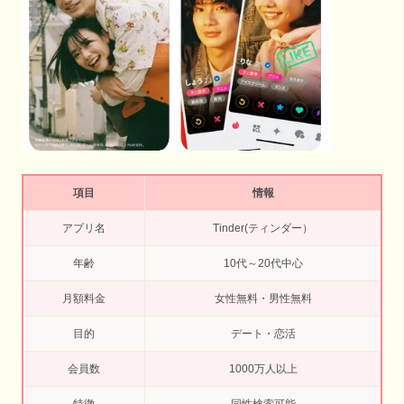
項目
情報
アプリ名
Tinder(ティンダー）
年齢
10代～20代中心
月額料金
女性無料・男性無料
目的
デート・恋活
会員数
1000万人以上
特徴
同性検索可能