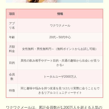
項目
情報
アプ
ワクワクメール
リ名
年齢
20代～50代中心
月額
女性無料・男性無料円～（無料ポイントからお試し可能）
料金
異性の飲み相手やデート目的・共通の趣味から出会いが見つ
目的
かる♪
会員
トータルユーザ2000万人
数
同じ趣味や悩みを持つ友達を見つけたり実際に会うこともで
特徴
きるリアルコミュニティーサイト
ワクワクメールは、累計会員数が1,200万人を超える人気の