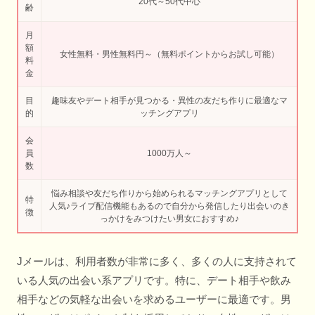
20代～50代中心
齢
月
額
女性無料・男性無料円～（無料ポイントからお試し可能）
料
金
目
趣味友やデート相手が見つかる・異性の友だち作りに最適なマ
的
ッチングアプリ
会
員
1000万人～
数
悩み相談や友だち作りから始められるマッチングアプリとして
特
人気♪ライブ配信機能もあるので自分から発信したり出会いのき
徴
っかけをみつけたい男女におすすめ♪
Jメールは、利用者数が非常に多く、多くの人に支持されて
いる人気の出会い系アプリです。特に、デート相手や飲み
相手などの気軽な出会いを求めるユーザーに最適です。男