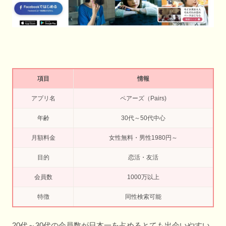
項目
情報
アプリ名
ペアーズ（Pairs)
年齢
30代～50代中心
月額料金
女性無料・男性1980円～
目的
恋活・友活
会員数
1000万以上
特徴
同性検索可能
20代～30代の会員数が日本一を占めるとても出会いやすい