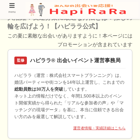
鶴舞で新しい友達を作るなら！人気アプリが
menu
大活躍！友達募集に最適な方法とは？推しの
輪を広げよう！【ハピララ公式】
この夏に素敵な出会いがありますように！本ページには
プロモーションが含まれています
ハピララ® 出会いイベント運営事務局
監修
ハピララ（運営：株式会社スマートプランニング）は、
婚活パーティーや街コンを14年以上運営し、これまでの
総動員数は30万人を突破
しています。
ネット上の情報だけでなく、年間1,500本以上のイベン
ト開催実績から得られた「リアルな参加者の声」や「マ
ッチングの現場データ」を基に、本当に信頼できる出会
い方のみを厳選して解説しています。
運営者情報・実績詳細はこちら