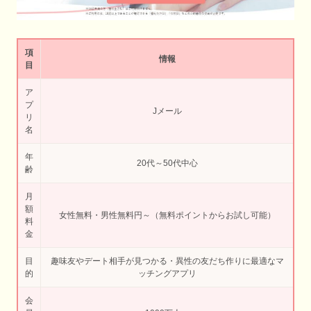
項
情報
目
ア
プ
Jメール
リ
名
年
20代～50代中心
齢
月
額
女性無料・男性無料円～（無料ポイントからお試し可能）
料
金
目
趣味友やデート相手が見つかる・異性の友だち作りに最適なマ
的
ッチングアプリ
会