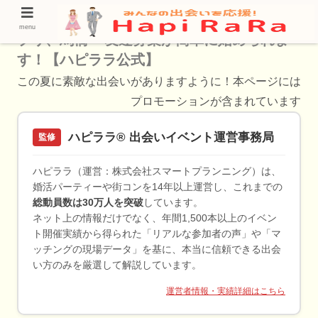
効率的な友達作りを手助けする人気の友活ア
menu
プリ、馬橋 – 友達募集が簡単に始められま
す！【ハピララ公式】
この夏に素敵な出会いがありますように！本ページには
プロモーションが含まれています
ハピララ® 出会いイベント運営事務局
監修
ハピララ（運営：株式会社スマートプランニング）は、
婚活パーティーや街コンを14年以上運営し、これまでの
総動員数は30万人を突破
しています。
ネット上の情報だけでなく、年間1,500本以上のイベン
ト開催実績から得られた「リアルな参加者の声」や「マ
ッチングの現場データ」を基に、本当に信頼できる出会
い方のみを厳選して解説しています。
運営者情報・実績詳細はこちら