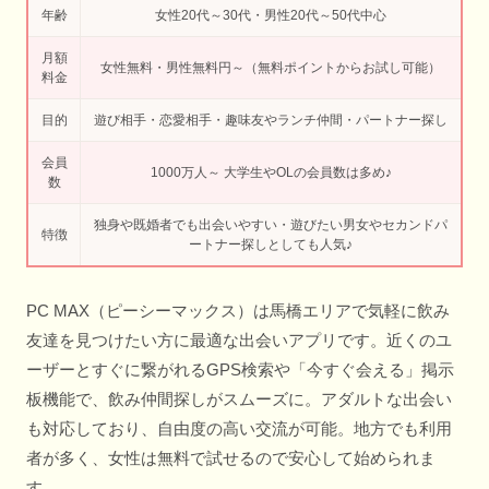
年齢
女性20代～30代・男性20代～50代中心
月額
女性無料・男性無料円～（無料ポイントからお試し可能）
料金
目的
遊び相手・恋愛相手・趣味友やランチ仲間・パートナー探し
会員
1000万人～ 大学生やOLの会員数は多め♪
数
独身や既婚者でも出会いやすい・遊びたい男女やセカンドパ
特徴
ートナー探しとしても人気♪
PC MAX（ピーシーマックス）は馬橋エリアで気軽に飲み
友達を見つけたい方に最適な出会いアプリです。近くのユ
ーザーとすぐに繋がれるGPS検索や「今すぐ会える」掲示
板機能で、飲み仲間探しがスムーズに。アダルトな出会い
も対応しており、自由度の高い交流が可能。地方でも利用
者が多く、女性は無料で試せるので安心して始められま
す。