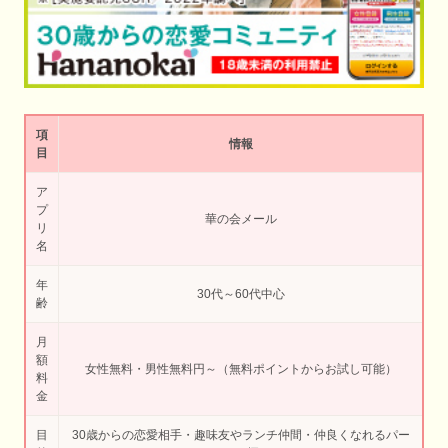
項
情報
目
ア
プ
華の会メール
リ
名
年
30代～60代中心
齢
月
額
女性無料・男性無料円～（無料ポイントからお試し可能）
料
金
目
30歳からの恋愛相手・趣味友やランチ仲間・仲良くなれるパー