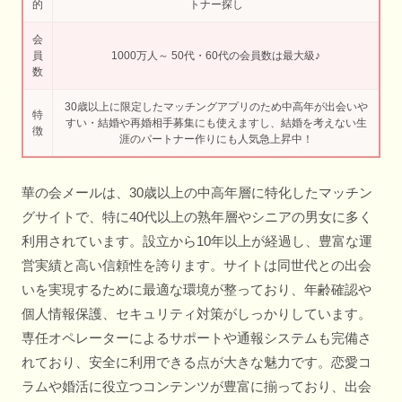
的
トナー探し
会
員
1000万人～ 50代・60代の会員数は最大級♪
数
30歳以上に限定したマッチングアプリのため中高年が出会いや
特
すい・結婚や再婚相手募集にも使えますし、結婚を考えない生
徴
涯のパートナー作りにも人気急上昇中！
華の会メールは、30歳以上の中高年層に特化したマッチン
グサイトで、特に40代以上の熟年層やシニアの男女に多く
利用されています。設立から10年以上が経過し、豊富な運
営実績と高い信頼性を誇ります。サイトは同世代との出会
いを実現するために最適な環境が整っており、年齢確認や
個人情報保護、セキュリティ対策がしっかりしています。
専任オペレーターによるサポートや通報システムも完備さ
れており、安全に利用できる点が大きな魅力です。恋愛コ
ラムや婚活に役立つコンテンツが豊富に揃っており、出会