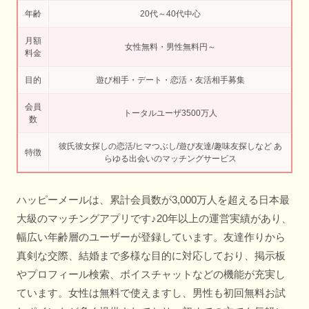
年齢
20代～40代中心
月額
女性無料・男性無料円～
料金
目的
遊び相手・デート・恋活・友活相手募集
会員
トータルユーザ3500万人
数
彼氏彼女探しの恋活/ヒマつぶし/遊び友達/趣味友探しなど あ
特徴
らゆる出会いのマッチングサービス
ハッピーメールは、累計会員数が3,000万人を超える日本最
大級のマッチングアプリです♪20年以上の運営実績があり、
幅広い年齢層のユーザーが登録しています。友達作りから
真剣な交際、結婚まで多様な目的に対応しており、掲示板
やプロフィール検索、ボイスチャットなどの機能が充実し
ています。女性は無料で使えますし、男性も初回無料お試