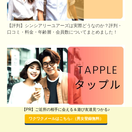
【評判】シンシアリーユアーズは実際どうなのか？評判・
口コミ・料金・年齢層・会員数についてまとめました！
【PR】ご近所の相手に会える＆遊び友達見つかる♪
【評判】タップル（tapple）は実際どうなのか？評判・口コ
ミ・料金・年齢層・会員数についてまとめました！
ワクワクメールはこちら♪（男女登録無料）