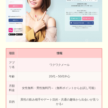
項目
情報
アプ
ワクワクメール
リ名
年齢
20代～50代中心
月額
女性無料・男性無料円～（無料ポイントからお試し可能）
料金
異性の飲み相手やデート目的・共通の趣味から出会いが見つ
目的
かる♪