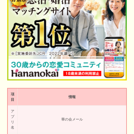
項
情報
目
ア
プ
華の会メール
リ
名