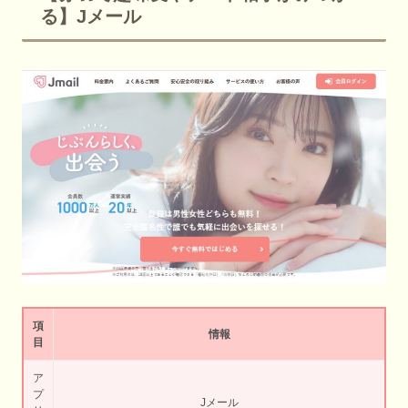
る】Jメール
項
情報
目
ア
プ
Jメール