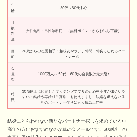
年
30代～60代中心
齢
月
額
女性無料・男性無料円～（無料ポイントからお試し可能）
料
金
目
30歳からの恋愛相手・趣味友やランチ仲間・仲良くなれるパー
的
トナー探し
会
員
1000万人～ 50代・60代の会員数は最大級♪
数
30歳以上に限定したマッチングアプリのため中高年が出会いや
特
すい・結婚や再婚相手募集にも使えますし、結婚を考えない生
徴
涯のパートナー作りにも人気急上昇中！
結婚にとらわれない新たなパートナー探しを求めている中
高年の方におすすめなのが華の会メールです。30歳以上の