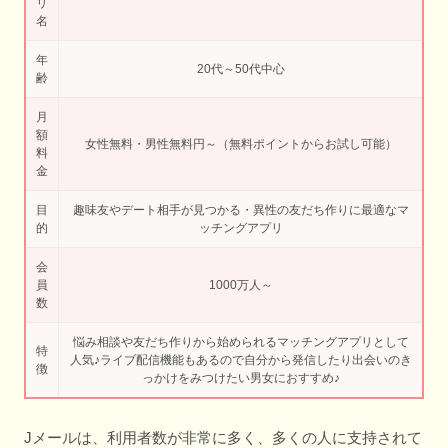
リ
名
年
20代～50代中心
齢
月
額
女性無料・男性無料円～（無料ポイントからお試し可能）
料
金
目
趣味友やデート相手が見つかる・異性の友だち作りに最適なマ
的
ッチングアプリ
会
員
1000万人～
数
悩み相談や友だち作りから始められるマッチングアプリとして
特
人気♪ライブ配信機能もあるので自分から発信したり出会いのき
徴
っかけをみつけたい男女におすすめ♪
Jメールは、利用者数が非常に多く、多くの人に支持されて