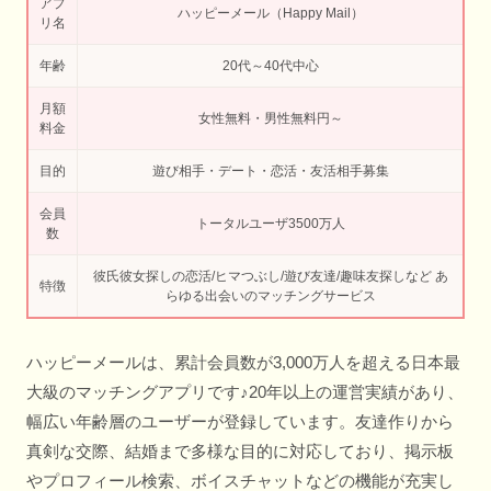
アプ
ハッピーメール（Happy Mail）
リ名
年齢
20代～40代中心
月額
女性無料・男性無料円～
料金
目的
遊び相手・デート・恋活・友活相手募集
会員
トータルユーザ3500万人
数
彼氏彼女探しの恋活/ヒマつぶし/遊び友達/趣味友探しなど あ
特徴
らゆる出会いのマッチングサービス
ハッピーメールは、累計会員数が3,000万人を超える日本最
大級のマッチングアプリです♪20年以上の運営実績があり、
幅広い年齢層のユーザーが登録しています。友達作りから
真剣な交際、結婚まで多様な目的に対応しており、掲示板
やプロフィール検索、ボイスチャットなどの機能が充実し