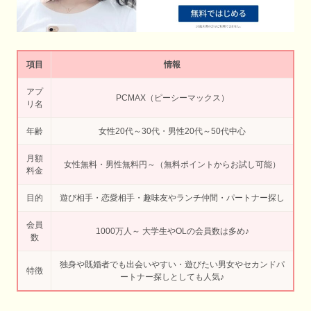
項目
情報
アプ
PCMAX（ピーシーマックス）
リ名
年齢
女性20代～30代・男性20代～50代中心
月額
女性無料・男性無料円～（無料ポイントからお試し可能）
料金
目的
遊び相手・恋愛相手・趣味友やランチ仲間・パートナー探し
会員
1000万人～ 大学生やOLの会員数は多め♪
数
独身や既婚者でも出会いやすい・遊びたい男女やセカンドパ
特徴
ートナー探しとしても人気♪