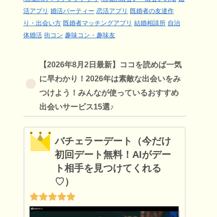
活アプリ
婚活パーティー
恋活アプリ
既婚者の友達作
り・出会い方
既婚者マッチングアプリ
結婚相談所
自治
体婚活
街コン
趣味コン・趣味友
【2026年8月2日最新】ココを読めば一気
に早わかり！2026年は素敵な出会いをみ
つけよう！みんなが使っているおすすめ
出会いサービス15選♪
バチェラーデート（今だけ
初回デート無料！AIがデー
ト相手を見つけてくれる
♡）