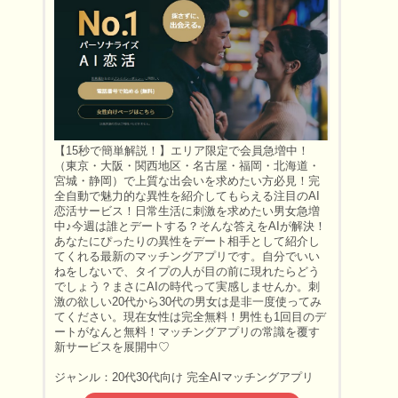
【15秒で簡単解説！】エリア限定で会員急増中！
（東京・大阪・関西地区・名古屋・福岡・北海道・
宮城・静岡）で上質な出会いを求めたい方必見！完
全自動で魅力的な異性を紹介してもらえる注目のAI
恋活サービス！日常生活に刺激を求めたい男女急増
中♪今週は誰とデートする？そんな答えをAIが解決！
あなたにぴったりの異性をデート相手として紹介し
てくれる最新のマッチングアプリです。自分でいい
ねをしないで、タイプの人が目の前に現れたらどう
でしょう？まさにAIの時代って実感しませんか。刺
激の欲しい20代から30代の男女は是非一度使ってみ
てください。現在女性は完全無料！男性も1回目のデ
ートがなんと無料！マッチングアプリの常識を覆す
新サービスを展開中♡
ジャンル：20代30代向け 完全AIマッチングアプリ