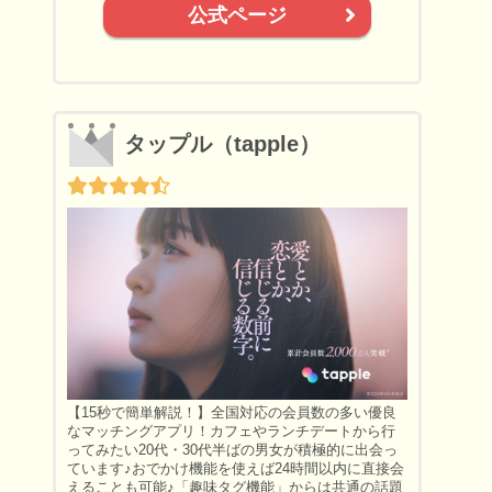
公式ページ
タップル（tapple）
【15秒で簡単解説！】全国対応の会員数の多い優良
なマッチングアプリ！カフェやランチデートから行
ってみたい20代・30代半ばの男女が積極的に出会っ
ています♪おでかけ機能を使えば24時間以内に直接会
えることも可能♪「趣味タグ機能」からは共通の話題