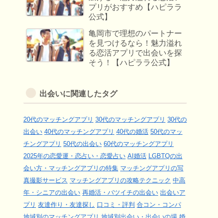
プリがおすすめ【ハピララ
公式】
亀岡市で理想のパートナー
を見つけるなら！魅力溢れ
る恋活アプリで出会いを探
そう！【ハピララ公式】
出会いに関連したタグ
20代のマッチングアプリ
30代のマッチングアプリ
30代の
出会い
40代のマッチングアプリ
40代の婚活
50代のマッ
チングアプリ
50代の出会い
60代のマッチングアプリ
2025年の恋愛運・恋占い・恋愛占い
AI婚活
LGBTQの出
会い方・マッチングアプリの特集
マッチングアプリの写
真撮影サービス
マッチングアプリの攻略テクニック
中高
年・シニアの出会い
再婚活・バツイチの出会い
出会いア
プリ
友達作り・友達探し
口コミ・評判
合コン・コンパ
地域別のマッチングアプリ
地域別出会い・出会いの場
婚