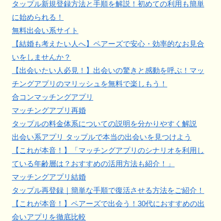
タップル新規登録方法と手順を解説！初めての利用も簡単
に始められる！
無料出会い系サイト
【結婚も考えたい人へ】ペアーズで安心・効率的なお見合
いをしませんか？
【出会いたい人必見！】出会いの驚きと感動を呼ぶ！マッ
チングアプリのマリッシュを無料で楽しもう！
合コンマッチングアプリ
マッチングアプリ再婚
タップルの料金体系についての説明を分かりやすく解説
出会い系アプリ タップルで本当の出会いを見つけよう
【これが本音！】「マッチングアプリのシナリオを利用し
ている年齢層は？おすすめの活用方法も紹介！」
マッチングアプリ結婚
タップル再登録｜簡単な手順で復活させる方法をご紹介！
【これが本音！】ペアーズで出会う！30代におすすめの出
会いアプリを徹底比較