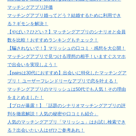
マッチングアプリ評価
マッチングアプリ婚ってどう？結婚するために利用でき
る？ギモンを解決！
【やばい？ひどい？】マッチングアプリのシナリオと会員
数を比較！おすすめランキングもチェック！
【騙されないで！】マリッシュの口コミ・感想を大公開！
マッチングアプリで見つける理想の相手！いますぐスマホ
で出会いを実現しよう！
【pairsは30代におすすめ】出会いに特化したマッチングア
プリ！ ユーザーフレンドリーなアプリで恋を叶える！
マッチングアプリのマリッシュは50代でも人気！その理由
をまとめました！
【プロが暴露！】「話題のシナリオマッチングアプリの評
判を徹底解説！人気の秘密や口コミも紹介」
人気のマッチングアプリ「マリッシュ」はお試し検索でき
る？出会いたい人はぜひご参考あれ！