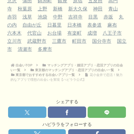
北沢
蒲田
錦糸町
銀座
原宿
五反田
高円
寺
秋葉原
上野
新橋
新大久保
神田
青山
赤羽
浅草
池袋
中野
吉祥寺
目黒
赤坂
丸
の内
自由が丘
日暮里
日本橋
表参道
麻布
六本木
代官山
お台場
有楽町
成増
八王子市
立川市
武蔵野市
三鷹市
町田市
国分寺市
国立
市
清瀬市
多摩市
出会いTOP
マッチングアプリ・婚活アプリ・恋活アプリの出会
い一覧
東京都のマッチングアプリ・恋活アプリの出会い一覧
東京都でおすすめする出会いアプリ一覧
花小金井で恋活！魅力
的なアプリで理想の出会いを実現【ハピララ公式】
シェアする
ハピララをフォローする