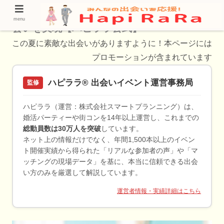
花小金井で恋活！魅力的なアプリで理想の出
menu
会いを実現【ハピララ公式】
この夏に素敵な出会いがありますように！本ページには
プロモーションが含まれています
ハピララ® 出会いイベント運営事務局
監修
ハピララ（運営：株式会社スマートプランニング）は、
婚活パーティーや街コンを14年以上運営し、これまでの
総動員数は30万人を突破
しています。
ネット上の情報だけでなく、年間1,500本以上のイベン
ト開催実績から得られた「リアルな参加者の声」や「マ
ッチングの現場データ」を基に、本当に信頼できる出会
い方のみを厳選して解説しています。
運営者情報・実績詳細はこちら