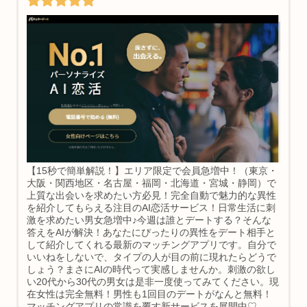
【15秒で簡単解説！】エリア限定で会員急増中！（東京・
大阪・関西地区・名古屋・福岡・北海道・宮城・静岡）で
上質な出会いを求めたい方必見！完全自動で魅力的な異性
を紹介してもらえる注目のAI恋活サービス！日常生活に刺
激を求めたい男女急増中♪今週は誰とデートする？そんな
答えをAIが解決！あなたにぴったりの異性をデート相手と
して紹介してくれる最新のマッチングアプリです。自分で
いいねをしないで、タイプの人が目の前に現れたらどうで
しょう？まさにAIの時代って実感しませんか。刺激の欲し
い20代から30代の男女は是非一度使ってみてください。現
在女性は完全無料！男性も1回目のデートがなんと無料！
マッチングアプリの常識を覆す新サービスを展開中♡