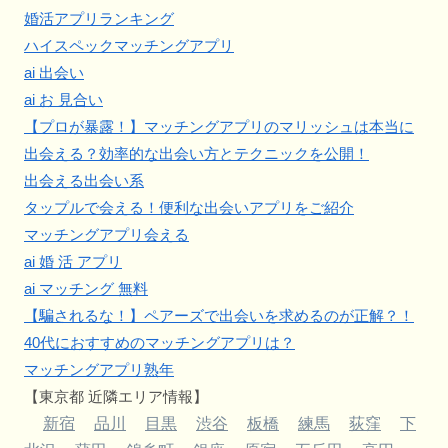
婚活アプリランキング
ハイスペックマッチングアプリ
ai 出会い
ai お 見合い
【プロが暴露！】マッチングアプリのマリッシュは本当に
出会える？効率的な出会い方とテクニックを公開！
出会える出会い系
タップルで会える！便利な出会いアプリをご紹介
マッチングアプリ会える
ai 婚 活 アプリ
ai マッチング 無料
【騙されるな！】ペアーズで出会いを求めるのが正解？！
40代におすすめのマッチングアプリは？
マッチングアプリ熟年
【東京都 近隣エリア情報】
新宿
品川
目黒
渋谷
板橋
練馬
荻窪
下